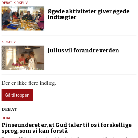
29.
DEBAT
,
KIRKELIV
november
Øgede aktiviteter giver øgede
2016
indtægter
22.
KIRKELIV
maj
Julius vil forandre verden
2015
Der er ikke flere indlæg.
Gå til toppen
Debat
DEBAT
5.
DEBAT
august
Pinseunderet er, at Gud taler til os i forskellige
sprog, som vi kan forstå
2026