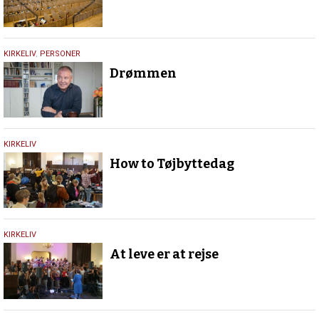
5.
KIRKELIV
,
PERSONER
december
Drømmen
2019
5.
KIRKELIV
november
How to Tøjbyttedag
2019
25.
KIRKELIV
januar
At leve er at rejse
2018