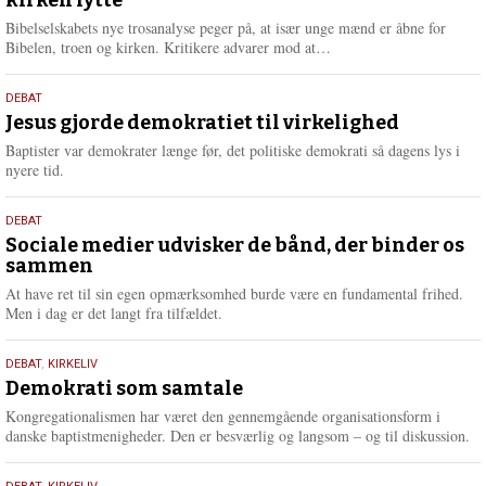
2026
r
e
Bibelselskabets nye trosanalyse peger på, at især unge mænd er åbne for
L
Bibelen, troen og kirken. Kritikere advarer mod at…
æ
s
18.
DEBAT
m
maj
Jesus gjorde demokratiet til virkelighed
e
2026
r
Baptister var demokrater længe før, det politiske demokrati så dagens lys i
e
nyere tid.
18.
DEBAT
maj
Sociale medier udvisker de bånd, der binder os
sammen
2026
At have ret til sin egen opmærksomhed burde være en fundamental frihed.
Men i dag er det langt fra tilfældet.
18.
DEBAT
,
KIRKELIV
maj
Demokrati som samtale
2026
Kongregationalismen har været den gennemgående organisationsform i
danske baptistmenigheder. Den er besværlig og langsom – og til diskussion.