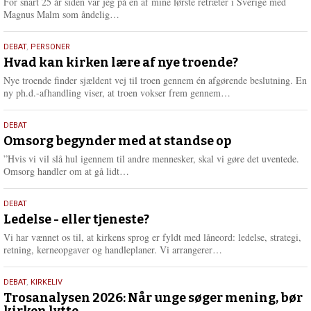
For snart 25 år siden var jeg på én af mine første retræter i Sverige med
L
Magnus Malm som åndelig…
æ
s
25.
DEBAT
,
PERSONER
m
juli
Hvad kan kirken lære af nye troende?
e
2026
r
Nye troende finder sjældent vej til troen gennem én afgørende beslutning. En
e
L
ny ph.d.-afhandling viser, at troen vokser frem gennem…
æ
s
9.
DEBAT
m
juli
Omsorg begynder med at standse op
e
2026
r
”Hvis vi vil slå hul igennem til andre mennesker, skal vi gøre det uventede.
e
L
Omsorg handler om at gå lidt…
æ
s
10.
DEBAT
m
juni
Ledelse - eller tjeneste?
e
2026
r
Vi har vænnet os til, at kirkens sprog er fyldt med låneord: ledelse, strategi,
e
L
retning, kerneopgaver og handleplaner. Vi arrangerer…
æ
s
2.
DEBAT
,
KIRKELIV
m
juni
Trosanalysen 2026: Når unge søger mening, bør
e
kirken lytte