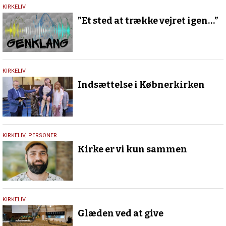
18.
KIRKELIV
maj
”Et sted at trække vejret igen…”
2026
18.
KIRKELIV
oktober
Indsættelse i Købnerkirken
2021
1.
KIRKELIV
,
PERSONER
september
Kirke er vi kun sammen
2021
18.
KIRKELIV
december
Glæden ved at give
2019