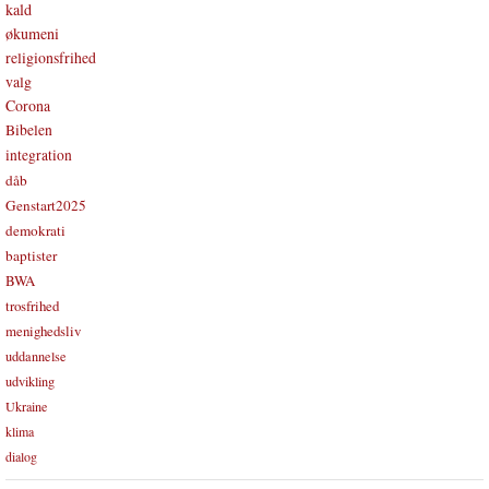
kald
økumeni
religionsfrihed
valg
Corona
Bibelen
integration
dåb
Genstart2025
demokrati
baptister
BWA
trosfrihed
menighedsliv
uddannelse
udvikling
Ukraine
klima
dialog