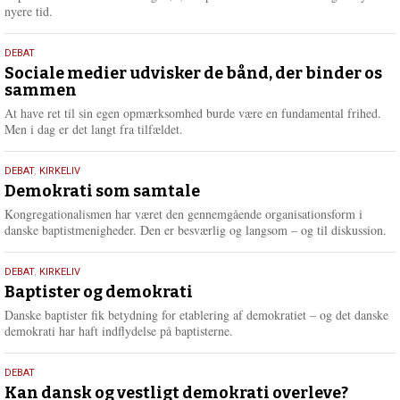
e
nyere tid.
18.
DEBAT
maj
Sociale medier udvisker de bånd, der binder os
sammen
2026
At have ret til sin egen opmærksomhed burde være en fundamental frihed.
Men i dag er det langt fra tilfældet.
18.
DEBAT
,
KIRKELIV
maj
Demokrati som samtale
2026
Kongregationalismen har været den gennemgående organisationsform i
danske baptistmenigheder. Den er besværlig og langsom – og til diskussion.
18.
DEBAT
,
KIRKELIV
maj
Baptister og demokrati
2026
Danske baptister fik betydning for etablering af demokratiet – og det danske
demokrati har haft indflydelse på baptisterne.
18.
DEBAT
maj
Kan dansk og vestligt demokrati overleve?