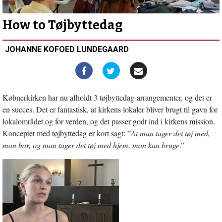
Læs
teologi
–
How to Tøjbyttedag
til
præst
JOHANNE KOFOED LUNDEGAARD
eller
ej
Købnerkirken har nu afholdt 3 tøjbyttedag-arrangementer, og det er
en succes. Det er fantastisk, at kirkens lokaler bliver brugt til gavn for
lokalområdet og for verden, og det passer godt ind i kirkens mission.
Konceptet med tøjbyttedag er kort sagt: ”
At man tager det tøj med,
man har, og man tager det tøj med hjem, man kan bruge
.”