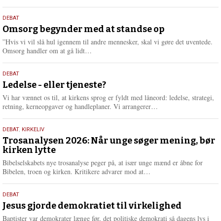
æ
s
9.
DEBAT
m
juli
Omsorg begynder med at standse op
e
2026
r
”Hvis vi vil slå hul igennem til andre mennesker, skal vi gøre det uventede.
e
L
Omsorg handler om at gå lidt…
æ
s
10.
DEBAT
m
juni
Ledelse - eller tjeneste?
e
2026
r
Vi har vænnet os til, at kirkens sprog er fyldt med låneord: ledelse, strategi,
e
L
retning, kerneopgaver og handleplaner. Vi arrangerer…
æ
s
2.
DEBAT
,
KIRKELIV
m
juni
Trosanalysen 2026: Når unge søger mening, bør
e
kirken lytte
2026
r
e
Bibelselskabets nye trosanalyse peger på, at især unge mænd er åbne for
L
Bibelen, troen og kirken. Kritikere advarer mod at…
æ
s
18.
DEBAT
m
maj
Jesus gjorde demokratiet til virkelighed
e
2026
r
Baptister var demokrater længe før, det politiske demokrati så dagens lys i