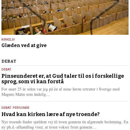
18.
KIRKELIV
Glæden ved at give
december
2019
Debat
DEBAT
5.
DEBAT
august
Pinseunderet er, at Gud taler til os i forskellige
sprog, som vi kan forstå
2026
For snart 25 år siden var jeg på én af mine første retræter i Sverige med
L
Magnus Malm som åndelig…
æ
s
25.
DEBAT
,
PERSONER
m
juli
Hvad kan kirken lære af nye troende?
e
2026
r
Nye troende finder sjældent vej til troen gennem én afgørende beslutning. En
e
L
ny ph.d.-afhandling viser, at troen vokser frem gennem…