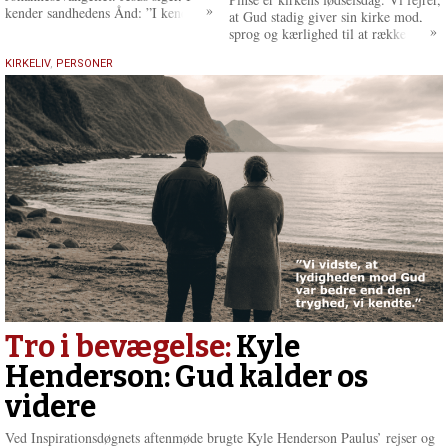
kender sandhedens Ånd: ”I kender
at Gud stadig giver sin kirke mod,
den, for den bliver hos jer og skal
sprog og kærlighed til at række
være i jer”.[1]
evangeliet videre
5.
KIRKELIV
,
PERSONER
maj
2026
Tro i bevægelse:
Kyle
Henderson: Gud kalder os
videre
Ved Inspirationsdøgnets aftenmøde brugte Kyle Henderson Paulus’ rejser og