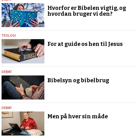
11.
februar
Hvorfor er Bibelen vigtig, og
2026
hvordan bruger vi den?
11.
TEOLOGI
februar
For at guide os hen til Jesus
2026
11.
DEBAT
februar
Bibelsyn og bibelbrug
2026
11.
DEBAT
februar
Men på hver sin måde
2026