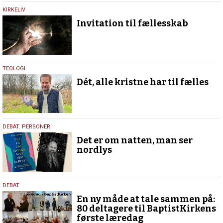
11.
KIRKELIV
februar
Invitation til fællesskab
2026
11.
TEOLOGI
februar
Dét, alle kristne har til fælles
2026
8.
DEBAT
,
PERSONER
februar
Det er om natten, man ser
2026
nordlys
3.
DEBAT
februar
En ny måde at tale sammen på:
2026
80 deltagere til BaptistKirkens
første læredag