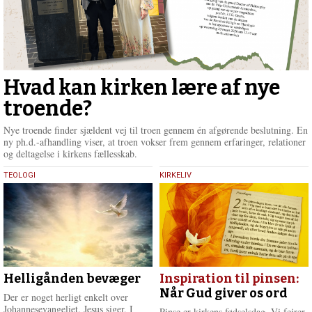
Hvad kan kirken lære af nye
troende?
Nye troende finder sjældent vej til troen gennem én afgørende beslutning. En
ny ph.d.-afhandling viser, at troen vokser frem gennem erfaringer, relationer
og deltagelse i kirkens fællesskab.
24.
23.
TEOLOGI
KIRKELIV
juli
maj
2026
2026
Helligånden bevæger
Inspiration til pinsen:
Når Gud giver os ord
Der er noget herligt enkelt over
Johannesevangeliet. Jesus siger, I
Pinse er kirkens fødselsdag. Vi fejrer,