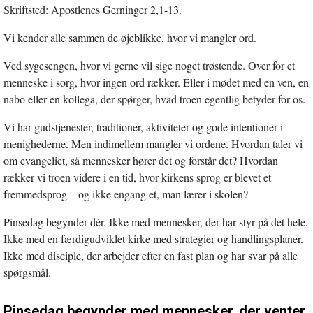
Skriftsted: Apostlenes Gerninger 2,1-13.
nyt
vindue
Vi kender alle sammen de øjeblikke, hvor vi mangler ord.
Ved sygesengen, hvor vi gerne vil sige noget trøstende. Over for et
menneske i sorg, hvor ingen ord rækker. Eller i mødet med en ven, en
nabo eller en kollega, der spørger, hvad troen egentlig betyder for os.
Vi har gudstjenester, traditioner, aktiviteter og gode intentioner i
menighederne. Men indimellem mangler vi ordene. Hvordan taler vi
om evangeliet, så mennesker hører det og forstår det? Hvordan
rækker vi troen videre i en tid, hvor kirkens sprog er blevet et
fremmedsprog – og ikke engang et, man lærer i skolen?
Pinsedag begynder dér. Ikke med mennesker, der har styr på det hele.
Ikke med en færdigudviklet kirke med strategier og handlingsplaner.
Ikke med disciple, der arbejder efter en fast plan og har svar på alle
spørgsmål.
Pinsedag begynder med mennesker, der venter