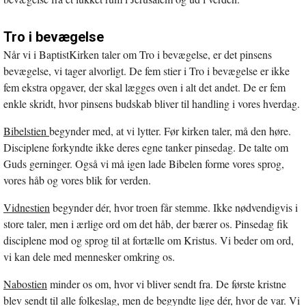
Tro i bevægelse
Når vi i BaptistKirken taler om Tro i bevægelse, er det pinsens
bevægelse, vi tager alvorligt. De fem stier i Tro i bevægelse er ikke
fem ekstra opgaver, der skal lægges oven i alt det andet. De er fem
enkle skridt, hvor pinsens budskab bliver til handling i vores hverdag.
Bibelstien
begynder med, at vi lytter. Før kirken taler, må den høre.
Disciplene forkyndte ikke deres egne tanker pinsedag. De talte om
Guds gerninger. Også vi må igen lade Bibelen forme vores sprog,
vores håb og vores blik for verden.
Vidnestien
begynder dér, hvor troen får stemme. Ikke nødvendigvis i
store taler, men i ærlige ord om det håb, der bærer os. Pinsedag fik
disciplene mod og sprog til at fortælle om Kristus. Vi beder om ord,
vi kan dele med mennesker omkring os.
Nabostien
minder os om, hvor vi bliver sendt fra. De første kristne
blev sendt til alle folkeslag, men de begyndte lige dér, hvor de var. Vi