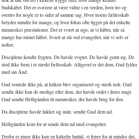
budskabet. Det er sværere at være vidne i en verden, hvor tro og
overtro for nogle er to sider af samme sag. Hvor troens fællesskab
betyder mindre for mange, og hvor fokus ofte ligger på det enkelte
menneskes præstationer. Det er svært at sige, at vi håber, når så
mange har mistet håbet. Svært at stå ved evangeliet, når vi selv er
usikre.
Disciplene kendte frygten. De havde svigtet. De havde gemt sig. De
stod ikke frem i et stærkt fællesskab. Alligevel er det dem, Gud fylder
med sin Ånd.
Gud ventede ikke på, at kirken blev organiseret og stærk nok. Gud
sendte ikke kun de modige eller dem, der havde ordet i deres magt.
Gud sendte Helligånden til mennesker, der havde brug for den.
Da disciplene havde lukket sig inde, sendte Gud dem ud.
Helligånden kom for at sende dem ud med evangeliet.
Derfor er pinse ikke kun en kirkelig højtid, vi fejrer for at mindes det,