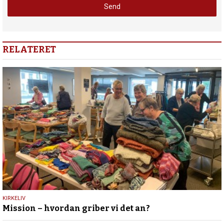
RELATERET
9.
KIRKELIV
Mission – hvordan griber vi det an?
august
2026