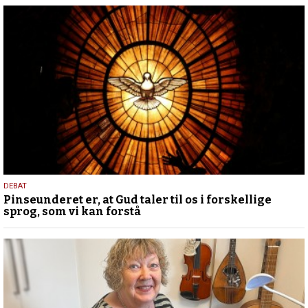
5.
DEBAT
Pinseunderet er, at Gud taler til os i forskellige
august
sprog, som vi kan forstå
2026