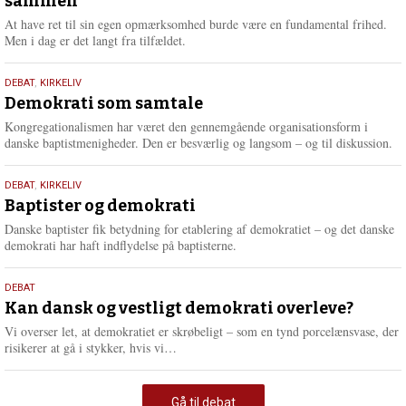
sammen
2026
At have ret til sin egen opmærksomhed burde være en fundamental frihed.
Men i dag er det langt fra tilfældet.
18.
DEBAT
,
KIRKELIV
maj
Demokrati som samtale
2026
Kongregationalismen har været den gennemgående organisationsform i
danske baptistmenigheder. Den er besværlig og langsom – og til diskussion.
18.
DEBAT
,
KIRKELIV
maj
Baptister og demokrati
2026
Danske baptister fik betydning for etablering af demokratiet – og det danske
demokrati har haft indflydelse på baptisterne.
18.
DEBAT
maj
Kan dansk og vestligt demokrati overleve?
2026
Vi overser let, at demokratiet er skrøbeligt – som en tynd porcelænsvase, der
L
risikerer at gå i stykker, hvis vi…
æ
s
m
Gå til debat