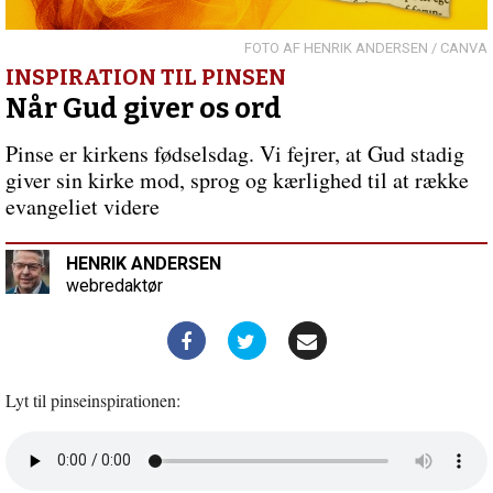
2026
Forrige
indlæg:
”Et
HENRIK ANDERSEN / CANVA
sted
INSPIRATION TIL PINSEN
at
Når Gud giver os ord
trække
vejret
Pinse er kirkens fødselsdag. Vi fejrer, at Gud stadig
igen…”
giver sin kirke mod, sprog og kærlighed til at række
evangeliet videre
HENRIK ANDERSEN
webredaktør
Lyt til pinseinspirationen:
Åbn
lyd
i