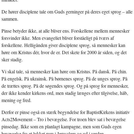
De hører disciplene tale om Guds gerninger på deres eget sprog – alle
sammen.
Pinse betyder ikke, at alle bliver ens. Forskellene mellem mennesker
forsvinder ikke. Men evangeliet bliver forståeligt på tværs af
forskellene. Helligånden giver disciplene sprog, så mennesker kan
høre om Kristus dér, hvor de er. Det skete for 2000 år siden, og det
sker stadig.
Vi skal tale, så mennesker kan høre om Kristus. På dansk. På chin.
På engelsk. På ukrainsk. På børnenes sprog. På de unges sprog. På
de trættes sprog. På de søgendes sprog. Og på sprog for mennesker,
der ikke kender kirkens ord, men stadig længes efter tilgivelse, håb,
mening og fred.
Derfor er pinse også en stærk begyndelse for BaptistKirkens initiativ
Acts2Movement – Tro i bevægelse. For troen blev sat i bevægelse
pinsedag. Ikke som en planlagt kampagne, men som Guds egen
bevægelse fra et lukket rum i Jerusalem og ud i verden.