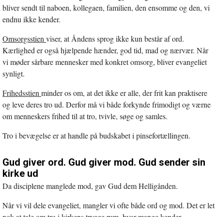
bliver sendt til naboen, kollegaen, familien, den ensomme og den, vi
endnu ikke kender.
Omsorgsstien
viser, at Åndens sprog ikke kun består af ord.
Kærlighed er også hjælpende hænder, god tid, mad og nærvær. Når
vi møder sårbare mennesker med konkret omsorg, bliver evangeliet
synligt.
Frihedsstien
minder os om, at det ikke er alle, der frit kan praktisere
og leve deres tro ud. Derfor må vi både forkynde frimodigt og værne
om menneskers frihed til at tro, tvivle, søge og samles.
Tro i bevægelse er at handle på budskabet i pinsefortællingen.
Gud giver ord. Gud giver mod. Gud sender sin
kirke ud
Da disciplene manglede mod, gav Gud dem Helligånden.
Når vi vil dele evangeliet, mangler vi ofte både ord og mod. Det er let
nok at tale om tro i kirkens trygge rum, hvor mange kender