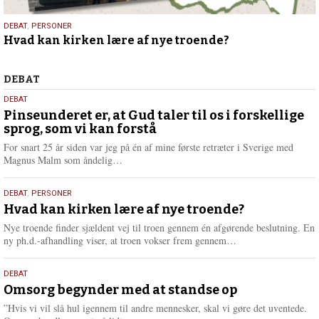
25.
DEBAT
,
PERSONER
Hvad kan kirken lære af nye troende?
juli
2026
Debat
DEBAT
5.
DEBAT
august
Pinseunderet er, at Gud taler til os i forskellige
sprog, som vi kan forstå
2026
For snart 25 år siden var jeg på én af mine første retræter i Sverige med
L
Magnus Malm som åndelig…
æ
s
25.
DEBAT
,
PERSONER
m
juli
Hvad kan kirken lære af nye troende?
e
2026
r
Nye troende finder sjældent vej til troen gennem én afgørende beslutning. En
e
L
ny ph.d.-afhandling viser, at troen vokser frem gennem…
æ
s
9.
DEBAT
m
juli
Omsorg begynder med at standse op
e
2026
r
”Hvis vi vil slå hul igennem til andre mennesker, skal vi gøre det uventede.
e