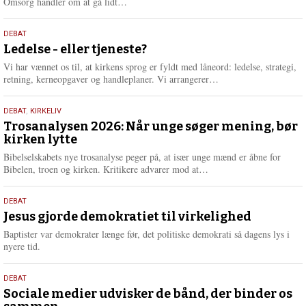
L
Omsorg handler om at gå lidt…
æ
s
10.
DEBAT
m
juni
Ledelse - eller tjeneste?
e
2026
r
Vi har vænnet os til, at kirkens sprog er fyldt med låneord: ledelse, strategi,
e
L
retning, kerneopgaver og handleplaner. Vi arrangerer…
æ
s
2.
DEBAT
,
KIRKELIV
m
juni
Trosanalysen 2026: Når unge søger mening, bør
e
kirken lytte
2026
r
e
Bibelselskabets nye trosanalyse peger på, at især unge mænd er åbne for
L
Bibelen, troen og kirken. Kritikere advarer mod at…
æ
s
18.
DEBAT
m
maj
Jesus gjorde demokratiet til virkelighed
e
2026
r
Baptister var demokrater længe før, det politiske demokrati så dagens lys i
e
nyere tid.
18.
DEBAT
maj
Sociale medier udvisker de bånd, der binder os