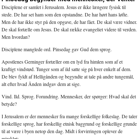
Disciplene er samlet i Jerusalem. Jesus er ikke længere fysisk til
stede. De har set ham som den opstandne. De har hørt hans løfte.
Men de har ikke styr på den opgave, de har fået. De skal være vidner.
De skal fortælle om Jesus. De skal række evangeliet videre til verden.
Men hvordan?
Disciplene manglede ord. Pinsedag gav Gud dem sprog.
Apostlenes Gerninger fortæller om en lyd fra himlen som af et
kraftigt vindstød. Tunger som af ild satte sig på hver enkelt af dem.
De blev fyldt af Helligånden og begyndte at tale på andre tungemål,
alt efter hvad Ånden indgav dem at sige.
Vind. Ild. Sprog. Forundring. Mennesker, der spørger: Hvad skal det
betyde?
I Jerusalem er der mennesker fra mange forskellige folkeslag. De taler
forskellige sprog, har forskellig etnisk baggrund og forskellige grunde
til at være i byen netop den dag. Midt i forvirringen oplever de
miraklet: