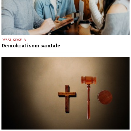
18.
DEBAT
,
KIRKELIV
Demokrati som samtale
maj
2026