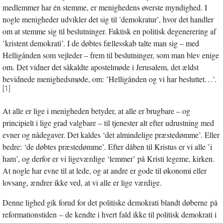
medlemmer har én stemme, er menighedens øverste myndighed. I
nogle menigheder udvikler det sig til ’demokratur’, hvor det handler
om at stemme sig til beslutninger. Faktisk en politisk degenerering af
’kristent demokrati’. I de døbtes fællesskab talte man sig – med
Helligånden som vejleder – frem til beslutninger, som man blev enige
om. Det vidner det såkaldte apostelmøde i Jerusalem, det ældst
bevidnede menighedsmøde, om: ’Helligånden og vi har besluttet…’.
[1]
At alle er lige i menigheden betyder, at alle er brugbare – og
principielt i lige grad valgbare – til tjenester alt efter udrustning med
evner og nådegaver. Det kaldes ‘det almindelige præstedømme’. Eller
bedre: ‘de døbtes præstedømme’. Efter dåben til Kristus er vi alle ’i
ham’, og derfor er vi ligeværdige ‘lemmer’ på Kristi legeme, kirken.
At nogle har evne til at lede, og at andre er gode til økonomi eller
lovsang, ændrer ikke ved, at vi alle er lige værdige.
Denne lighed gik forud for det politiske demokrati blandt døberne på
reformationstiden – de kendte i hvert fald ikke til politisk demokrati i