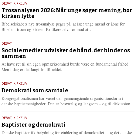
2.
DEBAT
,
KIRKELIV
m
juni
Trosanalysen 2026: Når unge søger mening, bør
e
kirken lytte
2026
r
e
Bibelselskabets nye trosanalyse peger på, at især unge mænd er åbne for
L
Bibelen, troen og kirken. Kritikere advarer mod at…
æ
s
18.
DEBAT
m
maj
Sociale medier udvisker de bånd, der binder os
e
sammen
2026
r
e
At have ret til sin egen opmærksomhed burde være en fundamental frihed.
Men i dag er det langt fra tilfældet.
18.
DEBAT
,
KIRKELIV
maj
Demokrati som samtale
2026
Kongregationalismen har været den gennemgående organisationsform i
danske baptistmenigheder. Den er besværlig og langsom – og til diskussion.
18.
DEBAT
,
KIRKELIV
maj
Baptister og demokrati
2026
Danske baptister fik betydning for etablering af demokratiet – og det danske