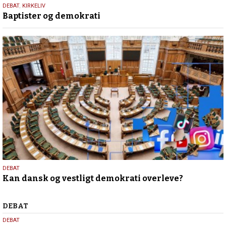
18.
DEBAT
,
KIRKELIV
Baptister og demokrati
maj
2026
18.
DEBAT
Kan dansk og vestligt demokrati overleve?
maj
2026
Debat
DEBAT
5.
DEBAT