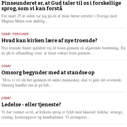
august
Pinseunderet er, at Gud taler til os i forskellige
sprog, som vi kan forstå
2026
For snart 25 år siden var jeg på én af mine første retræter i Sverige med
L
Magnus Malm som åndelig…
æ
s
25.
DEBAT
,
PERSONER
m
juli
Hvad kan kirken lære af nye troende?
e
2026
r
Nye troende finder sjældent vej til troen gennem én afgørende beslutning. En
e
L
ny ph.d.-afhandling viser, at troen vokser frem gennem…
æ
s
9.
DEBAT
m
juli
Omsorg begynder med at standse op
e
2026
r
”Hvis vi vil slå hul igennem til andre mennesker, skal vi gøre det uventede.
e
L
Omsorg handler om at gå lidt…
æ
s
10.
DEBAT
m
juni
Ledelse - eller tjeneste?
e
2026
r
Vi har vænnet os til, at kirkens sprog er fyldt med låneord: ledelse, strategi,
e
L
retning, kerneopgaver og handleplaner. Vi arrangerer…
æ
s