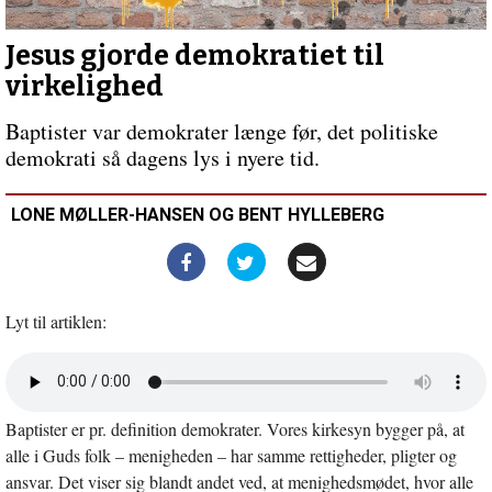
indlæg:
Sociale
medier
Jesus gjorde demokratiet til
udvisker
virkelighed
de
bånd,
Baptister var demokrater længe før, det politiske
der
demokrati så dagens lys i nyere tid.
binder
os
sammen
LONE MØLLER-HANSEN OG BENT HYLLEBERG
Lyt til artiklen:
Åbn
lyd
i
Baptister er pr. definition demokrater. Vores kirkesyn bygger på, at
nyt
vindue
alle i Guds folk – menigheden – har samme rettigheder, pligter og
ansvar. Det viser sig blandt andet ved, at menighedsmødet, hvor alle