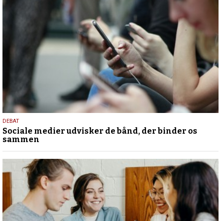
18.
DEBAT
Sociale medier udvisker de bånd, der binder os
maj
sammen
2026