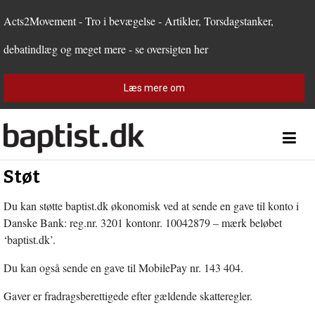
1.0:
Spring
Vend
Gå
Forside
2.0:
menu
tilbage
til
Teologi
Acts2Movement - Tro i bevægelse - Artikler, Torsdagstanker,
3.0:
over
til
vores
Personer
debatindlæg og meget mere - se oversigten her
4.0:
og
forsiden
guide
Debat
5.0:
gå
for
Kirkeliv
6.0:
til
tilgængelighed
Internationalt
Læs mere om
indhold
7.0:
Forside
8.0:
Teologi
9.0:
Personer
10.0:
Debat
11.0:
Kirkeliv
Støt
12.0:
Internationalt
Du kan støtte baptist.dk økonomisk ved at sende en gave til konto i
Danske Bank: reg.nr. 3201 kontonr. 10042879 – mærk beløbet
‘baptist.dk’.
Du kan også sende en gave til MobilePay nr. 143 404.
Gaver er fradragsberettigede efter gældende skatteregler.