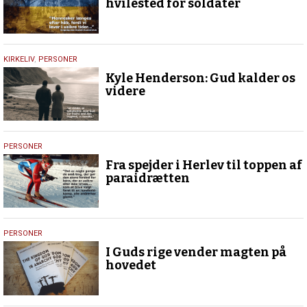
2026
hvilested for soldater
5.
KIRKELIV
,
PERSONER
maj
Kyle Henderson: Gud kalder os
2026
videre
1.
PERSONER
maj
Fra spejder i Herlev til toppen af
2026
paraidrætten
27.
PERSONER
april
I Guds rige vender magten på
2026
hovedet