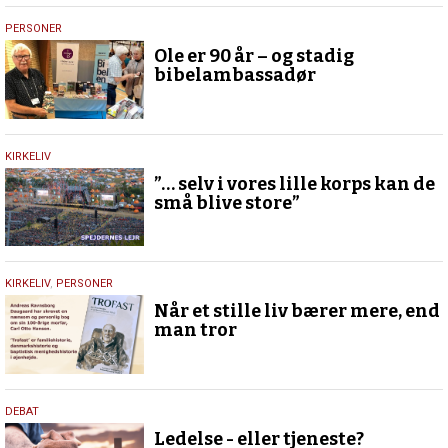
12.
PERSONER
juli
Ole er 90 år – og stadig
2026
bibelambassadør
5.
KIRKELIV
juli
”… selv i vores lille korps kan de
2026
små blive store”
30.
KIRKELIV
,
PERSONER
juni
Når et stille liv bærer mere, end
2026
man tror
10.
DEBAT
juni
Ledelse - eller tjeneste?