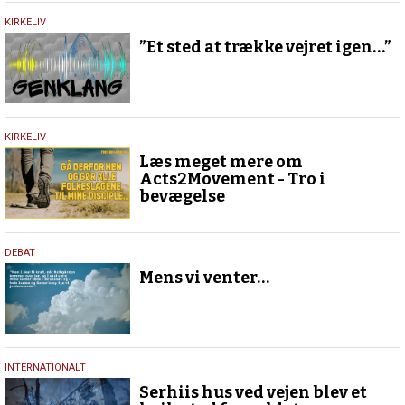
18.
KIRKELIV
maj
”Et sted at trække vejret igen…”
2026
15.
KIRKELIV
maj
Læs meget mere om
2026
Acts2Movement - Tro i
bevægelse
13.
DEBAT
maj
Mens vi venter…
2026
13.
INTERNATIONALT
maj
Serhiis hus ved vejen blev et