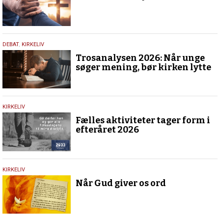
2026
2.
DEBAT
,
KIRKELIV
juni
Trosanalysen 2026: Når unge
2026
søger mening, bør kirken lytte
25.
KIRKELIV
maj
Fælles aktiviteter tager form i
2026
efteråret 2026
23.
KIRKELIV
maj
Når Gud giver os ord
2026