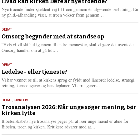
juli
Hvad kan kirken lære af nye troende?
e
2026
r
Nye troende finder sjældent vej til troen gennem én afgørende beslutning. En
e
L
ny ph.d.-afhandling viser, at troen vokser frem gennem…
æ
s
9.
DEBAT
m
juli
Omsorg begynder med at standse op
e
2026
r
”Hvis vi vil slå hul igennem til andre mennesker, skal vi gøre det uventede.
e
L
Omsorg handler om at gå lidt…
æ
s
10.
DEBAT
m
juni
Ledelse - eller tjeneste?
e
2026
r
Vi har vænnet os til, at kirkens sprog er fyldt med låneord: ledelse, strategi,
e
L
retning, kerneopgaver og handleplaner. Vi arrangerer…
æ
s
2.
DEBAT
,
KIRKELIV
m
juni
Trosanalysen 2026: Når unge søger mening, bør
e
kirken lytte
2026
r
e
Bibelselskabets nye trosanalyse peger på, at især unge mænd er åbne for
L
Bibelen, troen og kirken. Kritikere advarer mod at…
æ
s