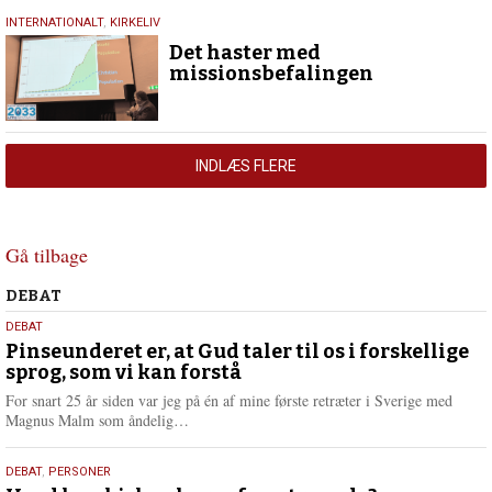
26.
INTERNATIONALT
,
KIRKELIV
april
Det haster med
2026
missionsbefalingen
INDLÆS FLERE
Gå tilbage
Debat
DEBAT
5.
DEBAT
august
Pinseunderet er, at Gud taler til os i forskellige
sprog, som vi kan forstå
2026
For snart 25 år siden var jeg på én af mine første retræter i Sverige med
L
Magnus Malm som åndelig…
æ
s
25.
DEBAT
,
PERSONER
m