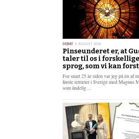
5.
DEBAT
5. AUGUST 2026
Pinseunderet er, at Gu
august
2026
taler til os i forskellig
sprog, som vi kan fors
For snart 25 år siden var jeg på én af 
første retræter i Sverige med Magnus 
L
som åndelig…
æ
s
m
e
r
e