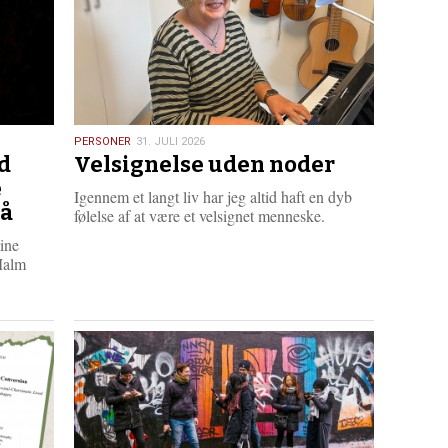
31.
PERSONER
31. JULI 2026
d
Velsignelse uden noder
juli
2026
e
Igennem et langt liv har jeg altid haft en dyb
tå
følelse af at være et velsignet menneske.
mine
Malm