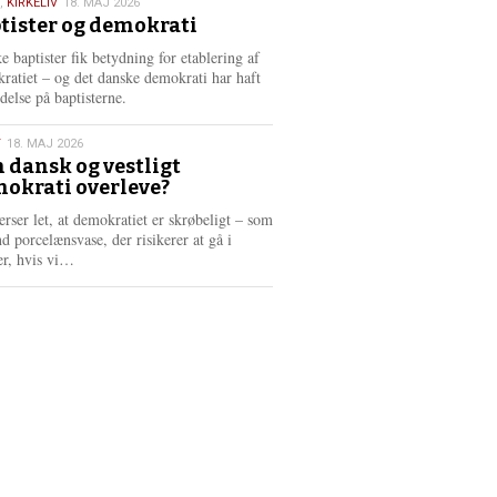
,
KIRKELIV
18. MAJ 2026
tister og demokrati
6
e baptister fik betydning for etablering af
ratiet – og det danske demokrati har haft
delse på baptisterne.
T
18. MAJ 2026
 dansk og vestligt
okrati overleve?
6
erser let, at demokratiet er skrøbeligt – som
d porcelænsvase, der risikerer at gå i
L
er, hvis vi…
æ
s
m
e
r
e