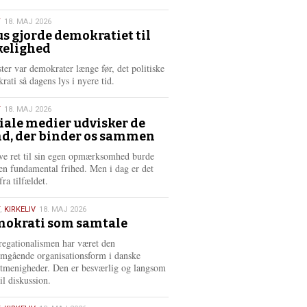
æ
s
T
18. MAJ 2026
m
us gjorde demokratiet til
e
kelighed
6
r
e
ster var demokrater længe før, det politiske
rati så dagens lys i nyere tid.
T
18. MAJ 2026
iale medier udvisker de
d, der binder os sammen
6
ve ret til sin egen opmærksomhed burde
en fundamental frihed. Men i dag er det
fra tilfældet.
,
KIRKELIV
18. MAJ 2026
okrati som samtale
6
egationalismen har været den
mgående organisationsform i danske
stmenigheder. Den er besværlig og langsom
il diskussion.