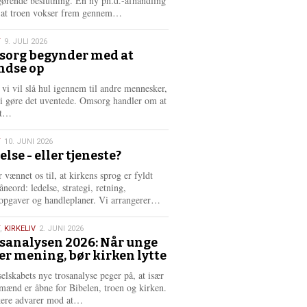
gørende beslutning. En ny ph.d.-afhandling
L
, at troen vokser frem gennem…
æ
s
T
9. JULI 2026
m
org begynder med at
e
ndse op
6
r
e
 vi vil slå hul igennem til andre mennesker,
vi gøre det uventede. Omsorg handler om at
L
dt…
æ
s
T
10. JUNI 2026
m
else - eller tjeneste?
e
6
r
 vænnet os til, at kirkens sprog er fyldt
e
neord: ledelse, strategi, retning,
L
opgaver og handleplaner. Vi arrangerer…
æ
s
,
KIRKELIV
2. JUNI 2026
m
sanalysen 2026: Når unge
e
er mening, bør kirken lytte
6
r
e
selskabets nye trosanalyse peger på, at især
mænd er åbne for Bibelen, troen og kirken.
L
kere advarer mod at…