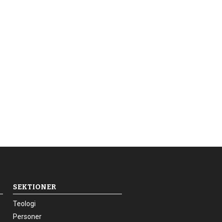
SEKTIONER
24.0:
Teologi
25.0:
Personer