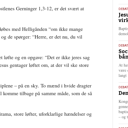
tlenes Gerninger 1,3-12, er det svært at
18.
DEBA
Jes
maj
vir
202
al døbes med Helligånden “om ikke mange
Bapti
demok
og de spørger: “Herre, er det nu, du vil
18.
DEBA
Soc
maj
t løfte og en opgave: “Det er ikke jeres sag
bån
202
sus gentager løftet om, at der vil ske store
At ha
være 
langt 
sciplene – på en sky. To mænd i hvide dragter
18.
DEBAT
 vil komme tilbage på samme måde, som de så
Dem
maj
202
Kongr
genne
bapti
drama, store løfter, uforklarlige hændelser og
– og t