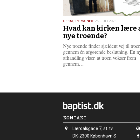
25.
DEBAT
,
PERSONER
25. JULI 2026
Hvad kan kirken lære 
juli
2026
nye troende?
Nye troende finder sjældent vej til troe
gennem én afgørende beslutning. En ny
afhandling viser, at troen vokser frem
L
gennem…
æ
s
m
e
r
e
KONTAKT
Adresse:
Lærdalsgade 7, st. tv.
Adresse:
DK-2300
København S