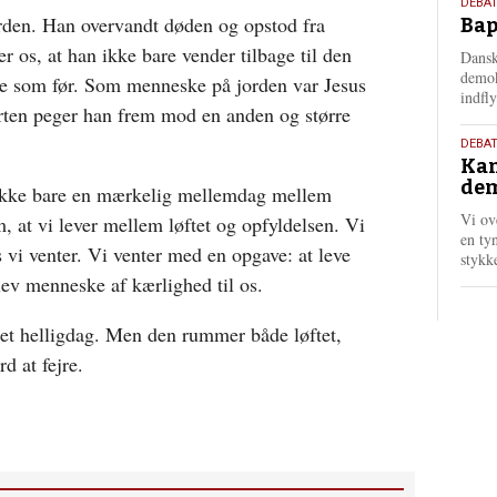
18.
DEBAT
rden. Han overvandt døden og opstod fra
Bap
maj
202
 os, at han ikke bare vender tilbage til den
Dansk
demok
e som før. Som menneske på jorden var Jesus
indfly
rten peger han frem mod en anden og større
18.
DEBA
Kan
maj
dem
202
 ikke bare en mærkelig mellemdag mellem
Vi ov
 at vi lever mellem løftet og opfyldelsen. Vi
en tyn
 vi venter. Vi venter med en opgave: at leve
stykk
ev menneske af kærlighed til os.
set helligdag. Men den rummer både løftet,
d at fejre.