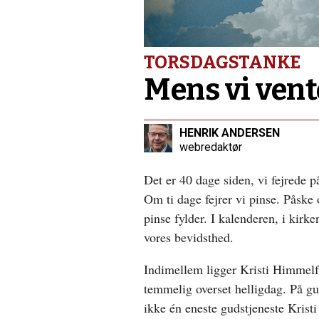
bevægelse
Forrige
indlæg:
Serhiis
hus
TORSDAGSTANKE
ved
vejen
Mens vi ven
blev
et
hvilested
HENRIK ANDERSEN
for
webredaktør
soldater
Det er 40 dage siden, vi fejrede p
Om ti dage fejrer vi pinse. Påske
pinse fylder. I kalenderen, i kirke
vores bevidsthed.
Indimellem ligger Kristi Himmelfa
temmelig overset helligdag. På gud
ikke én eneste gudstjeneste Krist