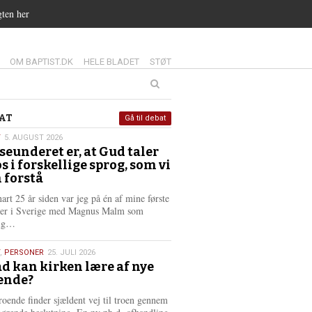
gten her
14.0:
15.0:
16.0:
OM BAPTIST.DK
HELE BLADET
STØT
at
AT
Gå til debat
T
5. AUGUST 2026
seunderet er, at Gud taler
st
os i forskellige sprog, som vi
6
 forstå
nart 25 år siden var jeg på én af mine første
ter i Sverige med Magnus Malm som
L
lig…
æ
s
,
PERSONER
25. JULI 2026
m
d kan kirken lære af nye
e
ende?
6
r
e
roende finder sjældent vej til troen gennem