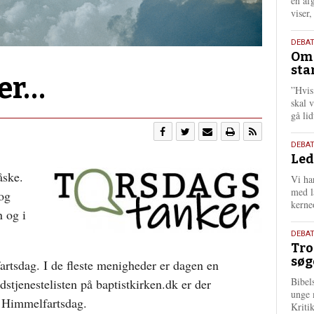
én af
viser
9.
DEBA
Oms
juli
sta
202
ter…
”Hvis
skal 
gå li
10.
DEBA
Led
juni
202
åske.
Vi har
med lå
 og
kerne
n og i
2.
DEBAT
Tro
juni
søg
rtsdag. I de fleste menigheder er dagen en
202
Bibel
stjenestelisten på baptistkirken.dk er der
unge 
i Himmelfartsdag.
Kriti