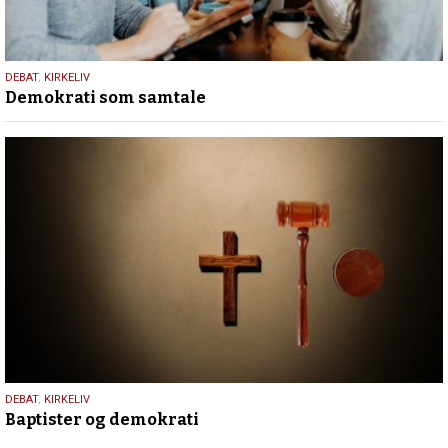
18.
DEBAT
,
KIRKELIV
Demokrati som samtale
maj
2026
18.
DEBAT
,
KIRKELIV
Baptister og demokrati
maj
2026