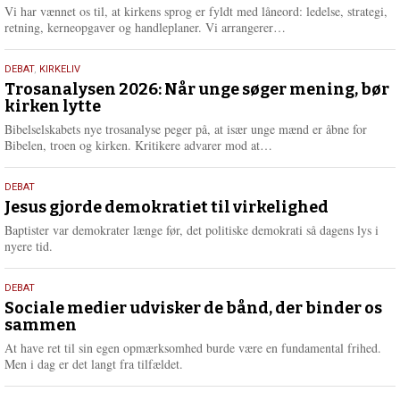
2026
r
Vi har vænnet os til, at kirkens sprog er fyldt med låneord: ledelse, strategi,
e
L
retning, kerneopgaver og handleplaner. Vi arrangerer…
æ
s
2.
DEBAT
,
KIRKELIV
m
juni
Trosanalysen 2026: Når unge søger mening, bør
e
kirken lytte
2026
r
e
Bibelselskabets nye trosanalyse peger på, at især unge mænd er åbne for
L
Bibelen, troen og kirken. Kritikere advarer mod at…
æ
s
18.
DEBAT
m
maj
Jesus gjorde demokratiet til virkelighed
e
2026
r
Baptister var demokrater længe før, det politiske demokrati så dagens lys i
e
nyere tid.
18.
DEBAT
maj
Sociale medier udvisker de bånd, der binder os
sammen
2026
At have ret til sin egen opmærksomhed burde være en fundamental frihed.
Men i dag er det langt fra tilfældet.