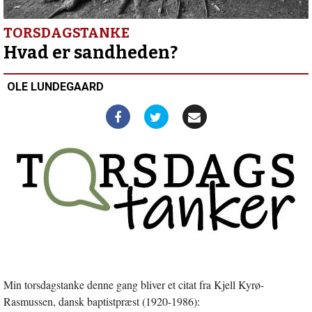
Et
globalt
blik
TORSDAGSTANKE
på
Hvad er sandheden?
lokal
mission
OLE LUNDEGAARD
Min torsdagstanke denne gang bliver et citat fra Kjell Kyrø-
Rasmussen, dansk baptistpræst (1920-1986):