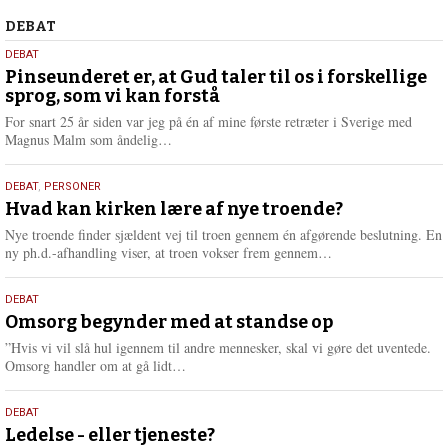
Debat
DEBAT
5.
DEBAT
august
Pinseunderet er, at Gud taler til os i forskellige
sprog, som vi kan forstå
2026
For snart 25 år siden var jeg på én af mine første retræter i Sverige med
L
Magnus Malm som åndelig…
æ
s
25.
DEBAT
,
PERSONER
m
juli
Hvad kan kirken lære af nye troende?
e
2026
r
Nye troende finder sjældent vej til troen gennem én afgørende beslutning. En
e
L
ny ph.d.-afhandling viser, at troen vokser frem gennem…
æ
s
9.
DEBAT
m
juli
Omsorg begynder med at standse op
e
2026
r
”Hvis vi vil slå hul igennem til andre mennesker, skal vi gøre det uventede.
e
L
Omsorg handler om at gå lidt…
æ
s
10.
DEBAT
m
juni
Ledelse - eller tjeneste?
e