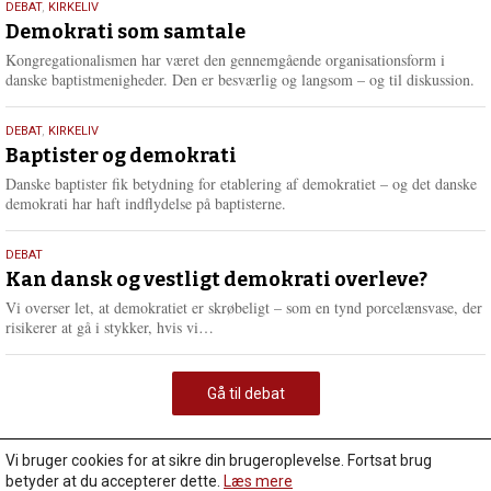
18.
DEBAT
,
KIRKELIV
maj
Demokrati som samtale
2026
Kongregationalismen har været den gennemgående organisationsform i
danske baptistmenigheder. Den er besværlig og langsom – og til diskussion.
18.
DEBAT
,
KIRKELIV
maj
Baptister og demokrati
2026
Danske baptister fik betydning for etablering af demokratiet – og det danske
demokrati har haft indflydelse på baptisterne.
18.
DEBAT
maj
Kan dansk og vestligt demokrati overleve?
2026
Vi overser let, at demokratiet er skrøbeligt – som en tynd porcelænsvase, der
L
risikerer at gå i stykker, hvis vi…
æ
s
m
Gå til debat
e
r
e
Vi bruger cookies for at sikre din brugeroplevelse. Fortsat brug
betyder at du accepterer dette.
Læs mere