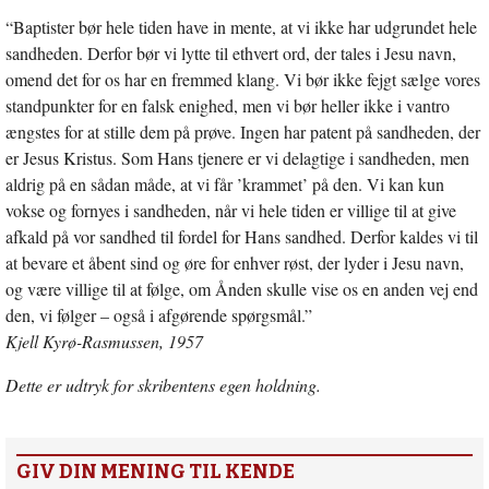
“Baptister bør hele tiden have in mente, at vi ikke har udgrundet hele
sandheden. Derfor bør vi lytte til ethvert ord, der tales i Jesu navn,
omend det for os har en fremmed klang. Vi bør ikke fejgt sælge vores
standpunkter for en falsk enighed, men vi bør heller ikke i vantro
ængstes for at stille dem på prøve. Ingen har patent på sandheden, der
er Jesus Kristus. Som Hans tjenere er vi delagtige i sandheden, men
aldrig på en sådan måde, at vi får ’krammet’ på den. Vi kan kun
vokse og fornyes i sandheden, når vi hele tiden er villige til at give
afkald på vor sandhed til fordel for Hans sandhed. Derfor kaldes vi til
at bevare et åbent sind og øre for enhver røst, der lyder i Jesu navn,
og være villige til at følge, om Ånden skulle vise os en anden vej end
den, vi følger – også i afgørende spørgsmål.”
Kjell Kyrø-Rasmussen, 1957
Dette er udtryk for skribentens egen holdning.
GIV DIN MENING TIL KENDE