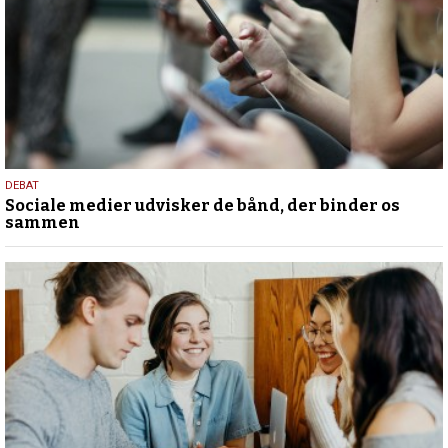
18.
DEBAT
Sociale medier udvisker de bånd, der binder os
maj
sammen
2026