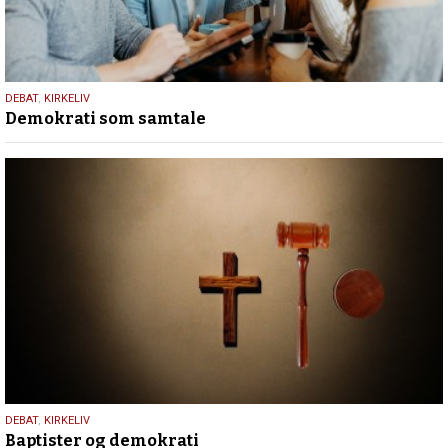
18.
DEBAT
,
KIRKELIV
Demokrati som samtale
maj
2026
18.
DEBAT
,
KIRKELIV
Baptister og demokrati
maj