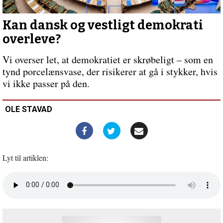
blå
uniform
Kan dansk og vestligt demokrati
overleve?
Vi overser let, at demokratiet er skrøbeligt – som en
tynd porcelænsvase, der risikerer at gå i stykker, hvis
vi ikke passer på den.
OLE STAVAD
Lyt til artiklen:
Åbn
lyd
i
nyt
vindue