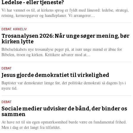
juni
Ledelse - eller tjeneste?
e
2026
r
Vi har vænnet os til, at kirkens sprog er fyldt med låneord: ledelse, strategi,
e
L
retning, kerneopgaver og handleplaner. Vi arrangerer…
æ
s
2.
DEBAT
,
KIRKELIV
m
juni
Trosanalysen 2026: Når unge søger mening, bør
e
kirken lytte
2026
r
e
Bibelselskabets nye trosanalyse peger på, at især unge mænd er åbne for
L
Bibelen, troen og kirken. Kritikere advarer mod at…
æ
s
18.
DEBAT
m
maj
Jesus gjorde demokratiet til virkelighed
e
2026
r
Baptister var demokrater længe før, det politiske demokrati så dagens lys i
e
nyere tid.
18.
DEBAT
maj
Sociale medier udvisker de bånd, der binder os
sammen
2026
At have ret til sin egen opmærksomhed burde være en fundamental frihed.
Men i dag er det langt fra tilfældet.