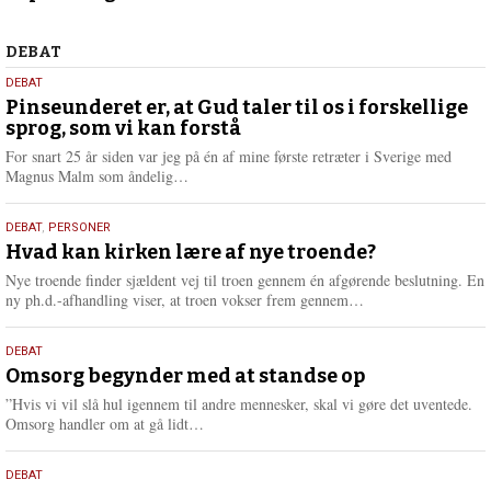
2026
Debat
DEBAT
5.
DEBAT
august
Pinseunderet er, at Gud taler til os i forskellige
sprog, som vi kan forstå
2026
For snart 25 år siden var jeg på én af mine første retræter i Sverige med
L
Magnus Malm som åndelig…
æ
s
25.
DEBAT
,
PERSONER
m
juli
Hvad kan kirken lære af nye troende?
e
2026
r
Nye troende finder sjældent vej til troen gennem én afgørende beslutning. En
e
L
ny ph.d.-afhandling viser, at troen vokser frem gennem…
æ
s
9.
DEBAT
m
juli
Omsorg begynder med at standse op
e
2026
r
”Hvis vi vil slå hul igennem til andre mennesker, skal vi gøre det uventede.
e
L
Omsorg handler om at gå lidt…
æ
s
10.
DEBAT
m