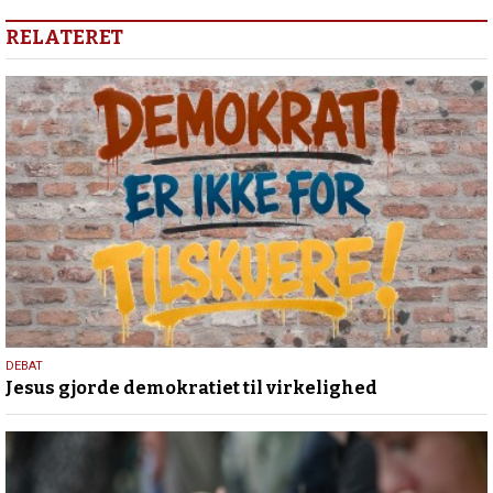
RELATERET
18.
DEBAT
Jesus gjorde demokratiet til virkelighed
maj
2026