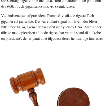
selvstændig negativ rolle med bl.a. store donationer til de politikere,
der støtter Tech-giganternes snævre særinteresser.
Ved indsættelsen af præsident Trump så vi alle de rigeste Tech-
giganter stå på række. Det var et klart signal om, hvem der bliver
lyttet mest til, og hvem der har størst indflydelse i USA. Man sidder
tilbage med oplevelsen af, at de rigeste har været i stand til at ’købe
en præsident’, der er parat til at tilgodese deres helt særlige interesser.