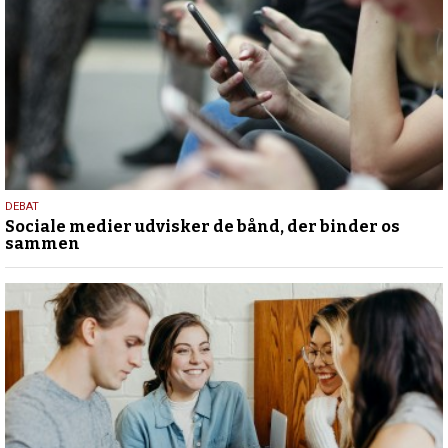
18.
DEBAT
Sociale medier udvisker de bånd, der binder os
maj
sammen
2026