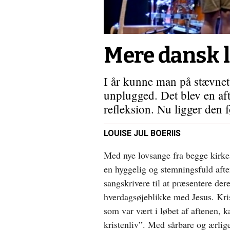
Mere dansk l
I år kunne man på stævnet
unplugged. Det blev en aft
refleksion. Nu ligger den f
LOUISE JUL BOERIIS
Med nye lovsange fra begge kirk
en hyggelig og stemningsfuld aften
sangskrivere til at præsentere der
hverdagsøjeblikke med Jesus. Kris
som var vært i løbet af aftenen, k
kristenliv”. Med sårbare og ærlige