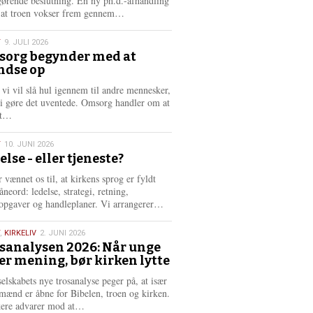
gørende beslutning. En ny ph.d.-afhandling
L
, at troen vokser frem gennem…
æ
s
T
9. JULI 2026
m
org begynder med at
e
ndse op
6
r
e
 vi vil slå hul igennem til andre mennesker,
vi gøre det uventede. Omsorg handler om at
L
dt…
æ
s
T
10. JUNI 2026
m
else - eller tjeneste?
e
6
r
 vænnet os til, at kirkens sprog er fyldt
e
neord: ledelse, strategi, retning,
L
opgaver og handleplaner. Vi arrangerer…
æ
s
,
KIRKELIV
2. JUNI 2026
m
sanalysen 2026: Når unge
e
er mening, bør kirken lytte
6
r
e
selskabets nye trosanalyse peger på, at især
mænd er åbne for Bibelen, troen og kirken.
L
kere advarer mod at…