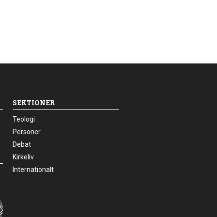
SEKTIONER
24.0:
Teologi
25.0:
Personer
26.0:
Debat
27.0:
Kirkeliv
28.0:
Internationalt