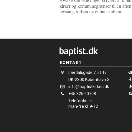
Awake samlede unge på tværs af kultur
kirker og kommunegrænser til en afte
L
lovsang, forbøn og et budskab om…
æ
s
m
e
r
e
KONTAKT
Adresse:
Lærdalsgade 7, st. tv.
Adresse:
DK-2300
København S
Send
info@baptistkirken.dk
email:
Tlf.:
+45 3259 0708
Telefontid er:
man-fre kl. 9-12