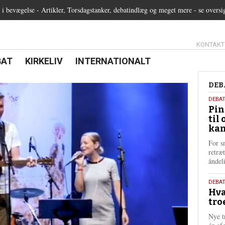
 bevægelse - Artikler, Torsdagstanker, debatindlæg og meget mere - se oversi
13.0:
KONTAKT
0:
21.0:
22.0:
BAT
KIRKELIV
INTERNATIONALT
Deb
DEB
5.
DEBA
Pin
augu
til 
202
kan
For s
retræ
ånde
25.
DEBAT
Hva
juli
tro
202
Nye t