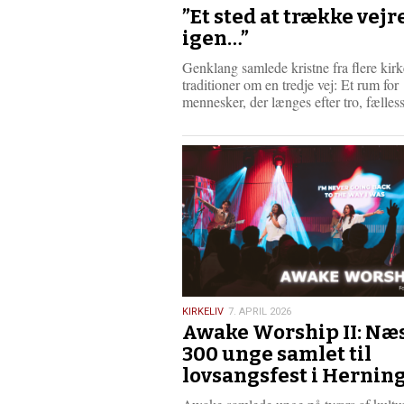
”Et sted at trække vejr
maj
2026
igen…”
Genklang samlede kristne fra flere kirk
traditioner om en tredje vej: Et rum for
mennesker, der længes efter tro, fæll
7.
KIRKELIV
7. APRIL 2026
Awake Worship II: Næ
april
2026
300 unge samlet til
lovsangsfest i Hernin