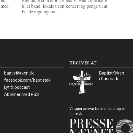
er,
Fire unge chin’er tog initiativ: Fandt musikere
n med
til et band, lokale til en koncert og penge til at
L
betale regningerne.…
æ
s
m
e
r
e
UDGIVES AF
baptistkirken.dk
BaptistKirken
i Danmark
Facebook:
facebook.com/baptistdk
Lyt til podcast
Abonnér med RSS
Vi tager ansvar for indholdet og er
tilmeldt