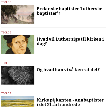
1.
TEOLOGI
februar
Er danske baptister 'lutherske
2017
baptister'?
1.
TEOLOGI
februar
Hvad vil Luther sige til kirken i
2017
dag?
1.
TEOLOGI
februar
Og hvad kan vi så lære af det?
2017
1.
TEOLOGI
februar
Kirke på kanten - anabaptister
2017
i det 21. århundrede