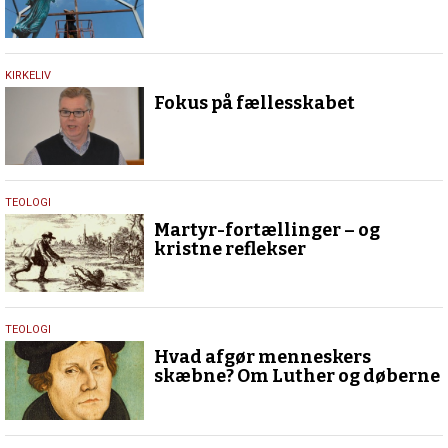
23.
KIRKELIV
maj
Fokus på fællesskabet
2017
23.
TEOLOGI
maj
Martyr-fortællinger – og
2017
kristne reflekser
15.
TEOLOGI
maj
Hvad afgør menneskers
2017
skæbne? Om Luther og døberne