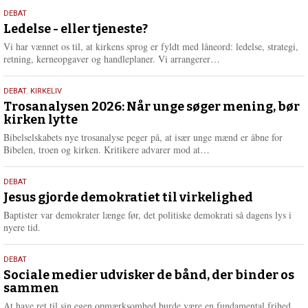
s
10.
DEBAT
m
juni
Ledelse - eller tjeneste?
e
2026
r
Vi har vænnet os til, at kirkens sprog er fyldt med låneord: ledelse, strategi,
e
L
retning, kerneopgaver og handleplaner. Vi arrangerer…
æ
s
2.
DEBAT
,
KIRKELIV
m
juni
Trosanalysen 2026: Når unge søger mening, bør
e
kirken lytte
2026
r
e
Bibelselskabets nye trosanalyse peger på, at især unge mænd er åbne for
L
Bibelen, troen og kirken. Kritikere advarer mod at…
æ
s
18.
DEBAT
m
maj
Jesus gjorde demokratiet til virkelighed
e
2026
r
Baptister var demokrater længe før, det politiske demokrati så dagens lys i
e
nyere tid.
18.
DEBAT
maj
Sociale medier udvisker de bånd, der binder os
sammen
2026
At have ret til sin egen opmærksomhed burde være en fundamental frihed.