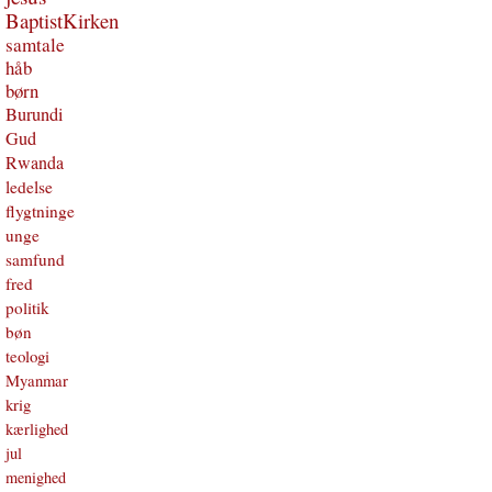
BaptistKirken
samtale
håb
børn
Burundi
Gud
Rwanda
ledelse
flygtninge
unge
samfund
fred
politik
bøn
teologi
Myanmar
krig
kærlighed
jul
menighed