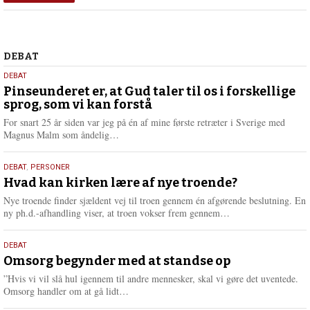
Debat
DEBAT
5.
DEBAT
august
Pinseunderet er, at Gud taler til os i forskellige
sprog, som vi kan forstå
2026
For snart 25 år siden var jeg på én af mine første retræter i Sverige med
L
Magnus Malm som åndelig…
æ
s
25.
DEBAT
,
PERSONER
m
juli
Hvad kan kirken lære af nye troende?
e
2026
r
Nye troende finder sjældent vej til troen gennem én afgørende beslutning. En
e
L
ny ph.d.-afhandling viser, at troen vokser frem gennem…
æ
s
9.
DEBAT
m
juli
Omsorg begynder med at standse op
e
2026
r
”Hvis vi vil slå hul igennem til andre mennesker, skal vi gøre det uventede.
e
L
Omsorg handler om at gå lidt…
æ