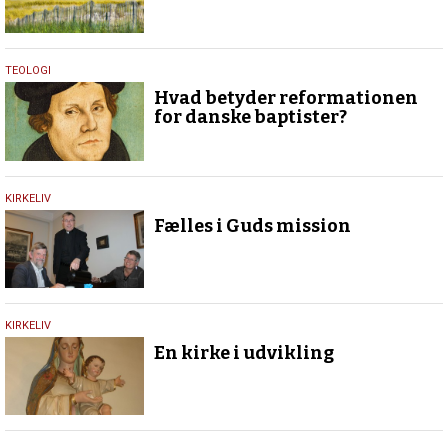
1.
TEOLOGI
februar
Hvad betyder reformationen
2017
for danske baptister?
1.
KIRKELIV
februar
Fælles i Guds mission
2017
1.
KIRKELIV
februar
En kirke i udvikling
2017