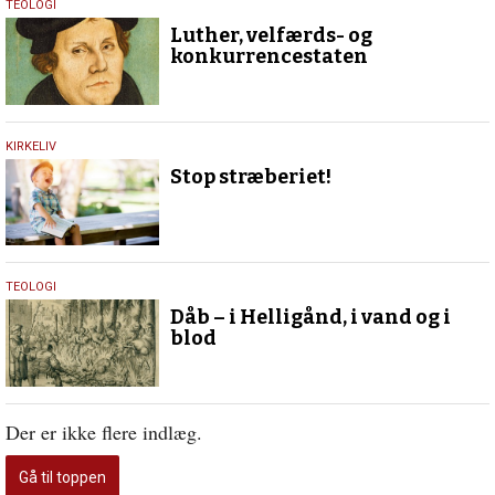
1.
TEOLOGI
februar
Luther, velfærds- og
2017
konkurrencestaten
30.
KIRKELIV
januar
Stop stræberiet!
2017
10.
TEOLOGI
juli
Dåb – i Helligånd, i vand og i
2015
blod
Der er ikke flere indlæg.
Gå til toppen