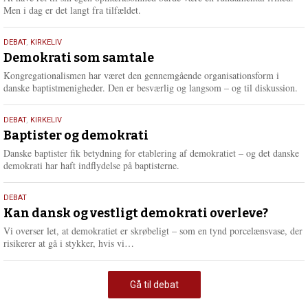
Men i dag er det langt fra tilfældet.
18.
DEBAT
,
KIRKELIV
maj
Demokrati som samtale
2026
Kongregationalismen har været den gennemgående organisationsform i
danske baptistmenigheder. Den er besværlig og langsom – og til diskussion.
18.
DEBAT
,
KIRKELIV
maj
Baptister og demokrati
2026
Danske baptister fik betydning for etablering af demokratiet – og det danske
demokrati har haft indflydelse på baptisterne.
18.
DEBAT
maj
Kan dansk og vestligt demokrati overleve?
2026
Vi overser let, at demokratiet er skrøbeligt – som en tynd porcelænsvase, der
L
risikerer at gå i stykker, hvis vi…
æ
s
m
Gå til debat
e
r