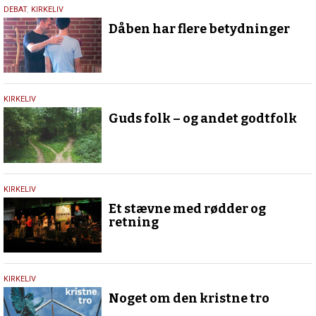
1.
DEBAT
,
KIRKELIV
december
Dåben har flere betydninger
2020
24.
KIRKELIV
oktober
Guds folk – og andet godtfolk
2017
29.
KIRKELIV
september
Et stævne med rødder og
2017
retning
10.
KIRKELIV
juli
Noget om den kristne tro
2017