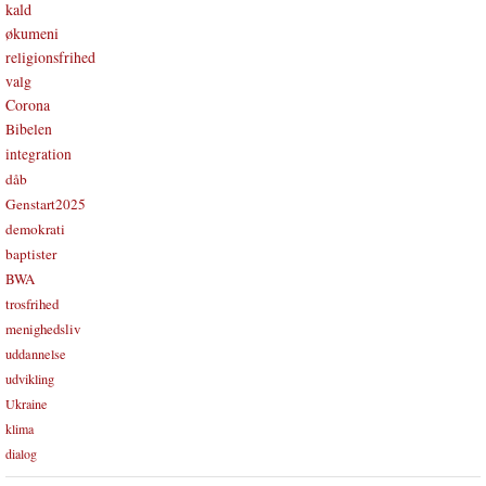
kald
økumeni
religionsfrihed
valg
Corona
Bibelen
integration
dåb
Genstart2025
demokrati
baptister
BWA
trosfrihed
menighedsliv
uddannelse
udvikling
Ukraine
klima
dialog