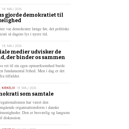
æ
s
T
18. MAJ 2026
m
us gjorde demokratiet til
e
kelighed
6
r
e
ster var demokrater længe før, det politiske
rati så dagens lys i nyere tid.
T
18. MAJ 2026
iale medier udvisker de
d, der binder os sammen
6
ve ret til sin egen opmærksomhed burde
en fundamental frihed. Men i dag er det
fra tilfældet.
,
KIRKELIV
18. MAJ 2026
okrati som samtale
6
egationalismen har været den
mgående organisationsform i danske
stmenigheder. Den er besværlig og langsom
il diskussion.