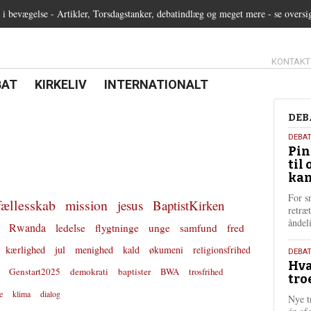
 bevægelse - Artikler, Torsdagstanker, debatindlæg og meget mere - se oversi
13.0:
KONTAKT
0:
21.0:
22.0:
BAT
KIRKELIV
INTERNATIONALT
Deb
DEB
5.
DEBA
Pin
augu
til 
202
kan
For s
fællesskab
mission
jesus
BaptistKirken
retræ
ånde
Rwanda
ledelse
flygtninge
unge
samfund
fred
kærlighed
jul
menighed
kald
økumeni
religionsfrihed
25.
DEBAT
Hva
juli
Genstart2025
demokrati
baptister
BWA
trosfrihed
tro
202
e
klima
dialog
Nye t