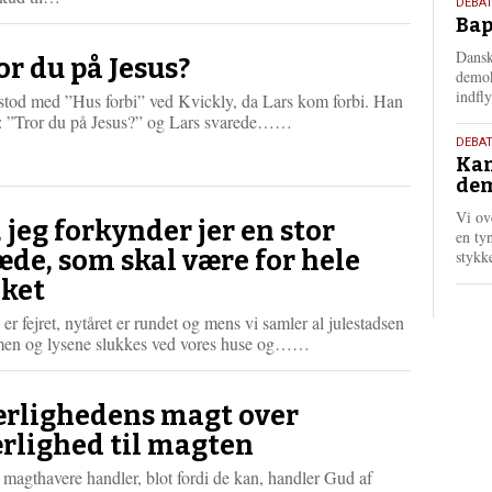
18.
DEBAT
æ
Bap
maj
s
202
m
Dansk
or du på Jesus?
demok
e
indfly
r
stod med ”Hus forbi” ved Kvickly, da Lars kom forbi. Han
e
L
e: ”Tror du på Jesus?” og Lars svarede……
æ
18.
DEBA
s
Kan
maj
m
dem
202
e
Vi ov
r
, jeg forkynder jer en stor
en tyn
e
æde, som skal være for hele
stykk
lket
 er fejret, nytåret er rundet og mens vi samler al julestadsen
L
en og lysene slukkes ved vores huse og……
æ
s
m
rlighedens magt over
e
rlighed til magten
r
e
magthavere handler, blot fordi de kan, handler Gud af