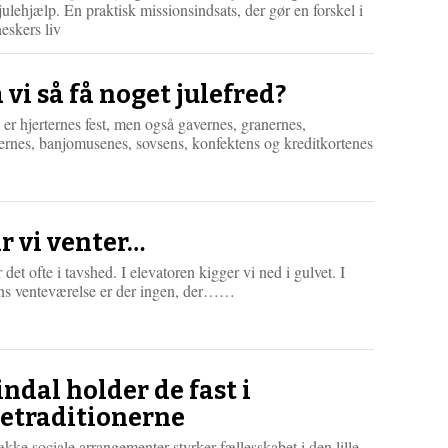
ulehjælp. En praktisk missionsindsats, der gør en forskel i
eskers liv
 vi så få noget julefred?
 er hjerternes fest, men også gavernes, granernes,
ernes, banjomusenes, sovsens, konfektens og kreditkortenes
r vi venter…
r det ofte i tavshed. I elevatoren kigger vi ned i gulvet. I
L
ns venteværelse er der ingen, der……
æ
s
m
e
r
Sindal holder de fast i
e
letraditionerne
kke sociale arrangementer styrker fællesskabet i den lille