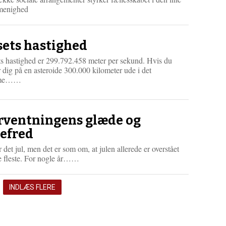
menighed
sets hastighed
ts hastighed er 299.792.458 meter per sekund. Hvis du
er dig på en asteroide 300.000 kilometer ude i det
L
me……
æ
s
m
e
rventningens glæde og
r
lefred
e
 det jul, men det er som om, at julen allerede er overstået
L
de fleste. For nogle år……
æ
s
m
INDLÆS FLERE
e
r
e