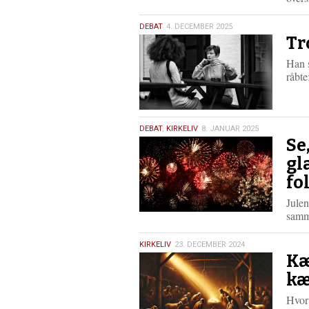
4.
DEBAT
4. DECEMBER 2025
Tr
december
2025
Han 
råbt
8.
DEBAT
,
KIRKELIV
8. JANUAR 2025
Se
januar
2025
gl
fo
Julen
samm
23.
KIRKELIV
23. DECEMBER 2024
Kæ
december
2024
kæ
Hvor 