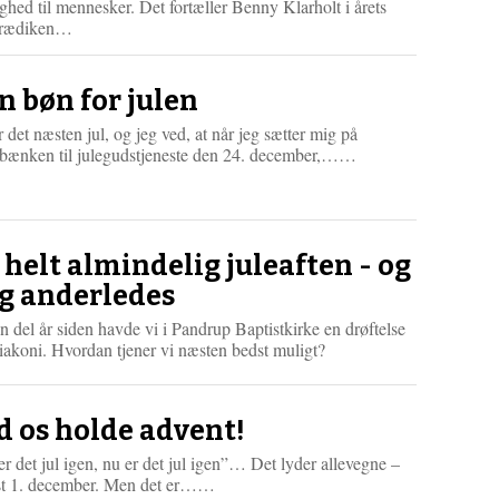
ghed til mennesker. Det fortæller Benny Klarholt i årets
L
prædiken…
æ
s
m
n bøn for julen
e
r
 det næsten jul, og jeg ved, at når jeg sætter mig på
e
L
ebænken til julegudstjeneste den 24. december,……
æ
s
m
e
r
 helt almindelig juleaften - og
e
g anderledes
n del år siden havde vi i Pandrup Baptistkirke en drøftelse
akoni. Hvordan tjener vi næsten bedst muligt?
d os holde advent!
r det jul igen, nu er det jul igen”… Det lyder allevegne –
L
st 1. december. Men det er……