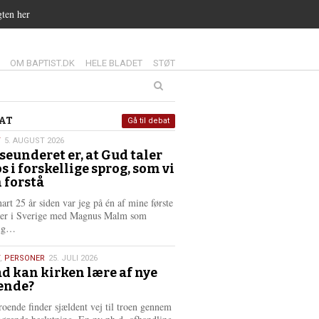
gten her
14.0:
15.0:
16.0:
OM BAPTIST.DK
HELE BLADET
STØT
at
AT
Gå til debat
T
5. AUGUST 2026
seunderet er, at Gud taler
st
os i forskellige sprog, som vi
6
 forstå
nart 25 år siden var jeg på én af mine første
ter i Sverige med Magnus Malm som
L
lig…
æ
s
,
PERSONER
25. JULI 2026
m
d kan kirken lære af nye
e
ende?
6
r
e
roende finder sjældent vej til troen gennem