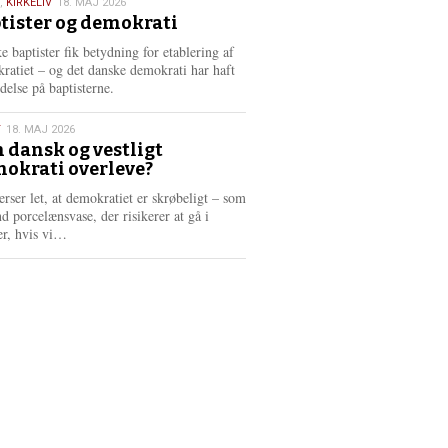
,
KIRKELIV
18. MAJ 2026
tister og demokrati
6
e baptister fik betydning for etablering af
ratiet – og det danske demokrati har haft
delse på baptisterne.
T
18. MAJ 2026
 dansk og vestligt
okrati overleve?
6
erser let, at demokratiet er skrøbeligt – som
d porcelænsvase, der risikerer at gå i
L
er, hvis vi…
æ
s
m
e
r
e