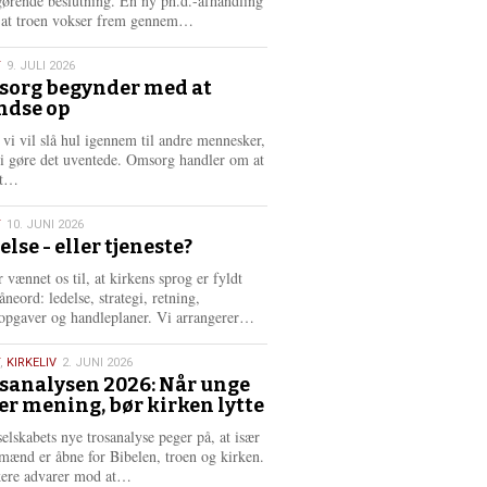
gørende beslutning. En ny ph.d.-afhandling
L
, at troen vokser frem gennem…
æ
s
T
9. JULI 2026
m
org begynder med at
e
ndse op
6
r
e
 vi vil slå hul igennem til andre mennesker,
vi gøre det uventede. Omsorg handler om at
L
dt…
æ
s
T
10. JUNI 2026
m
else - eller tjeneste?
e
6
r
 vænnet os til, at kirkens sprog er fyldt
e
neord: ledelse, strategi, retning,
L
opgaver og handleplaner. Vi arrangerer…
æ
s
,
KIRKELIV
2. JUNI 2026
m
sanalysen 2026: Når unge
e
er mening, bør kirken lytte
6
r
e
selskabets nye trosanalyse peger på, at især
mænd er åbne for Bibelen, troen og kirken.
L
kere advarer mod at…