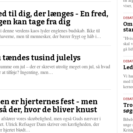
én af
viser
ed til dig, der længes - En fred,
9.
DEBA
gen kan tage fra dig
Oms
juli
sta
i denne verdens kaos lyder englenes budskab. Ikke til
202
L
haverne, men til mennesker, der bærer frygt og håb i…
”Hvis
æ
skal 
s
gå li
m
 tændes tusind julelys
e
10.
DEBA
r
umme om jul – der er skrevet utrolig meget om jul, så hvad
Led
juni
e
L
r at tilføje? Ingenting, men…
202
Vi har
æ
med lå
s
kerne
m
e
2.
r
DEBAT
len er hjerternes fest - men
Tro
e
juni
så der, hvor de bliver knust
søg
202
 afslører vores skrøbelighed, men også Guds nærvær i
Bibel
et. Ulrick Refsager Dam skriver om kærligheden, der
unge 
L
r hjertet blødt…
Kriti