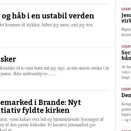
æ
s
18.
DEBA
m
l og håb i en ustabil verden
Jes
maj
e
vir
202
r
et kommer til stykket, håber jeg mere, end jeg tror.
Bapti
e
demok
18.
DEBA
Soc
maj
sker
bån
202
At ha
orælder til to små børn må jeg sige, at mit største ønske i år
være 
L
n pause. Ikke nødvendigvis……
langt 
æ
s
m
18.
DEBAT
e
Dem
maj
r
lemarked i Brande: Nyt
202
Kongr
e
itiativ fyldte kirken
genne
bapti
ræer, varm kakao over bål og hjemmelavede lysestager af
– og t
n til den gamle kirkedør. Et kreativt julemarked gav
L
skud til…