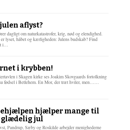
æ
s
m
e
r
 julen aflyst?
e
rer dagligt om naturkatastrofer, krig, nød og elendighed.
er lyset, håbet og kærligheden: Julens budskab? Find
L
et i…
æ
s
m
e
rnet i krybben!
r
tertavlen i Skagen kirke ses Joakim Skovgaards fortolkning
e
L
esu fødsel i Betlehem. En Mor, der træt hviler, men……
æ
s
m
e
r
lehjælpen hjælper mange til
e
 glædelig jul
ovst, Pandrup, Sæby og Roskilde arbejder menighederne