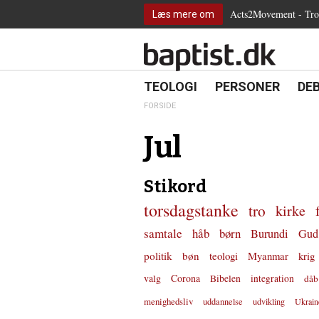
2.0:
Spring
Vend
Gå
Teologi
Acts2Movement - Tro i
Læs mere om
3.0:
menu
tilbage
til
Personer
4.0:
over
til
vores
Debat
5.0:
og
forsiden
guide
Kirkeliv
6.0:
gå
for
Internationalt
til
tilgængelighed
18.0:
19.0:
20.
8.0:
TEOLOGI
PERSONER
DE
Teologi
indhold
9.0:
Personer
FORSIDE
10.0:
Debat
11.0:
Kirkeliv
Jul
12.0:
Internationalt
Stikord
torsdagstanke
tro
kirke
samtale
håb
børn
Burundi
Gud
politik
bøn
teologi
Myanmar
krig
valg
Corona
Bibelen
integration
dåb
menighedsliv
uddannelse
udvikling
Ukrain