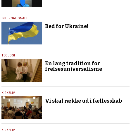
24.
INTERNATIONALT
februar
Bed for Ukraine!
2022
28.
TEOLOGI
januar
En lang tradition for
2022
frelsesuniversalisme
17.
KIRKELIV
november
Vi skal række ud i fællesskab
2021
25.
KIRKELIV