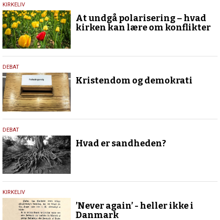
18.
KIRKELIV
maj
At undgå polarisering – hvad
2026
kirken kan lære om konflikter
18.
DEBAT
maj
Kristendom og demokrati
2026
23.
DEBAT
april
Hvad er sandheden?
2026
29.
KIRKELIV
december
’Never again’ - heller ikke i
2025
Danmark