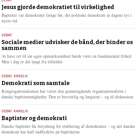
18.
DEBAT
m
maj
Jesus gjorde demokratiet til virkelighed
e
2026
r
Baptister var demokrater længe før, det politiske demokrati så dagens lys i
e
nyere tid.
18.
DEBAT
maj
Sociale medier udvisker de bånd, der binder os
sammen
2026
At have ret til sin egen opmærksomhed burde være en fundamental frihed.
Men i dag er det langt fra tilfældet.
18.
DEBAT
,
KIRKELIV
maj
Demokrati som samtale
2026
Kongregationalismen har været den gennemgående organisationsform i
danske baptistmenigheder. Den er besværlig og langsom – og til diskussion.
18.
DEBAT
,
KIRKELIV
maj
Baptister og demokrati
2026
Danske baptister fik betydning for etablering af demokratiet – og det danske
demokrati har haft indflydelse på baptisterne.