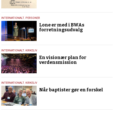
28.
INTERNATIONALT
,
PERSONER
juli
Lone er med i BWAs
2025
forretningsudvalg
26.
INTERNATIONALT
,
KIRKELIV
juli
En visionær plan for
2025
verdensmission
6.
INTERNATIONALT
,
KIRKELIV
marts
Når baptister gør en forskel
2024