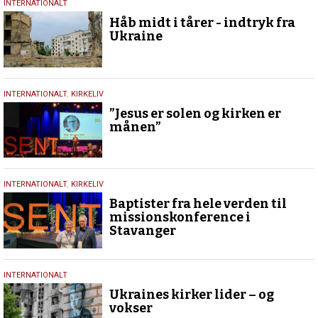
16.
INTERNATIONALT
oktober
Håb midt i tårer - indtryk fra
2023
Ukraine
12.
INTERNATIONALT
,
KIRKELIV
juli
”Jesus er solen og kirken er
2023
månen”
12.
INTERNATIONALT
,
KIRKELIV
juli
Baptister fra hele verden til
2023
missionskonference i
Stavanger
8.
INTERNATIONALT
juli
Ukraines kirker lider – og
2023
vokser