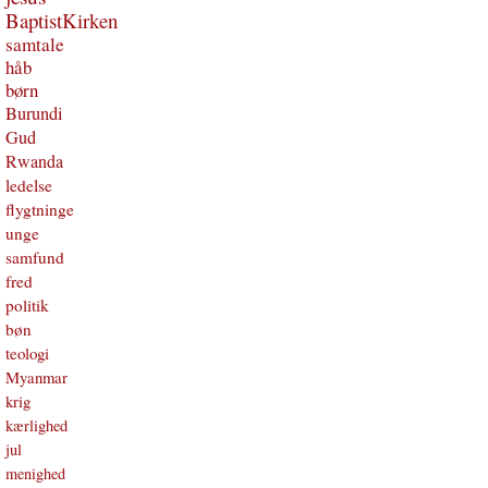
BaptistKirken
samtale
håb
børn
Burundi
Gud
Rwanda
ledelse
flygtninge
unge
samfund
fred
politik
bøn
teologi
Myanmar
krig
kærlighed
jul
menighed