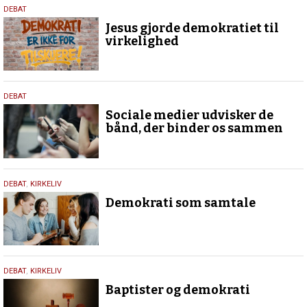
18.
DEBAT
maj
Jesus gjorde demokratiet til
2026
virkelighed
18.
DEBAT
maj
Sociale medier udvisker de
2026
bånd, der binder os sammen
18.
DEBAT
,
KIRKELIV
maj
Demokrati som samtale
2026
18.
DEBAT
,
KIRKELIV
maj
Baptister og demokrati
2026