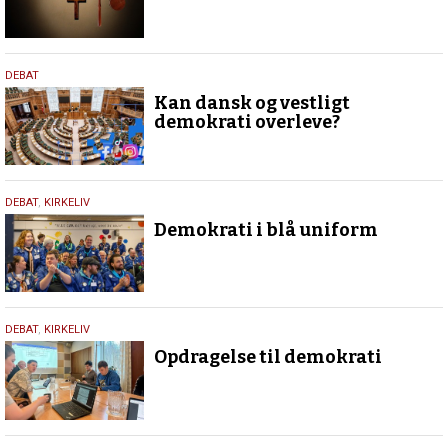
18.
DEBAT
maj
Kan dansk og vestligt
2026
demokrati overleve?
18.
DEBAT
,
KIRKELIV
maj
Demokrati i blå uniform
2026
18.
DEBAT
,
KIRKELIV
maj
Opdragelse til demokrati
2026