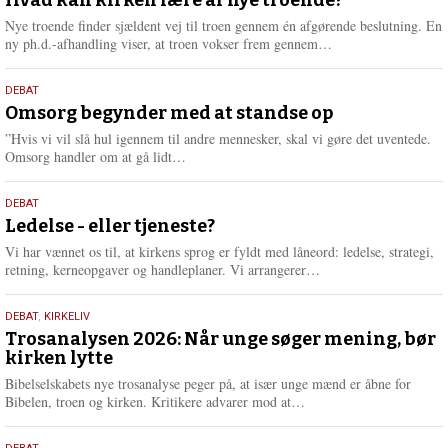
juli
Hvad kan kirken lære af nye troende?
e
2026
r
Nye troende finder sjældent vej til troen gennem én afgørende beslutning. En
e
L
ny ph.d.-afhandling viser, at troen vokser frem gennem…
æ
s
9.
DEBAT
m
juli
Omsorg begynder med at standse op
e
2026
r
”Hvis vi vil slå hul igennem til andre mennesker, skal vi gøre det uventede.
e
L
Omsorg handler om at gå lidt…
æ
s
10.
DEBAT
m
juni
Ledelse - eller tjeneste?
e
2026
r
Vi har vænnet os til, at kirkens sprog er fyldt med låneord: ledelse, strategi,
e
L
retning, kerneopgaver og handleplaner. Vi arrangerer…
æ
s
2.
DEBAT
,
KIRKELIV
m
juni
Trosanalysen 2026: Når unge søger mening, bør
e
kirken lytte
2026
r
e
Bibelselskabets nye trosanalyse peger på, at især unge mænd er åbne for
L
Bibelen, troen og kirken. Kritikere advarer mod at…
æ
s