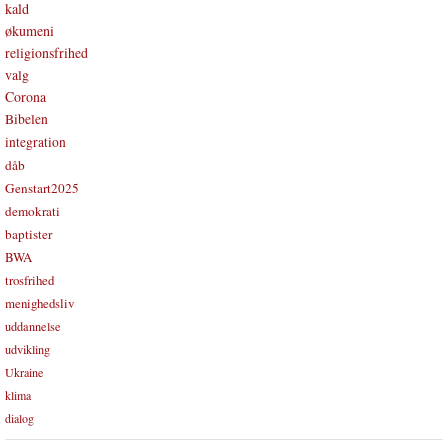
kald
økumeni
religionsfrihed
valg
Corona
Bibelen
integration
dåb
Genstart2025
demokrati
baptister
BWA
trosfrihed
menighedsliv
uddannelse
udvikling
Ukraine
klima
dialog