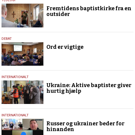
30.
TEOLOGI
marts
Fremtidens baptistkirke fra en
2022
outsider
30.
DEBAT
marts
Ord er vigtige
2022
23.
INTERNATIONALT
marts
Ukraine: Aktive baptister giver
2022
hurtig hjælp
9.
INTERNATIONALT
marts
Russer og ukrainer beder for
2022
hinanden