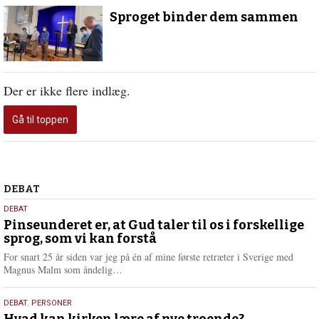
august
Sproget binder dem sammen
2021
Der er ikke flere indlæg.
Gå til toppen
Debat
DEBAT
5.
DEBAT
august
Pinseunderet er, at Gud taler til os i forskellige
sprog, som vi kan forstå
2026
For snart 25 år siden var jeg på én af mine første retræter i Sverige med
L
Magnus Malm som åndelig…
æ
s
25.
DEBAT
,
PERSONER
m