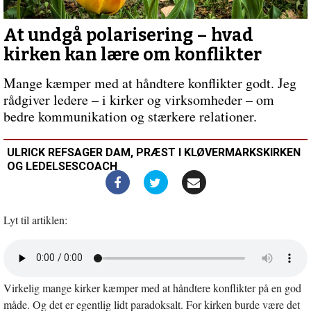
demokrati
At undgå polarisering – hvad
kirken kan lære om konflikter
Mange kæmper med at håndtere konflikter godt. Jeg
rådgiver ledere – i kirker og virksomheder – om
bedre kommunikation og stærkere relationer.
ULRICK REFSAGER DAM, PRÆST I KLØVERMARKSKIRKEN
OG LEDELSESCOACH
Lyt til artiklen:
Åbn
lyd
i
Virkelig mange kirker kæmper med at håndtere konflikter på en god
nyt
vindue
måde. Og det er egentlig lidt paradoksalt. For kirken burde være det