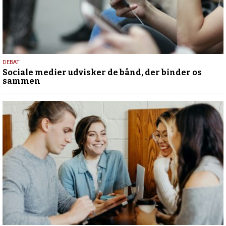
18.
DEBAT
Sociale medier udvisker de bånd, der binder os
maj
sammen
2026