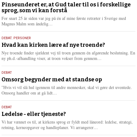
august
Pinseunderet er, at Gud taler til os i forskellige
sprog, som vi kan forstå
2026
For snart 25 år siden var jeg på én af mine første retræter i Sverige med
L
Magnus Malm som åndelig…
æ
s
25.
DEBAT
,
PERSONER
m
juli
Hvad kan kirken lære af nye troende?
e
2026
r
Nye troende finder sjældent vej til troen gennem én afgørende beslutning. En
e
L
ny ph.d.-afhandling viser, at troen vokser frem gennem…
æ
s
9.
DEBAT
m
juli
Omsorg begynder med at standse op
e
2026
r
”Hvis vi vil slå hul igennem til andre mennesker, skal vi gøre det uventede.
e
L
Omsorg handler om at gå lidt…
æ
s
10.
DEBAT
m
juni
Ledelse - eller tjeneste?
e
2026
r
Vi har vænnet os til, at kirkens sprog er fyldt med låneord: ledelse, strategi,
e
L
retning, kerneopgaver og handleplaner. Vi arrangerer…
æ