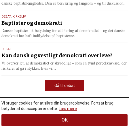
danske baptistmenigheder. Den er besværlig og langsom – og til diskussion.
18.
DEBAT
,
KIRKELIV
maj
Baptister og demokrati
2026
Danske baptister fik betydning for etablering af demokratiet – og det danske
demokrati har haft indflydelse på baptisterne.
18.
DEBAT
maj
Kan dansk og vestligt demokrati overleve?
2026
Vi overser let, at demokratiet er skrøbeligt – som en tynd porcelænsvase, der
L
risikerer at gå i stykker, hvis vi…
æ
s
m
Gå til debat
e
r
e
Vi bruger cookies for at sikre din brugeroplevelse. Fortsat brug
betyder at du accepterer dette.
Læs mere
OK