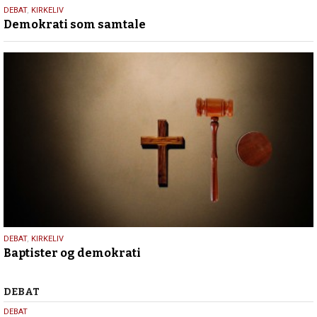
18.
DEBAT
,
KIRKELIV
Demokrati som samtale
maj
2026
18.
DEBAT
,
KIRKELIV
Baptister og demokrati
maj
2026
Debat
DEBAT
5.
DEBAT