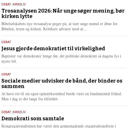
s
2.
DEBAT
,
KIRKELIV
m
juni
Trosanalysen 2026: Når unge søger mening, bør
e
kirken lytte
2026
r
e
Bibelselskabets nye trosanalyse peger på, at især unge mænd er åbne for
L
Bibelen, troen og kirken. Kritikere advarer mod at…
æ
s
18.
DEBAT
m
maj
Jesus gjorde demokratiet til virkelighed
e
2026
r
Baptister var demokrater længe før, det politiske demokrati så dagens lys i
e
nyere tid.
18.
DEBAT
maj
Sociale medier udvisker de bånd, der binder os
sammen
2026
At have ret til sin egen opmærksomhed burde være en fundamental frihed.
Men i dag er det langt fra tilfældet.
18.
DEBAT
,
KIRKELIV
maj
Demokrati som samtale
2026
Kongregationalismen har været den gennemgående organisationsform i