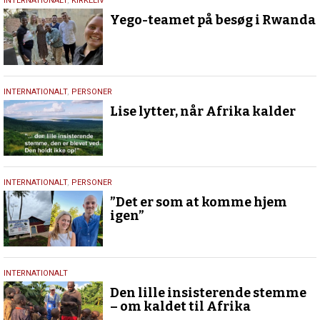
25.
INTERNATIONALT
,
KIRKELIV
februar
Yego-teamet på besøg i Rwanda
2023
29.
INTERNATIONALT
,
PERSONER
januar
Lise lytter, når Afrika kalder
2023
8.
INTERNATIONALT
,
PERSONER
januar
”Det er som at komme hjem
2023
igen”
26.
INTERNATIONALT
september
Den lille insisterende stemme
2022
– om kaldet til Afrika