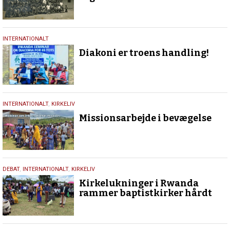
26.
INTERNATIONALT
september
Diakoni er troens handling!
2025
27.
INTERNATIONALT
,
KIRKELIV
april
Missionsarbejde i bevægelse
2025
2.
DEBAT
,
INTERNATIONALT
,
KIRKELIV
april
Kirkelukninger i Rwanda
2025
rammer baptistkirker hårdt