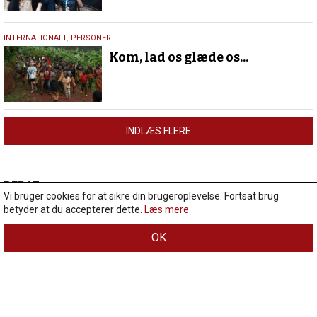
23.
INTERNATIONALT
,
PERSONER
januar
Kom, lad os glæde os...
2018
INDLÆS FLERE
Debat
DEBAT
Vi bruger cookies for at sikre din brugeroplevelse. Fortsat brug
5.
DEBAT
betyder at du accepterer dette.
Læs mere
august
Pinseunderet er, at Gud taler til os i forskellige
sprog, som vi kan forstå
2026
OK
For snart 25 år siden var jeg på én af mine første retræter i Sverige med
L
Magnus Malm som åndelig…
æ
s
25.
DEBAT
,
PERSONER
m
juli
Hvad kan kirken lære af nye troende?
e