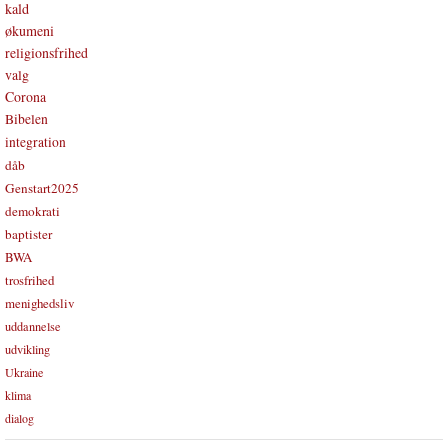
kald
økumeni
religionsfrihed
valg
Corona
Bibelen
integration
dåb
Genstart2025
demokrati
baptister
BWA
trosfrihed
menighedsliv
uddannelse
udvikling
Ukraine
klima
dialog