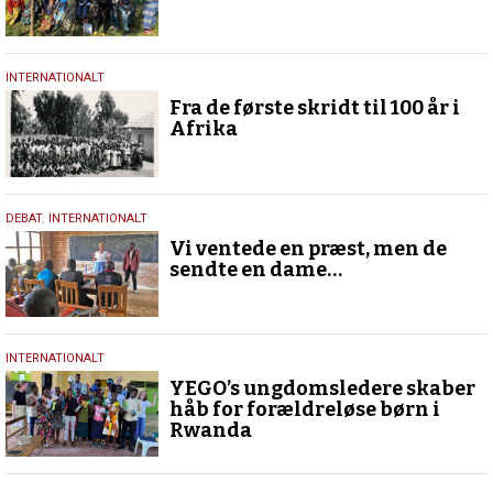
7.
INTERNATIONALT
maj
Fra de første skridt til 100 år i
2024
Afrika
28.
DEBAT
,
INTERNATIONALT
april
Vi ventede en præst, men de
2024
sendte en dame…
14.
INTERNATIONALT
april
YEGO’s ungdomsledere skaber
2024
håb for forældreløse børn i
Rwanda