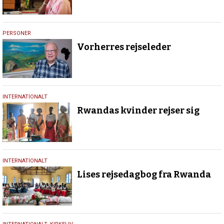
6.
PERSONER
maj
Vorherres rejseleder
2023
18.
INTERNATIONALT
marts
Rwandas kvinder rejser sig
2023
5.
INTERNATIONALT
marts
Lises rejsedagbog fra Rwanda
2023