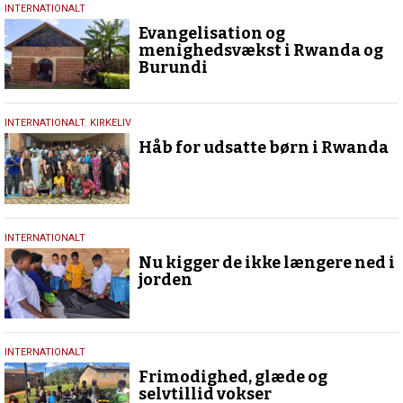
16.
INTERNATIONALT
december
Evangelisation og
2024
menighedsvækst i Rwanda og
Burundi
16.
INTERNATIONALT
,
KIRKELIV
juni
Håb for udsatte børn i Rwanda
2024
9.
INTERNATIONALT
maj
Nu kigger de ikke længere ned i
2024
jorden
8.
INTERNATIONALT
maj
Frimodighed, glæde og
2024
selvtillid vokser