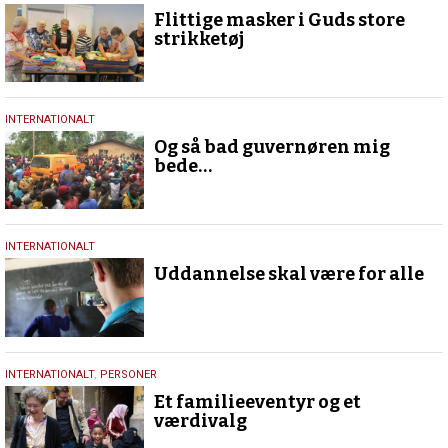
november
Flittige masker i Guds store
2018
strikketøj
24.
INTERNATIONALT
oktober
Og så bad guvernøren mig
2018
bede…
18.
INTERNATIONALT
september
Uddannelse skal være for alle
2018
18.
INTERNATIONALT
,
PERSONER
juni
Et familieeventyr og et
2018
værdivalg