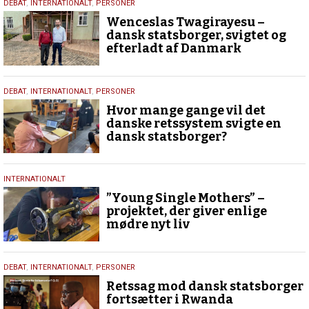
30.
DEBAT
,
INTERNATIONALT
,
PERSONER
marts
Wenceslas Twagirayesu –
2024
dansk statsborger, svigtet og
efterladt af Danmark
21.
DEBAT
,
INTERNATIONALT
,
PERSONER
februar
Hvor mange gange vil det
2024
danske retssystem svigte en
dansk statsborger?
2.
INTERNATIONALT
december
”Young Single Mothers” –
2023
projektet, der giver enlige
mødre nyt liv
10.
DEBAT
,
INTERNATIONALT
,
PERSONER
juni
Retssag mod dansk statsborger
2023
fortsætter i Rwanda