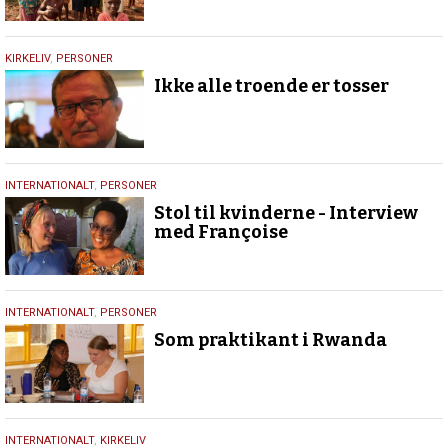
22.
KIRKELIV
,
PERSONER
juli
Ikke alle troende er tosser
2019
8.
INTERNATIONALT
,
PERSONER
marts
Stol til kvinderne - Interview
2019
med Françoise
20.
INTERNATIONALT
,
PERSONER
februar
Som praktikant i Rwanda
2019
21.
INTERNATIONALT
,
KIRKELIV