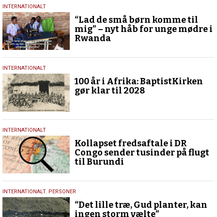
19.
INTERNATIONALT
marts
“Lad de små børn komme til
2026
mig” – nyt håb for unge mødre i
Rwanda
20.
INTERNATIONALT
januar
100 år i Afrika: BaptistKirken
2026
gør klar til 2028
15.
INTERNATIONALT
december
Kollapset fredsaftale i DR
2025
Congo sender tusinder på flugt
til Burundi
29.
INTERNATIONALT
,
PERSONER
november
“Det lille træ, Gud planter, kan
2025
ingen storm vælte”