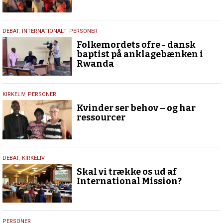
20.
DEBAT
,
INTERNATIONALT
,
PERSONER
april
Folkemordets ofre - dansk
2022
baptist på anklagebænken i
Rwanda
10.
KIRKELIV
,
PERSONER
august
Kvinder ser behov – og har
2021
ressourcer
2.
DEBAT
,
KIRKELIV
juni
Skal vi trække os ud af
2021
International Mission?
12.
PERSONER