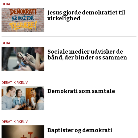
18.
DEBAT
maj
Jesus gjorde demokratiet til
2026
virkelighed
18.
DEBAT
maj
Sociale medier udvisker de
2026
bånd, der binder os sammen
18.
DEBAT
,
KIRKELIV
maj
Demokrati som samtale
2026
18.
DEBAT
,
KIRKELIV
maj
Baptister og demokrati
2026