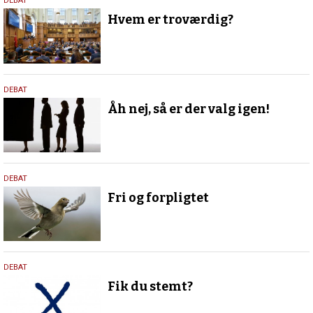
20.
DEBAT
oktober
Hvem er troværdig?
2022
6.
DEBAT
oktober
Åh nej, så er der valg igen!
2022
26.
DEBAT
september
Fri og forpligtet
2022
18.
DEBAT
november
Fik du stemt?
2021