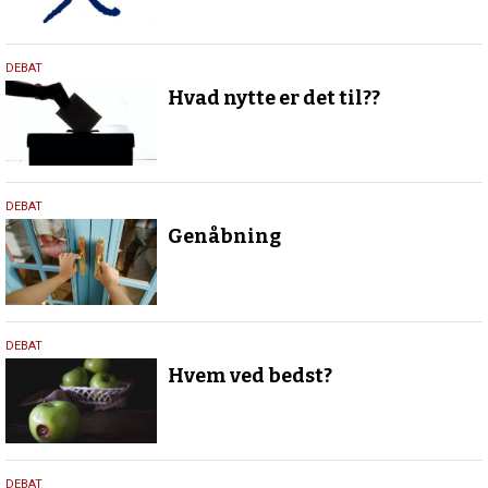
11.
DEBAT
november
Hvad nytte er det til??
2021
17.
DEBAT
juni
Genåbning
2021
13.
DEBAT
maj
Hvem ved bedst?
2021
16.
DEBAT