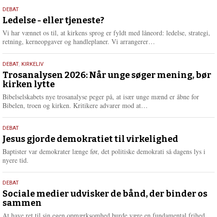
s
10.
DEBAT
m
juni
Ledelse - eller tjeneste?
e
2026
r
Vi har vænnet os til, at kirkens sprog er fyldt med låneord: ledelse, strategi,
e
L
retning, kerneopgaver og handleplaner. Vi arrangerer…
æ
s
2.
DEBAT
,
KIRKELIV
m
juni
Trosanalysen 2026: Når unge søger mening, bør
e
kirken lytte
2026
r
e
Bibelselskabets nye trosanalyse peger på, at især unge mænd er åbne for
L
Bibelen, troen og kirken. Kritikere advarer mod at…
æ
s
18.
DEBAT
m
maj
Jesus gjorde demokratiet til virkelighed
e
2026
r
Baptister var demokrater længe før, det politiske demokrati så dagens lys i
e
nyere tid.
18.
DEBAT
maj
Sociale medier udvisker de bånd, der binder os
sammen
2026
At have ret til sin egen opmærksomhed burde være en fundamental frihed.