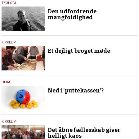
28.
TEOLOGI
januar
Den udfordrende
2022
mangfoldighed
9.
KIRKELIV
marts
Et dejligt broget møde
2020
5.
DEBAT
december
Ned i 'puttekassen'?
2019
15.
KIRKELIV
oktober
Det åbne fællesskab giver
2019
helligt kaos