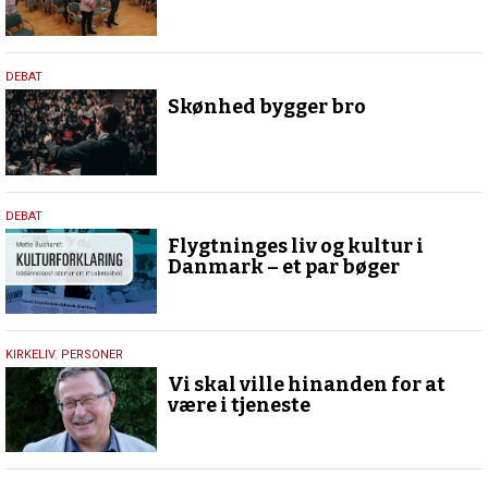
11.
DEBAT
april
Skønhed bygger bro
2019
5.
DEBAT
december
Flygtninges liv og kultur i
2017
Danmark – et par bøger
29.
KIRKELIV
,
PERSONER
september
Vi skal ville hinanden for at
2017
være i tjeneste