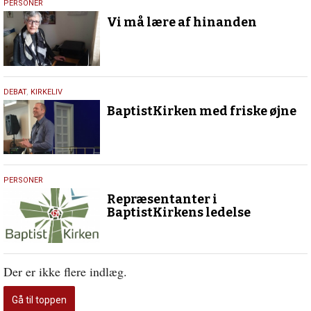
24.
PERSONER
maj
Vi må lære af hinanden
2016
20.
DEBAT
,
KIRKELIV
april
BaptistKirken med friske øjne
2016
17.
PERSONER
marts
Repræsentanter i
2016
BaptistKirkens ledelse
Der er ikke flere indlæg.
Gå til toppen