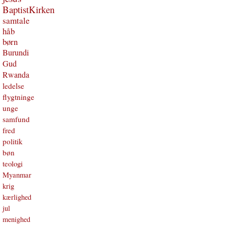
BaptistKirken
samtale
håb
børn
Burundi
Gud
Rwanda
ledelse
flygtninge
unge
samfund
fred
politik
bøn
teologi
Myanmar
krig
kærlighed
jul
menighed