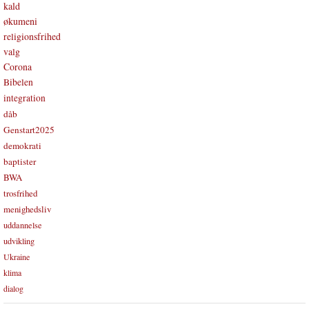
kald
økumeni
religionsfrihed
valg
Corona
Bibelen
integration
dåb
Genstart2025
demokrati
baptister
BWA
trosfrihed
menighedsliv
uddannelse
udvikling
Ukraine
klima
dialog