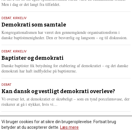
Men i dag er det langt fra tilfældet.
18.
DEBAT
,
KIRKELIV
maj
Demokrati som samtale
2026
Kongregationalismen har været den gennemgående organisationsform i
danske baptistmenigheder. Den er besværlig og langsom – og til diskussion.
18.
DEBAT
,
KIRKELIV
maj
Baptister og demokrati
2026
Danske baptister fik betydning for etablering af demokratiet – og det danske
demokrati har haft indflydelse på baptisterne.
18.
DEBAT
maj
Kan dansk og vestligt demokrati overleve?
2026
Vi overser let, at demokratiet er skrøbeligt – som en tynd porcelænsvase, der
L
risikerer at gå i stykker, hvis vi…
æ
s
m
Vi bruger cookies for at sikre din brugeroplevelse. Fortsat brug
Gå til debat
e
betyder at du accepterer dette.
Læs mere
r