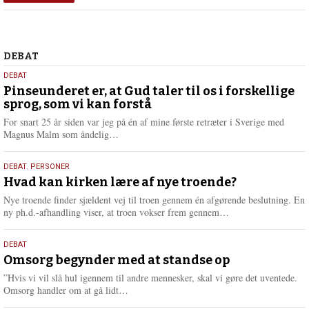
Debat
DEBAT
5.
DEBAT
august
Pinseunderet er, at Gud taler til os i forskellige
sprog, som vi kan forstå
2026
For snart 25 år siden var jeg på én af mine første retræter i Sverige med
L
Magnus Malm som åndelig…
æ
s
25.
DEBAT
,
PERSONER
m
juli
Hvad kan kirken lære af nye troende?
e
2026
r
Nye troende finder sjældent vej til troen gennem én afgørende beslutning. En
e
L
ny ph.d.-afhandling viser, at troen vokser frem gennem…
æ
s
9.
DEBAT
m
juli
Omsorg begynder med at standse op
e
2026
r
”Hvis vi vil slå hul igennem til andre mennesker, skal vi gøre det uventede.
e
L
Omsorg handler om at gå lidt…
æ