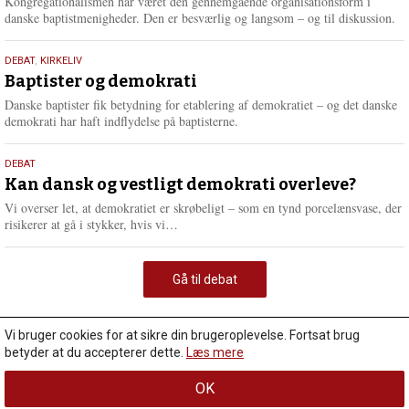
Kongregationalismen har været den gennemgående organisationsform i
danske baptistmenigheder. Den er besværlig og langsom – og til diskussion.
18.
DEBAT
,
KIRKELIV
maj
Baptister og demokrati
2026
Danske baptister fik betydning for etablering af demokratiet – og det danske
demokrati har haft indflydelse på baptisterne.
18.
DEBAT
maj
Kan dansk og vestligt demokrati overleve?
2026
Vi overser let, at demokratiet er skrøbeligt – som en tynd porcelænsvase, der
L
risikerer at gå i stykker, hvis vi…
æ
s
m
Gå til debat
e
r
e
Vi bruger cookies for at sikre din brugeroplevelse. Fortsat brug
betyder at du accepterer dette.
Læs mere
OK