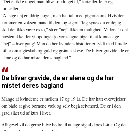
”Det er ikke noget man bliver opdraget til,” fortæller Jette og
fortsætter:
”At sige nej er aldrig noget, man har talt med pigerne om. Hvis der
kommer en voksen mand til dem og siger: ”Jeg synes du er dejlig,
skal det ikke være os to,” så er ”nej” ikke en mulighed. Vi forstår det
næsten ikke, for vi opdrager jo vores egne piger til at kunne sige
”nej” – hver gang! Men de her kvinders historier er fyldt med brudte
løfter om ægteskab og guld og grønne skove. De bliver gravide, de er
alene og de har mistet deres bagland.”
De bliver gravide, de er alene og de har
mistet deres bagland
Mange af kvinderne er mellem 17 og 19 år. De har haft overvejelser
om både at give børnene væk og selv begå selvmord. De er i den
grad slået ud af kurs i livet.
Alligevel vil de gerne blive bedre til at tage sig af deres børn. Og de