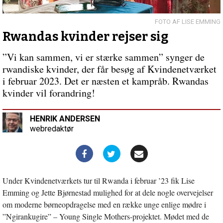
indlæg:
Bed
om
LISE EMMING
–
Rwandas kvinder rejser sig
alt!
”Vi kan sammen, vi er stærke sammen” synger de
rwandiske kvinder, der får besøg af Kvindenetværket
i februar 2023. Det er næsten et kampråb. Rwandas
kvinder vil forandring!
HENRIK ANDERSEN
webredaktør
Under Kvindenetværkets tur til Rwanda i februar ’23 fik Lise
Emming og Jette Bjørnestad mulighed for at dele nogle overvejelser
om moderne børneopdragelse med en række unge enlige mødre i
”Ngirankugire” – Young Single Mothers-projektet. Mødet med de