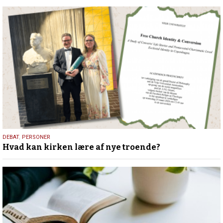
25.
DEBAT
,
PERSONER
Hvad kan kirken lære af nye troende?
juli
2026