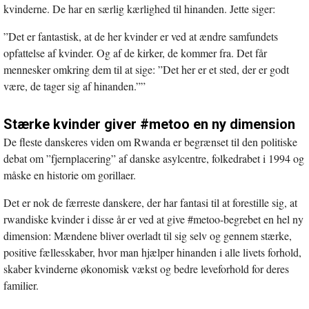
kvinderne. De har en særlig kærlighed til hinanden. Jette siger:
”Det er fantastisk, at de her kvinder er ved at ændre samfundets
opfattelse af kvinder. Og af de kirker, de kommer fra. Det får
mennesker omkring dem til at sige: ”Det her er et sted, der er godt
være, de tager sig af hinanden.””
Stærke kvinder giver #metoo en ny dimension
De fleste danskeres viden om Rwanda er begrænset til den politiske
debat om ”fjernplacering” af danske asylcentre, folkedrabet i 1994 og
måske en historie om gorillaer.
Det er nok de færreste danskere, der har fantasi til at forestille sig, at
rwandiske kvinder i disse år er ved at give #metoo-begrebet en hel ny
dimension: Mændene bliver overladt til sig selv og gennem stærke,
positive fællesskaber, hvor man hjælper hinanden i alle livets forhold,
skaber kvinderne økonomisk vækst og bedre leveforhold for deres
familier.