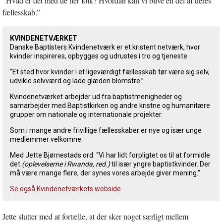
”Hvad er det med de her folk? Hvordan kan vi blive en del af deres
fællesskab.”
KVINDENETVÆRKET
Danske Baptisters Kvindenetværk er et kristent netværk, hvor
kvinder inspireres, opbygges og udrustes i tro og tjeneste.
“Et sted hvor kvinder i et ligeværdigt fællesskab tør være sig selv,
udvikle selvværd og lade glæden blomstre.”
Kvindenetværket arbejder ud fra baptistmenigheder og
samarbejder med Baptistkirken og andre kristne og humanitære
grupper om nationale og internationale projekter.
Som i mange andre frivillige fællesskaber er nye og især unge
medlemmer velkomne.
Med Jette Bjørnestads ord: “Vi har lidt forpligtet os til at formidle
det
(oplevelserne i Rwanda, red.)
til især yngre baptistkvinder. Der
må være mange flere, der synes vores arbejde giver mening.”
Se også Kvindenetværkets webside.
Jette slutter med at fortælle, at der sker noget særligt mellem