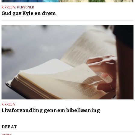
9.
KIRKELIV
,
PERSONER
Gud gav Kyle en drøm
juli
2026
9.
KIRKELIV
Livsforvandling gennem bibellæsning
juli
2026
Debat
DEBAT