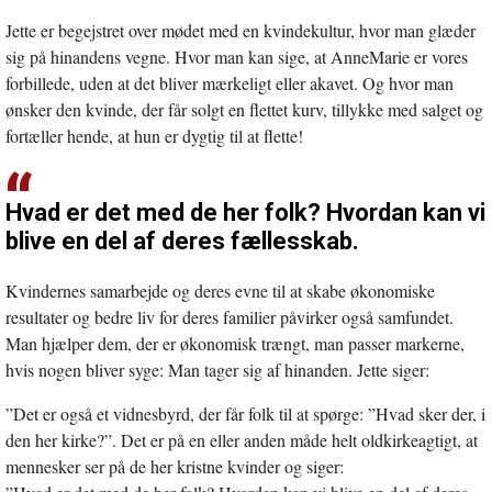
Jette er begejstret over mødet med en kvindekultur, hvor man glæder
sig på hinandens vegne. Hvor man kan sige, at AnneMarie er vores
forbillede, uden at det bliver mærkeligt eller akavet. Og hvor man
ønsker den kvinde, der får solgt en flettet kurv, tillykke med salget og
fortæller hende, at hun er dygtig til at flette!
Hvad er det med de her folk? Hvordan kan vi
blive en del af deres fællesskab.
Kvindernes samarbejde og deres evne til at skabe økonomiske
resultater og bedre liv for deres familier påvirker også samfundet.
Man hjælper dem, der er økonomisk trængt, man passer markerne,
hvis nogen bliver syge: Man tager sig af hinanden. Jette siger:
”Det er også et vidnesbyrd, der får folk til at spørge: ”Hvad sker der, i
den her kirke?”. Det er på en eller anden måde helt oldkirkeagtigt, at
mennesker ser på de her kristne kvinder og siger: