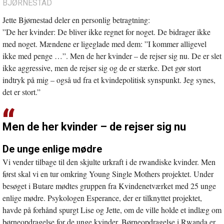
BJØRNESTAD
Jette Bjørnestad deler en personlig betragtning:
”De her kvinder: De bliver ikke regnet for noget. De bidrager ikke
med noget. Mændene er ligeglade med dem: ”I kommer alligevel
ikke med penge …”. Men de her kvinder – de rejser sig nu. De er slet
ikke aggressive, men de rejser sig og de er stærke. Det gør stort
indtryk på mig – også ud fra et kvindepolitisk synspunkt. Jeg synes,
det er stort.”
Men de her kvinder – de rejser sig nu
De unge enlige mødre
Vi vender tilbage til den skjulte urkraft i de rwandiske kvinder. Men
først skal vi en tur omkring Young Single Mothers projektet. Under
besøget i Butare mødtes gruppen fra Kvindenetværket med 25 unge
enlige mødre. Psykologen Esperance, der er tilknyttet projektet,
havde på forhånd spurgt Lise og Jette, om de ville holde et indlæg om
børneopdragelse for de unge kvinder. Børneopdragelse i Rwanda er