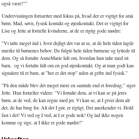
også være!””
Undervisningen fortsætter med fokus på, hvad der er vigtigt for små
børn: Mad, søvn, fysisk kontakt og øjenkontakt. Det er vigtigt for
Lise og Jette at fortælle kvinderne, at de er rigtig gode mødre:
”Vi talte meget ind i, hvor dejligt det var at se, at de hele tiden lagde
mærke til børnenes behov. De fulgte hele tiden børnene og lyttede til
dem. Og så fortalte AnneMarie lidt om, hvordan hun talte med sit
barn, og vi fortalte lidt om en god øjenkontakt. Og at man godt kan
signalere til et barn, at ”her er det stop” uden at gribe ind fysisk.”
”På den måde blev det meget mere en samtale end et foredrag,” siger
Jette. Hun fortæller videre: ”Vi fortalte dem, at vi kan se på jeres
børn, at de ved, de kan regne med jer. Vi kan se, at I giver dem alt
det, de har brug for. Alt det I gør, er rigtigt. Det anerkender vi. Hold
fast i det! Vi ved og I ved, at I er gode nok! Og lad ikke nogen
komme og sige, at I ikke er gode mødre!”