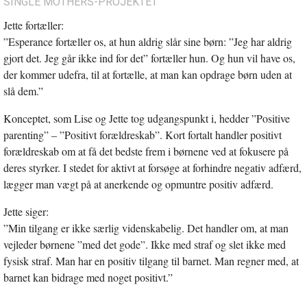
SINGLE MOTHERS-PROJEKTET
Jette fortæller:
”Esperance fortæller os, at hun aldrig slår sine børn: ”Jeg har aldrig
gjort det. Jeg går ikke ind for det” fortæller hun. Og hun vil have os,
der kommer udefra, til at fortælle, at man kan opdrage børn uden at
slå dem.”
Konceptet, som Lise og Jette tog udgangspunkt i, hedder ”Positive
parenting” – ”Positivt forældreskab”. Kort fortalt handler positivt
forældreskab om at få det bedste frem i børnene ved at fokusere på
deres styrker. I stedet for aktivt at forsøge at forhindre negativ adfærd,
lægger man vægt på at anerkende og opmuntre positiv adfærd.
Jette siger:
”Min tilgang er ikke særlig videnskabelig. Det handler om, at man
vejleder børnene ”med det gode”. Ikke med straf og slet ikke med
fysisk straf. Man har en positiv tilgang til barnet. Man regner med, at
barnet kan bidrage med noget positivt.”