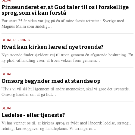
5.
DEBAT
august
Pinseunderet er, at Gud taler til os i forskellige
sprog, som vi kan forstå
2026
For snart 25 år siden var jeg på én af mine første retræter i Sverige med
L
Magnus Malm som åndelig…
æ
s
25.
DEBAT
,
PERSONER
m
juli
Hvad kan kirken lære af nye troende?
e
2026
r
Nye troende finder sjældent vej til troen gennem én afgørende beslutning. En
e
L
ny ph.d.-afhandling viser, at troen vokser frem gennem…
æ
s
9.
DEBAT
m
juli
Omsorg begynder med at standse op
e
2026
r
”Hvis vi vil slå hul igennem til andre mennesker, skal vi gøre det uventede.
e
L
Omsorg handler om at gå lidt…
æ
s
10.
DEBAT
m
juni
Ledelse - eller tjeneste?
e
2026
r
Vi har vænnet os til, at kirkens sprog er fyldt med låneord: ledelse, strategi,
e
L
retning, kerneopgaver og handleplaner. Vi arrangerer…
æ