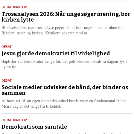
s
2.
DEBAT
,
KIRKELIV
m
juni
Trosanalysen 2026: Når unge søger mening, bør
e
kirken lytte
2026
r
e
Bibelselskabets nye trosanalyse peger på, at især unge mænd er åbne for
L
Bibelen, troen og kirken. Kritikere advarer mod at…
æ
s
18.
DEBAT
m
maj
Jesus gjorde demokratiet til virkelighed
e
2026
r
Baptister var demokrater længe før, det politiske demokrati så dagens lys i
e
nyere tid.
18.
DEBAT
maj
Sociale medier udvisker de bånd, der binder os
sammen
2026
At have ret til sin egen opmærksomhed burde være en fundamental frihed.
Men i dag er det langt fra tilfældet.
18.
DEBAT
,
KIRKELIV
maj
Demokrati som samtale
2026