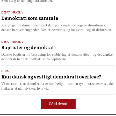
Men i dag er det langt fra tilfældet.
18.
DEBAT
,
KIRKELIV
maj
Demokrati som samtale
2026
Kongregationalismen har været den gennemgående organisationsform i
danske baptistmenigheder. Den er besværlig og langsom – og til diskussion.
18.
DEBAT
,
KIRKELIV
maj
Baptister og demokrati
2026
Danske baptister fik betydning for etablering af demokratiet – og det danske
demokrati har haft indflydelse på baptisterne.
18.
DEBAT
maj
Kan dansk og vestligt demokrati overleve?
2026
Vi overser let, at demokratiet er skrøbeligt – som en tynd porcelænsvase, der
L
risikerer at gå i stykker, hvis vi…
æ
s
m
Gå til debat
e
r
e