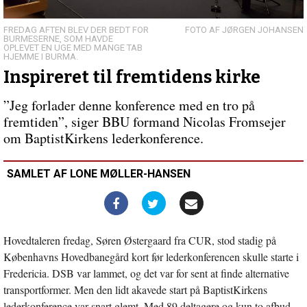
Meget
at
arbejde
FREDAG AFTEN BLEV DER BEDT FOR
JØRGEN JOHANSEN
BURMESERNE, SOM HAVDE
med
OPLEVET EN UGE MED MANGE TAB
HJEMME I BURMA.
Inspireret til fremtidens kirke
”Jeg forlader denne konference med en tro på
fremtiden”, siger BBU formand Nicolas Fromsejer
om BaptistKirkens lederkonference.
SAMLET AF LONE MØLLER-HANSEN
Hovedtaleren fredag, Søren Østergaard fra CUR, stod stadig på
Københavns Hovedbanegård kort før lederkonferencen skulle starte i
Fredericia. DSB var lammet, og det var for sent at finde alternative
transportformer. Men den lidt akavede start på BaptistKirkens
lederkonference var snart glemt. Med 89 deltagere og kun to afbud