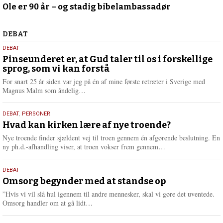
Ole er 90 år – og stadig bibelambassadør
juli
2026
Debat
DEBAT
5.
DEBAT
august
Pinseunderet er, at Gud taler til os i forskellige
sprog, som vi kan forstå
2026
For snart 25 år siden var jeg på én af mine første retræter i Sverige med
L
Magnus Malm som åndelig…
æ
s
25.
DEBAT
,
PERSONER
m
juli
Hvad kan kirken lære af nye troende?
e
2026
r
Nye troende finder sjældent vej til troen gennem én afgørende beslutning. En
e
L
ny ph.d.-afhandling viser, at troen vokser frem gennem…
æ
s
9.
DEBAT
m
juli
Omsorg begynder med at standse op
e
2026
r
”Hvis vi vil slå hul igennem til andre mennesker, skal vi gøre det uventede.
e
L
Omsorg handler om at gå lidt…
æ
s