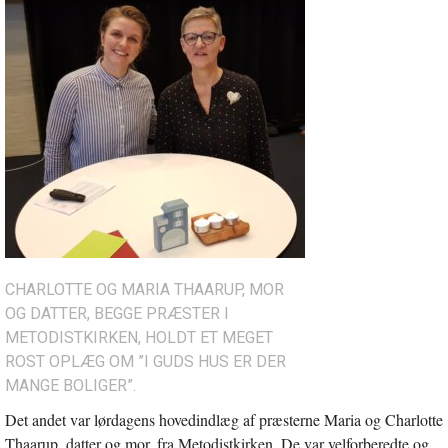
CHARLOTTE OG MARIA THAARUP, MOR
OG DATTER, BEGGE PRÆSTER I
METODISTKIRKEN, HOLDT ET MEGET
ROST OPLÆG OM ”I GUDS HUS ER DER
MANGE BOLIGER”.
Det andet var lørdagens hovedindlæg af præsterne Maria og Charlotte
Thaarup, datter og mor, fra Metodistkirken. De var velforberedte og