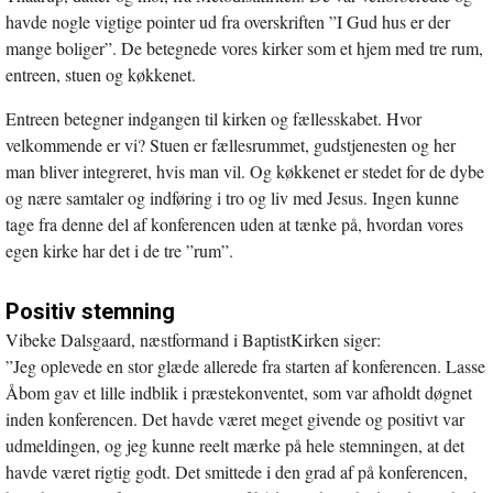
havde nogle vigtige pointer ud fra overskriften ”I Gud hus er der
mange boliger”. De betegnede vores kirker som et hjem med tre rum,
entreen, stuen og køkkenet.
Entreen betegner indgangen til kirken og fællesskabet. Hvor
velkommende er vi? Stuen er fællesrummet, gudstjenesten og her
man bliver integreret, hvis man vil. Og køkkenet er stedet for de dybe
og nære samtaler og indføring i tro og liv med Jesus. Ingen kunne
tage fra denne del af konferencen uden at tænke på, hvordan vores
egen kirke har det i de tre ”rum”.
Positiv stemning
Vibeke Dalsgaard, næstformand i BaptistKirken siger:
”Jeg oplevede en stor glæde allerede fra starten af konferencen. Lasse
Åbom gav et lille indblik i præstekonventet, som var afholdt døgnet
inden konferencen. Det havde været meget givende og positivt var
udmeldingen, og jeg kunne reelt mærke på hele stemningen, at det
havde været rigtig godt. Det smittede i den grad af på konferencen,