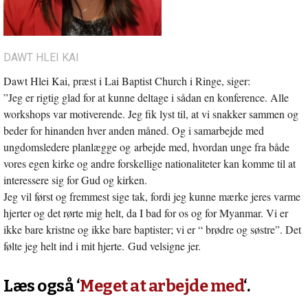
DAWT HLEI KAI
Dawt Hlei Kai, præst i Lai Baptist Church i Ringe, siger:
”Jeg er rigtig glad for at kunne deltage i sådan en konference. Alle
workshops var motiverende. Jeg fik lyst til, at vi snakker sammen og
beder for hinanden hver anden måned. Og i samarbejde med
ungdomsledere planlægge og arbejde med, hvordan unge fra både
vores egen kirke og andre forskellige nationaliteter kan komme til at
interessere sig for Gud og kirken.
Jeg vil først og fremmest sige tak, fordi jeg kunne mærke jeres varme
hjerter og det rørte mig helt, da I bad for os og for Myanmar. Vi er
ikke bare kristne og ikke bare baptister; vi er “ brødre og søstre”. Det
følte jeg helt ind i mit hjerte. Gud velsigne jer.
Læs også ‘
Meget at arbejde med
‘.