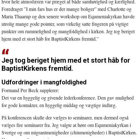
hvor hele atmosfæren var præget af både samhørighed og kærlighed.
Foredraget ”I min fars hus er der mange boliger” med Charlotte og
Maria Thaarup og den senere workshop om Equmeniakyrkan havde
utrolig mange gode pointer, som virkelig satte fingeren på vigtige
punkter om rummelighed og mangfoldighed i kirken. Jeg tog beriget
hjem med et stort håb for BaptistKirkens fremtid.”
Jeg tog beriget hjem med et stort håb for
BaptistKirkens fremtid.
Udfordringer i mangfoldighed
Formand Per Beck supplerer:
Det var en hyggelig og givende lederkonference. Den gav mulighed
for gode kontakter, en hyggelig middag og vægtige indlæg.
På konferencen skulle der vælges to seminarer, men dermed også
vælges fire seminarer fra. Jeg valgte at høre om Equmeniakyrkan i
Sverige og om migrantmenigheder (chinmenigheder) i BaptistKirken.