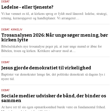
10.
DEBAT
m
juni
Ledelse - eller tjeneste?
e
2026
r
Vi har vænnet os til, at kirkens sprog er fyldt med låneord: ledelse, strategi,
e
L
retning, kerneopgaver og handleplaner. Vi arrangerer…
æ
s
2.
DEBAT
,
KIRKELIV
m
juni
Trosanalysen 2026: Når unge søger mening, bør
e
kirken lytte
2026
r
e
Bibelselskabets nye trosanalyse peger på, at især unge mænd er åbne for
L
Bibelen, troen og kirken. Kritikere advarer mod at…
æ
s
18.
DEBAT
m
maj
Jesus gjorde demokratiet til virkelighed
e
2026
r
Baptister var demokrater længe før, det politiske demokrati så dagens lys i
e
nyere tid.
18.
DEBAT
maj
Sociale medier udvisker de bånd, der binder os
sammen
2026
At have ret til sin egen opmærksomhed burde være en fundamental frihed.