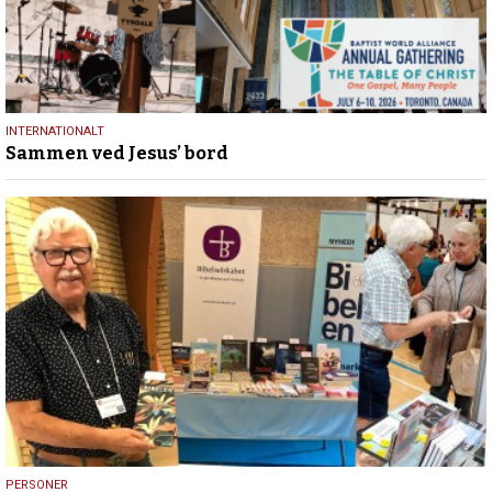
17.
INTERNATIONALT
Sammen ved Jesus’ bord
juli
2026
12.
PERSONER