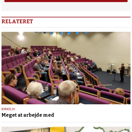
RELATERET
9.
KIRKELIV
Meget at arbejde med
februar
2022