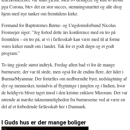
pga Corona, blev det en stor succes, stemningsmættet og alle drog
hjem med nye tanker om fremtidens kirke.
Formand for Baptisternes Børne- og Ungdomsforbund Nicolas
Fromsejer siger: ”Jeg forlod dette års konference med en tro på
fremtiden – en tro på, at vi i fællesskab kan være med til at forme
vores kirker rundt om i landet. Tak for et godt døgn og et godt
program.”
To ting gjorde størst indtryk. Fredag aften bad vi for de mange
burmesere, der var til stede, men også for de endnu flere, der lider i
Burma/Myanmar. Der fortælles om nedbrændte byer, nedslagtning af
dyr og mennesker, tusindvis af flygtninge i junglen og i Indien, hvor
de heldigvis bliver taget imod i den kristne enklave Mizoram. Det var
rørende at mærke taknemmeligheden fra burmeserne ved at være en
del af et forbedende fællesskab her i Danmark.
I Guds hus er der mange boliger