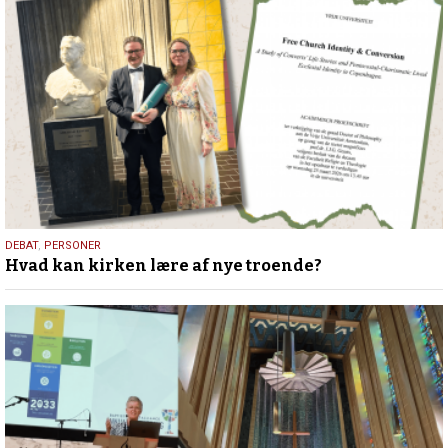
25.
DEBAT
,
PERSONER
Hvad kan kirken lære af nye troende?
juli
2026