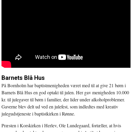
Barnets Blå Hus
På Bornholm har baptistmenigheden været med til at give 21 børn i
Barnets Blå Hus en god optakt til julen. Her gav menigheden 10.000
kr. til julegaver til børn i familier, der lider under alkoholproblemer.
Gaverne blev delt ud ved en julefest, som indledtes med kreativ
julegudstjeneste i baptistkirken i Rønne.
Præsten i Korskirken i Herlev, Ole Lundegaard, fortæller, at hvis