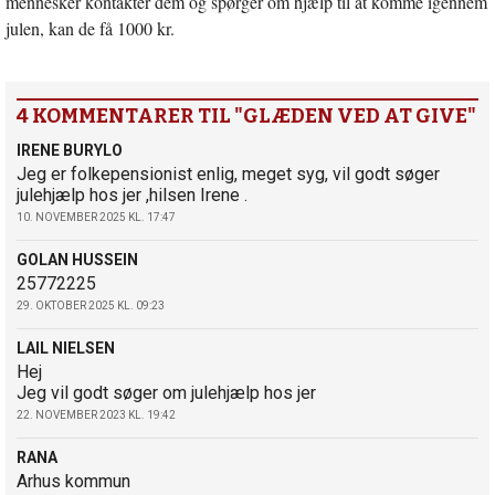
mennesker kontakter dem og spørger om hjælp til at komme igennem
julen, kan de få 1000 kr.
4 KOMMENTARER TIL "GLÆDEN VED AT GIVE"
IRENE BURYLO
Jeg er folkepensionist enlig, meget syg, vil godt søger
julehjælp hos jer ,hilsen Irene .
10. NOVEMBER 2025 KL. 17:47
GOLAN HUSSEIN
25772225
29. OKTOBER 2025 KL. 09:23
LAIL NIELSEN
Hej
Jeg vil godt søger om julehjælp hos jer
22. NOVEMBER 2023 KL. 19:42
RANA
Arhus kommun