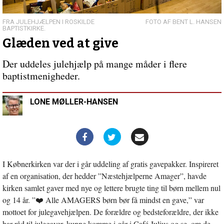
taler
du
med?
FRA JULEHJÆLPEN I ROSKILDE
BENT L. HANSEN
BAPTISTKIRKE.
Glæden ved at give
Der uddeles julehjælp på mange måder i flere
baptistmenigheder.
LONE MØLLER-HANSEN
I Købnerkirken var der i går uddeling af gratis gavepakker. Inspireret
af en organisation, der hedder ”Næstehjælperne Amager”, havde
kirken samlet gaver med nye og lettere brugte ting til børn mellem nul
og 14 år. ”❤️ Alle AMAGERS børn bør få mindst en gave,” var
mottoet for julegavehjælpen. De forældre og bedsteforældre, der ikke
har råd til julegaver, kunne komme i går i Café Julius og se, om de