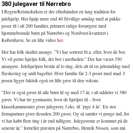
380 julegaver til Nørrebro
I Regen/Kristuskirken er der efterhånden en lang tradition for
julehjælp. Her hjalp mere end 40 frivillige søndag med at pakke
poser til i alt 200 familier, primært enlige forsørgere med
hjemmeboende børn på Nørrebro og Nordvest-kvarteret i
København. Se en lille video
her
.
Her har folk skullet ansøge. ”Vi har sorteret bl.a. efter, hvor de bor.
Vi vil gerne hjælpe folk, der bor i nærheden.” Der har været 350
ansøgere. Julehjælpen består af to ting, dels alt til en julemiddag med
flæskesteg og sødt bagefter. Hver familie får 2-3 poser med mad. I
posen ligger faktisk også en lille gave til den voksne.
”Der er også gaver til alle børn til og med 17 år, i alt uddeler vi 380
gaver. Vi har tre gymnasier, hvor de hjælper til – hvor
klassekammerater giver julegaver, f.eks. til ’pige 4 år’. En stor
firmapartner giver desuden 200 gaver. Og så samler vi penge ind, for
vi har købt flere ting i år end tidligere. Julegaverne er kommet på de
seneste år,” fortæller præsten på Nørrebro, Henrik Nissen, som må