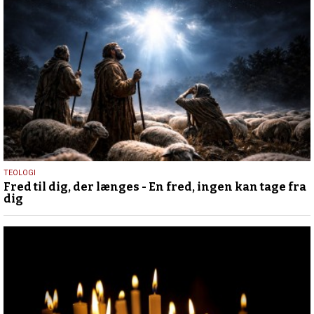
24.
TEOLOGI
Fred til dig, der længes - En fred, ingen kan tage fra
december
dig
2025