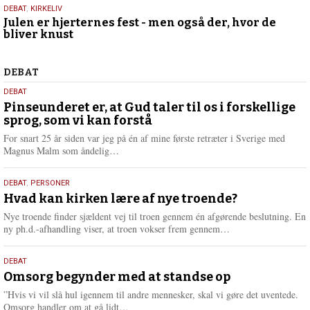
22.
DEBAT
,
KIRKELIV
Julen er hjerternes fest - men også der, hvor de
december
bliver knust
2025
Debat
DEBAT
5.
DEBAT
august
Pinseunderet er, at Gud taler til os i forskellige
sprog, som vi kan forstå
2026
For snart 25 år siden var jeg på én af mine første retræter i Sverige med
L
Magnus Malm som åndelig…
æ
s
25.
DEBAT
,
PERSONER
m
juli
Hvad kan kirken lære af nye troende?
e
2026
r
Nye troende finder sjældent vej til troen gennem én afgørende beslutning. En
e
L
ny ph.d.-afhandling viser, at troen vokser frem gennem…
æ
s
9.
DEBAT
m
juli
Omsorg begynder med at standse op
e
2026
r
”Hvis vi vil slå hul igennem til andre mennesker, skal vi gøre det uventede.
e
L
Omsorg handler om at gå lidt…