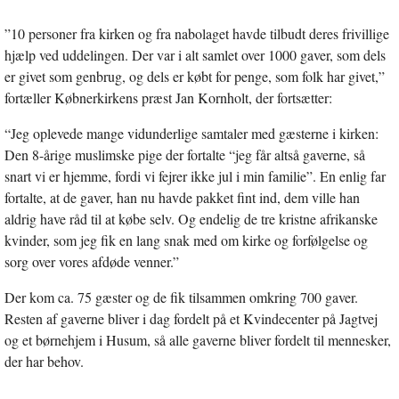
”10 personer fra kirken og fra nabolaget havde tilbudt deres frivillige
hjælp ved uddelingen. Der var i alt samlet over 1000 gaver, som dels
er givet som genbrug, og dels er købt for penge, som folk har givet,”
fortæller Købnerkirkens præst Jan Kornholt, der fortsætter:
“Jeg oplevede mange vidunderlige samtaler med gæsterne i kirken:
Den 8-årige muslimske pige der fortalte “jeg får altså gaverne, så
snart vi er hjemme, fordi vi fejrer ikke jul i min familie”. En enlig far
fortalte, at de gaver, han nu havde pakket fint ind, dem ville han
aldrig have råd til at købe selv. Og endelig de tre kristne afrikanske
kvinder, som jeg fik en lang snak med om kirke og forfølgelse og
sorg over vores afdøde venner.”
Der kom ca. 75 gæster og de fik tilsammen omkring 700 gaver.
Resten af gaverne bliver i dag fordelt på et Kvindecenter på Jagtvej
og et børnehjem i Husum, så alle gaverne bliver fordelt til mennesker,
der har behov.