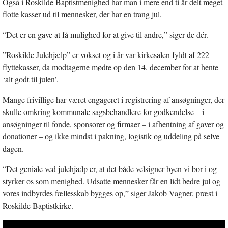
Også i Roskilde Baptistmenighed har man i mere end ti år delt meget
flotte kasser ud til mennesker, der har en trang jul.
“Det er en gave at få mulighed for at give til andre,” siger de dér.
”Roskilde Julehjælp” er vokset og i år var kirkesalen fyldt af 222
flyttekasser, da modtagerne mødte op den 14. december for at hente
‘alt godt til julen’.
Mange frivillige har været engageret i registrering af ansøgninger, der
skulle omkring kommunale sagsbehandlere for godkendelse – i
ansøgninger til fonde, sponsorer og firmaer – i afhentning af gaver og
donationer – og ikke mindst i pakning, logistik og uddeling på selve
dagen.
“Det geniale ved julehjælp er, at det både velsigner byen vi bor i og
styrker os som menighed. Udsatte mennesker får en lidt bedre jul og
vores indbyrdes fællesskab bygges op,” siger Jakob Vagner, præst i
Roskilde Baptistkirke.