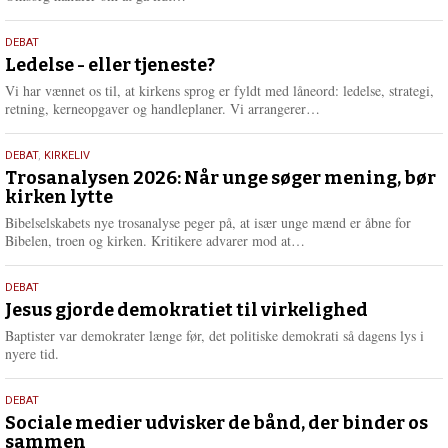
æ
s
10.
DEBAT
m
juni
Ledelse - eller tjeneste?
e
2026
r
Vi har vænnet os til, at kirkens sprog er fyldt med låneord: ledelse, strategi,
e
L
retning, kerneopgaver og handleplaner. Vi arrangerer…
æ
s
2.
DEBAT
,
KIRKELIV
m
juni
Trosanalysen 2026: Når unge søger mening, bør
e
kirken lytte
2026
r
e
Bibelselskabets nye trosanalyse peger på, at især unge mænd er åbne for
L
Bibelen, troen og kirken. Kritikere advarer mod at…
æ
s
18.
DEBAT
m
maj
Jesus gjorde demokratiet til virkelighed
e
2026
r
Baptister var demokrater længe før, det politiske demokrati så dagens lys i
e
nyere tid.
18.
DEBAT
maj
Sociale medier udvisker de bånd, der binder os
sammen
2026