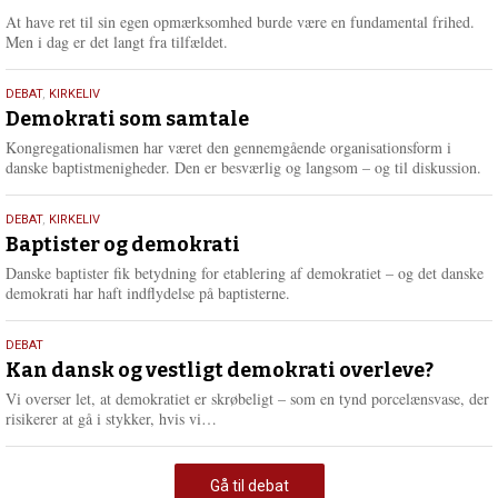
At have ret til sin egen opmærksomhed burde være en fundamental frihed.
Men i dag er det langt fra tilfældet.
18.
DEBAT
,
KIRKELIV
maj
Demokrati som samtale
2026
Kongregationalismen har været den gennemgående organisationsform i
danske baptistmenigheder. Den er besværlig og langsom – og til diskussion.
18.
DEBAT
,
KIRKELIV
maj
Baptister og demokrati
2026
Danske baptister fik betydning for etablering af demokratiet – og det danske
demokrati har haft indflydelse på baptisterne.
18.
DEBAT
maj
Kan dansk og vestligt demokrati overleve?
2026
Vi overser let, at demokratiet er skrøbeligt – som en tynd porcelænsvase, der
L
risikerer at gå i stykker, hvis vi…
æ
s
m
Gå til debat
e