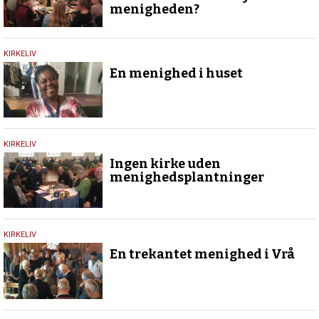
menigheden?
23.
KIRKELIV
april
En menighed i huset
2018
23.
KIRKELIV
april
Ingen kirke uden
2018
menighedsplantninger
13.
KIRKELIV
marts
En trekantet menighed i Vrå
2017