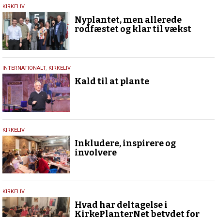
5.
KIRKELIV
september
Nyplantet, men allerede
2023
rodfæstet og klar til vækst
17.
INTERNATIONALT
,
KIRKELIV
juni
Kald til at plante
2023
24.
KIRKELIV
april
Inkludere, inspirere og
2020
involvere
20.
KIRKELIV
februar
Hvad har deltagelse i
2019
KirkePlanterNet betydet for