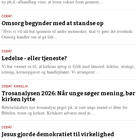
L
ny ph.d.-afhandling viser, at troen vokser frem gennem…
æ
s
9.
DEBAT
m
juli
Omsorg begynder med at standse op
e
2026
r
”Hvis vi vil slå hul igennem til andre mennesker, skal vi gøre det uventede.
e
L
Omsorg handler om at gå lidt…
æ
s
10.
DEBAT
m
juni
Ledelse - eller tjeneste?
e
2026
r
Vi har vænnet os til, at kirkens sprog er fyldt med låneord: ledelse, strategi,
e
L
retning, kerneopgaver og handleplaner. Vi arrangerer…
æ
s
2.
DEBAT
,
KIRKELIV
m
juni
Trosanalysen 2026: Når unge søger mening, bør
e
kirken lytte
2026
r
e
Bibelselskabets nye trosanalyse peger på, at især unge mænd er åbne for
L
Bibelen, troen og kirken. Kritikere advarer mod at…
æ
s
18.
DEBAT
m
maj
Jesus gjorde demokratiet til virkelighed
e