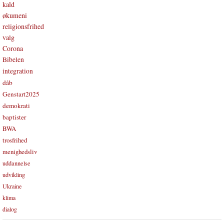
kald
økumeni
religionsfrihed
valg
Corona
Bibelen
integration
dåb
Genstart2025
demokrati
baptister
BWA
trosfrihed
menighedsliv
uddannelse
udvikling
Ukraine
klima
dialog