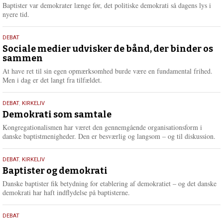
2026
r
Baptister var demokrater længe før, det politiske demokrati så dagens lys i
e
nyere tid.
18.
DEBAT
maj
Sociale medier udvisker de bånd, der binder os
sammen
2026
At have ret til sin egen opmærksomhed burde være en fundamental frihed.
Men i dag er det langt fra tilfældet.
18.
DEBAT
,
KIRKELIV
maj
Demokrati som samtale
2026
Kongregationalismen har været den gennemgående organisationsform i
danske baptistmenigheder. Den er besværlig og langsom – og til diskussion.
18.
DEBAT
,
KIRKELIV
maj
Baptister og demokrati
2026
Danske baptister fik betydning for etablering af demokratiet – og det danske
demokrati har haft indflydelse på baptisterne.
18.
DEBAT