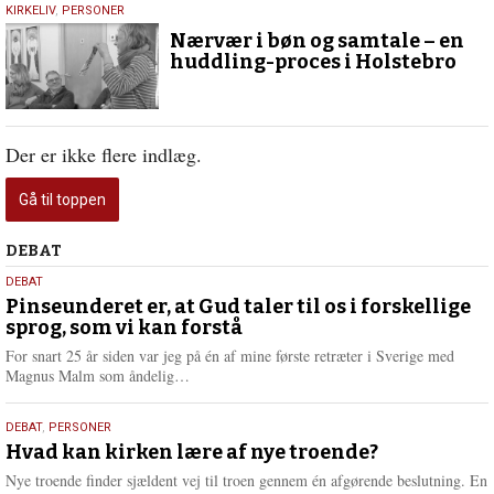
13.
KIRKELIV
,
PERSONER
marts
Nærvær i bøn og samtale – en
2017
huddling-proces i Holstebro
Der er ikke flere indlæg.
Gå til toppen
Debat
DEBAT
5.
DEBAT
august
Pinseunderet er, at Gud taler til os i forskellige
sprog, som vi kan forstå
2026
For snart 25 år siden var jeg på én af mine første retræter i Sverige med
L
Magnus Malm som åndelig…
æ
s
25.
DEBAT
,
PERSONER
m
juli
Hvad kan kirken lære af nye troende?
e
2026
r
Nye troende finder sjældent vej til troen gennem én afgørende beslutning. En
e