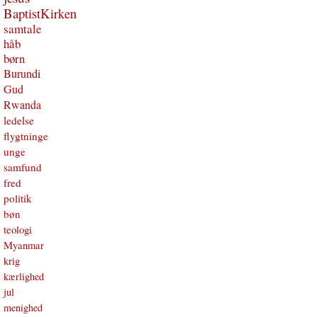
BaptistKirken
samtale
håb
børn
Burundi
Gud
Rwanda
ledelse
flygtninge
unge
samfund
fred
politik
bøn
teologi
Myanmar
krig
kærlighed
jul
menighed