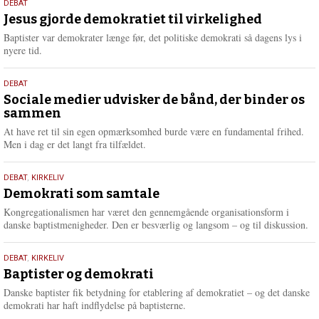
18.
DEBAT
m
maj
Jesus gjorde demokratiet til virkelighed
e
2026
r
Baptister var demokrater længe før, det politiske demokrati så dagens lys i
e
nyere tid.
18.
DEBAT
maj
Sociale medier udvisker de bånd, der binder os
sammen
2026
At have ret til sin egen opmærksomhed burde være en fundamental frihed.
Men i dag er det langt fra tilfældet.
18.
DEBAT
,
KIRKELIV
maj
Demokrati som samtale
2026
Kongregationalismen har været den gennemgående organisationsform i
danske baptistmenigheder. Den er besværlig og langsom – og til diskussion.
18.
DEBAT
,
KIRKELIV
maj
Baptister og demokrati
2026
Danske baptister fik betydning for etablering af demokratiet – og det danske
demokrati har haft indflydelse på baptisterne.