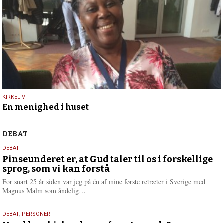
23.
KIRKELIV
En menighed i huset
april
2018
Debat
DEBAT
5.
DEBAT
august
Pinseunderet er, at Gud taler til os i forskellige
sprog, som vi kan forstå
2026
For snart 25 år siden var jeg på én af mine første retræter i Sverige med
L
Magnus Malm som åndelig…
æ
s
25.
DEBAT
,
PERSONER
m