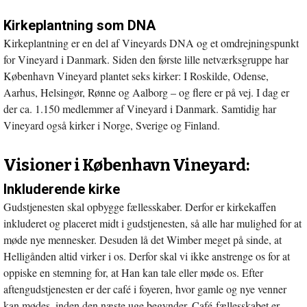
Kirkeplantning som DNA
Kirkeplantning er en del af Vineyards DNA og et omdrejningspunkt
for Vineyard i Danmark. Siden den første lille netværksgruppe har
København Vineyard plantet seks kirker: I Roskilde, Odense,
Aarhus, Helsingør, Rønne og Aalborg – og flere er på vej. I dag er
der ca. 1.150 medlemmer af Vineyard i Danmark. Samtidig har
Vineyard også kirker i Norge, Sverige og Finland.
Visioner i København Vineyard:
Inkluderende kirke
Gudstjenesten skal opbygge fællesskaber. Derfor er kirkekaffen
inkluderet og placeret midt i gudstjenesten, så alle har mulighed for at
møde nye mennesker. Desuden lå det Wimber meget på sinde, at
Helligånden altid virker i os. Derfor skal vi ikke anstrenge os for at
oppiske en stemning for, at Han kan tale eller møde os. Efter
aftengudstjenesten er der café i foyeren, hvor gamle og nye venner
kan mødes, inden den næste uge begynder. Café-fællesskabet er