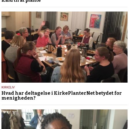
Kald til at plante
juni
2023
20.
KIRKELIV
Hvad har deltagelse i KirkePlanterNet betydet for
februar
menigheden?
2019