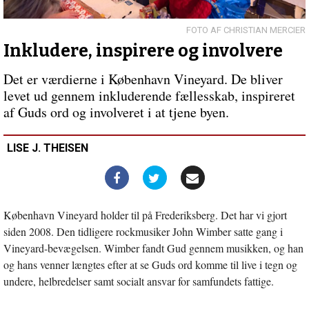
andet
Forrige
indlæg:
Vi
CHRISTIAN MERCIER
plejer…
Inkludere, inspirere og involvere
Det er værdierne i København Vineyard. De bliver
levet ud gennem inkluderende fællesskab, inspireret
af Guds ord og involveret i at tjene byen.
LISE J. THEISEN
København Vineyard holder til på Frederiksberg. Det har vi gjort
siden 2008. Den tidligere rockmusiker John Wimber satte gang i
Vineyard-bevægelsen. Wimber fandt Gud gennem musikken, og han
og hans venner længtes efter at se Guds ord komme til live i tegn og
undere, helbredelser samt socialt ansvar for samfundets fattige.