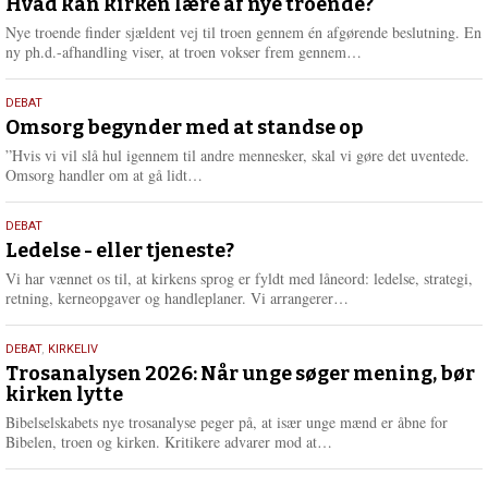
juli
Hvad kan kirken lære af nye troende?
e
2026
r
Nye troende finder sjældent vej til troen gennem én afgørende beslutning. En
e
L
ny ph.d.-afhandling viser, at troen vokser frem gennem…
æ
s
9.
DEBAT
m
juli
Omsorg begynder med at standse op
e
2026
r
”Hvis vi vil slå hul igennem til andre mennesker, skal vi gøre det uventede.
e
L
Omsorg handler om at gå lidt…
æ
s
10.
DEBAT
m
juni
Ledelse - eller tjeneste?
e
2026
r
Vi har vænnet os til, at kirkens sprog er fyldt med låneord: ledelse, strategi,
e
L
retning, kerneopgaver og handleplaner. Vi arrangerer…
æ
s
2.
DEBAT
,
KIRKELIV
m
juni
Trosanalysen 2026: Når unge søger mening, bør
e
kirken lytte
2026
r
e
Bibelselskabets nye trosanalyse peger på, at især unge mænd er åbne for
L
Bibelen, troen og kirken. Kritikere advarer mod at…
æ
s