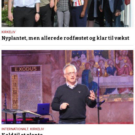
5.
KIRKELIV
Nyplantet, men allerede rodfæstet og klar til vækst
september
2023
17.
INTERNATIONALT
,
KIRKELIV