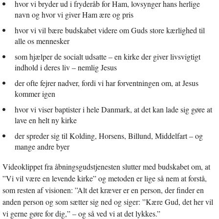
hvor vi bryder ud i fryderåb for Ham, lovsynger hans herlige
navn og hvor vi giver Ham ære og pris
hvor vi vil bære budskabet videre om Guds store kærlighed til
alle os mennesker
som hjælper de socialt udsatte – en kirke der giver livsvigtigt
indhold i deres liv – nemlig Jesus
der ofte fejrer nadver, fordi vi har forventningen om, at Jesus
kommer igen
hvor vi viser baptister i hele Danmark, at det kan lade sig gøre at
lave en helt ny kirke
der spreder sig til Kolding, Horsens, Billund, Middelfart – og
mange andre byer
Videoklippet fra åbningsgudstjenesten slutter med budskabet om, at
”Vi vil være en levende kirke” og metoden er lige så nem at forstå,
som resten af visionen: ”Alt det kræver er en person, der finder en
anden person og som sætter sig ned og siger: ”Kære Gud, det her vil
vi gerne gøre for dig,” – og så ved vi at det lykkes.”