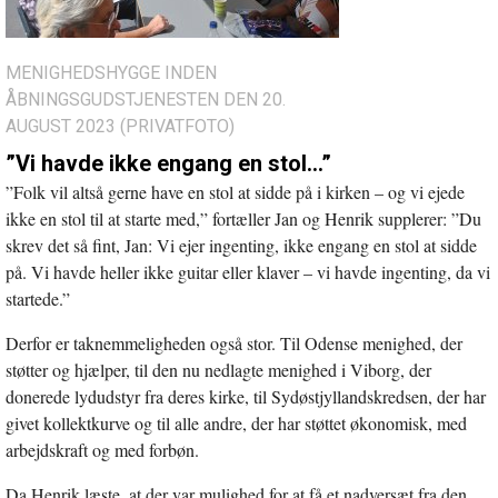
MENIGHEDSHYGGE INDEN
ÅBNINGSGUDSTJENESTEN DEN 20.
AUGUST 2023 (PRIVATFOTO)
”Vi havde ikke engang en stol…”
”Folk vil altså gerne have en stol at sidde på i kirken – og vi ejede
ikke en stol til at starte med,” fortæller Jan og Henrik supplerer: ”Du
skrev det så fint, Jan: Vi ejer ingenting, ikke engang en stol at sidde
på. Vi havde heller ikke guitar eller klaver – vi havde ingenting, da vi
startede.”
Derfor er taknemmeligheden også stor. Til Odense menighed, der
støtter og hjælper, til den nu nedlagte menighed i Viborg, der
donerede lydudstyr fra deres kirke, til Sydøstjyllandskredsen, der har
givet kollektkurve og til alle andre, der har støttet økonomisk, med
arbejdskraft og med forbøn.
Da Henrik læste, at der var mulighed for at få et nadversæt fra den