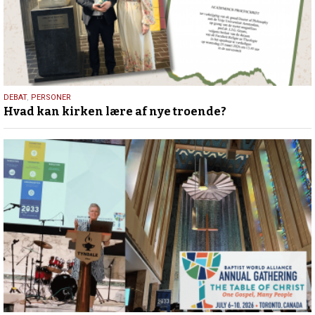
25.
DEBAT
,
PERSONER
Hvad kan kirken lære af nye troende?
juli
2026