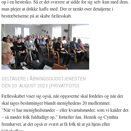
op i en hestesko. Så er det sværere at sidde for sig selv kun med dem,
man plejer at drikke kaffe med. Der er tænkt over detaljerne i
bestræbelserne på at skabe fællesskab.
DELTAGERE I ÅBNINGSGUDSTJENESTEN
DEN 20. AUGUST 2023 (PRIVATFOTO)
Fællesskabet viser sig også, når opgaverne skal fordeles og når der
skal tages beslutninger blandt menighedens 20 medlemmer.
”Når vi har menighedsmøder – eller kvartalsmøder, som vi kalder det
– så møder folk fuldtalligt op,” fortæller Jan. Henrik og Cynthia
fremhæver, at det også er svært at få folk til at gå hjem efter
kirkekaffen: