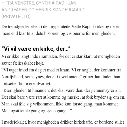
– FRA VENSTRE: CYNTHIA PADI, JAN
ANDREASEN OG HENRIK SØNDERGAARD
(PRIVATFOTO)
De tre udgør ledelsen i den nyplantede Vejle Baptistkirke og de er
mere end klar til at dele historien og visionerne for menigheden.
”Vi vil være en kirke, der…”
Vi er ikke langt inde i samtalen, før det er står klart, at menigheden
sætter fællesskabet højt.
”Vi tager imod fra dag et med et kram. Vi er nogle, der kommer fra
Nordjylland, som synes, det er i overkanten,” griner Jan, inden han
fortsætter lidt mere alvorligt:
”Kærligheden til hinanden, det skal være den, der gennemsyrer alt.
Det skal bare være rart at komme og mærke, at folk bryder sig om en.
Man skal føle sig velkommen, ikke kun første gang, man kommer.
Men også femte gang og sjette gang…”
I mødelokalet, hvor menigheden drikker kirkekaffe, er bordene stillet