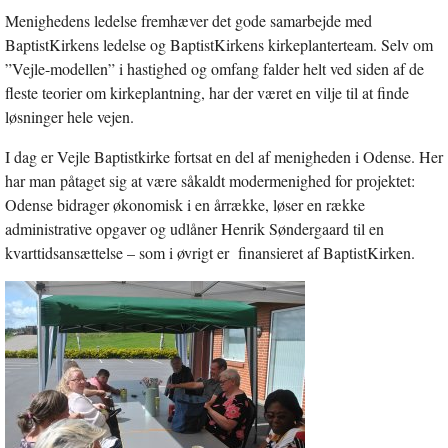
Menighedens ledelse fremhæver det gode samarbejde med
BaptistKirkens ledelse og BaptistKirkens kirkeplanterteam. Selv om
”Vejle-modellen” i hastighed og omfang falder helt ved siden af de
fleste teorier om kirkeplantning, har der været en vilje til at finde
løsninger hele vejen.
I dag er Vejle Baptistkirke fortsat en del af menigheden i Odense. Her
har man påtaget sig at være såkaldt modermenighed for projektet:
Odense bidrager økonomisk i en årrække, løser en række
administrative opgaver og udlåner Henrik Søndergaard til en
kvarttidsansættelse – som i øvrigt er finansieret af BaptistKirken.