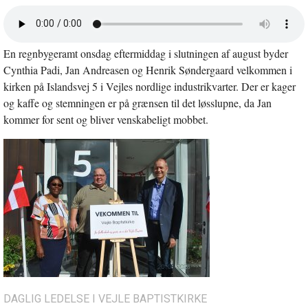
Åbn
lyd
i
En regnbygeramt onsdag eftermiddag i slutningen af august byder
nyt
vindue
Cynthia Padi, Jan Andreasen og Henrik Søndergaard velkommen i
kirken på Islandsvej 5 i Vejles nordlige industrikvarter. Der er kager
og kaffe og stemningen er på grænsen til det løsslupne, da Jan
kommer for sent og bliver venskabeligt mobbet.
DAGLIG LEDELSE I VEJLE BAPTISTKIRKE