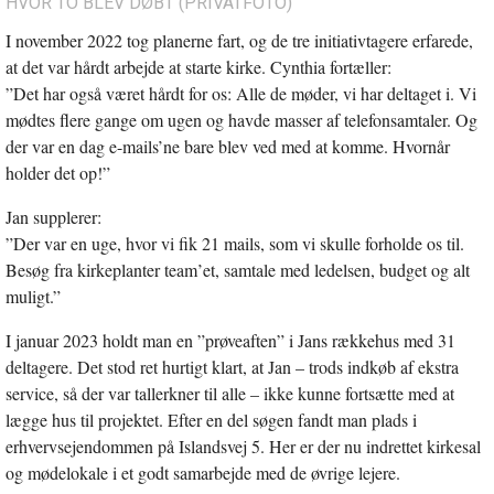
HVOR TO BLEV DØBT (PRIVATFOTO)
I november 2022 tog planerne fart, og de tre initiativtagere erfarede,
at det var hårdt arbejde at starte kirke. Cynthia fortæller:
”Det har også været hårdt for os: Alle de møder, vi har deltaget i. Vi
mødtes flere gange om ugen og havde masser af telefonsamtaler. Og
der var en dag e-mails’ne bare blev ved med at komme. Hvornår
holder det op!”
Jan supplerer:
”Der var en uge, hvor vi fik 21 mails, som vi skulle forholde os til.
Besøg fra kirkeplanter team’et, samtale med ledelsen, budget og alt
muligt.”
I januar 2023 holdt man en ”prøveaften” i Jans rækkehus med 31
deltagere. Det stod ret hurtigt klart, at Jan – trods indkøb af ekstra
service, så der var tallerkner til alle – ikke kunne fortsætte med at
lægge hus til projektet. Efter en del søgen fandt man plads i
erhvervsejendommen på Islandsvej 5. Her er der nu indrettet kirkesal
og mødelokale i et godt samarbejde med de øvrige lejere.