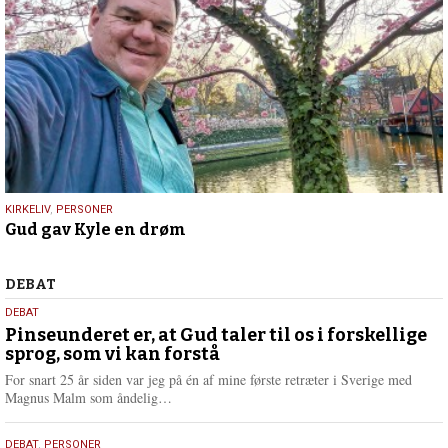
9.
KIRKELIV
,
PERSONER
Gud gav Kyle en drøm
juli
2026
Debat
DEBAT
5.
DEBAT
august
Pinseunderet er, at Gud taler til os i forskellige
sprog, som vi kan forstå
2026
For snart 25 år siden var jeg på én af mine første retræter i Sverige med
L
Magnus Malm som åndelig…
æ
s
25.
DEBAT
,
PERSONER