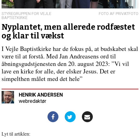
det?
STYREGRUPPEN FOR VEJLE
PRIVATFOTO
BAPTISTKIRKE
Nyplantet, men allerede rodfæstet
og klar til vækst
I Vejle Baptistkirke har de fokus på, at budskabet skal
være til at forstå. Med Jan Andreasens ord til
åbningsgudstjenesten den 20. august 2023: ”Vi vil
lave en kirke for alle, der elsker Jesus. Det er
simpelthen målet med det hele”
HENRIK ANDERSEN
webredaktør
Lyt til artiklen: