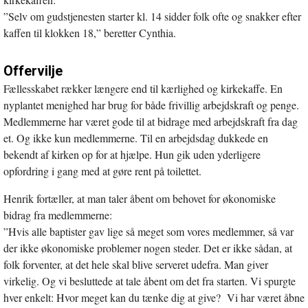
”Selv om gudstjenesten starter kl. 14 sidder folk ofte og snakker efter
kaffen til klokken 18,” beretter Cynthia.
Offervilje
Fællesskabet rækker længere end til kærlighed og kirkekaffe. En
nyplantet menighed har brug for både frivillig arbejdskraft og penge.
Medlemmerne har været gode til at bidrage med arbejdskraft fra dag
et. Og ikke kun medlemmerne. Til en arbejdsdag dukkede en
bekendt af kirken op for at hjælpe. Hun gik uden yderligere
opfordring i gang med at gøre rent på toilettet.
Henrik fortæller, at man taler åbent om behovet for økonomiske
bidrag fra medlemmerne:
”Hvis alle baptister gav lige så meget som vores medlemmer, så var
der ikke økonomiske problemer nogen steder. Det er ikke sådan, at
folk forventer, at det hele skal blive serveret udefra. Man giver
virkelig. Og vi besluttede at tale åbent om det fra starten. Vi spurgte
hver enkelt: Hvor meget kan du tænke dig at give? Vi har været åbne