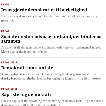
s
18.
DEBAT
m
maj
Jesus gjorde demokratiet til virkelighed
e
2026
r
Baptister var demokrater længe før, det politiske demokrati så dagens lys i
e
nyere tid.
18.
DEBAT
maj
Sociale medier udvisker de bånd, der binder os
sammen
2026
At have ret til sin egen opmærksomhed burde være en fundamental frihed.
Men i dag er det langt fra tilfældet.
18.
DEBAT
,
KIRKELIV
maj
Demokrati som samtale
2026
Kongregationalismen har været den gennemgående organisationsform i
danske baptistmenigheder. Den er besværlig og langsom – og til diskussion.
18.
DEBAT
,
KIRKELIV
maj
Baptister og demokrati
2026
Danske baptister fik betydning for etablering af demokratiet – og det danske
demokrati har haft indflydelse på baptisterne.