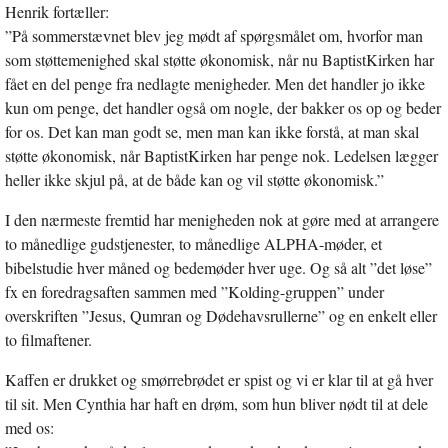
Henrik fortæller:
”På sommerstævnet blev jeg mødt af spørgsmålet om, hvorfor man
som støttemenighed skal støtte økonomisk, når nu BaptistKirken har
fået en del penge fra nedlagte menigheder. Men det handler jo ikke
kun om penge, det handler også om nogle, der bakker os op og beder
for os. Det kan man godt se, men man kan ikke forstå, at man skal
støtte økonomisk, når BaptistKirken har penge nok. Ledelsen lægger
heller ikke skjul på, at de både kan og vil støtte økonomisk.”
I den nærmeste fremtid har menigheden nok at gøre med at arrangere
to månedlige gudstjenester, to månedlige ALPHA-møder, et
bibelstudie hver måned og bedemøder hver uge. Og så alt ”det løse”
fx en foredragsaften sammen med ”Kolding-gruppen” under
overskriften ”Jesus, Qumran og Dødehavsrullerne” og en enkelt eller
to filmaftener.
Kaffen er drukket og smørrebrødet er spist og vi er klar til at gå hver
til sit. Men Cynthia har haft en drøm, som hun bliver nødt til at dele
med os: