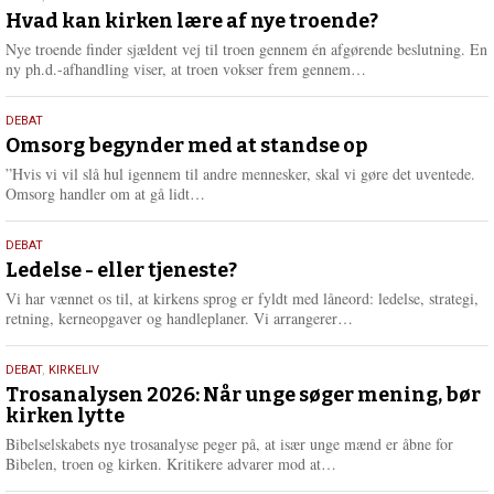
m
juli
Hvad kan kirken lære af nye troende?
e
2026
r
Nye troende finder sjældent vej til troen gennem én afgørende beslutning. En
e
L
ny ph.d.-afhandling viser, at troen vokser frem gennem…
æ
s
9.
DEBAT
m
juli
Omsorg begynder med at standse op
e
2026
r
”Hvis vi vil slå hul igennem til andre mennesker, skal vi gøre det uventede.
e
L
Omsorg handler om at gå lidt…
æ
s
10.
DEBAT
m
juni
Ledelse - eller tjeneste?
e
2026
r
Vi har vænnet os til, at kirkens sprog er fyldt med låneord: ledelse, strategi,
e
L
retning, kerneopgaver og handleplaner. Vi arrangerer…
æ
s
2.
DEBAT
,
KIRKELIV
m
juni
Trosanalysen 2026: Når unge søger mening, bør
e
kirken lytte
2026
r
e
Bibelselskabets nye trosanalyse peger på, at især unge mænd er åbne for
L
Bibelen, troen og kirken. Kritikere advarer mod at…
æ