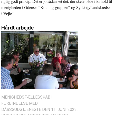
rigtig godt princip. Det er jo sådan set det, der skete både i forhold til
menigheden i Odense, ”Kolding-gruppen” og Sydøstjyllandskredsen
i Vejle.”
Hårdt arbejde
MENIGHEDSFÆLLESSKAB I
FORBINDELSE MED
DÅBSGUDSTJENESTE DEN 11. JUNI 2023,