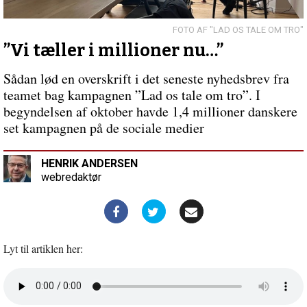
kærlighed
til
BaptistKirken
"LAD OS TALE OM TRO"
i
”Vi tæller i millioner nu…”
mit
hjerte
Forrige
Sådan lød en overskrift i det seneste nyhedsbrev fra
indlæg:
teamet bag kampagnen ”Lad os tale om tro”. I
Ro
begyndelsen af oktober havde 1,4 millioner danskere
i
set kampagnen på de sociale medier
hjertet
–
vejen
HENRIK ANDERSEN
til
webredaktør
kristen
tro
for
en
iransk
Lyt til artiklen her:
kurder
Åbn
lyd
i