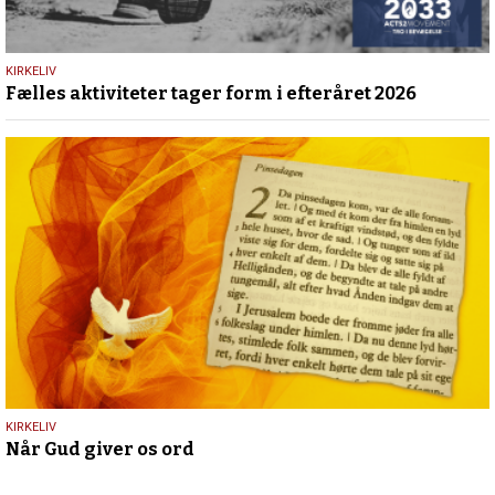
25.
KIRKELIV
Fælles aktiviteter tager form i efteråret 2026
maj
2026
23.
KIRKELIV
Når Gud giver os ord
maj
2026