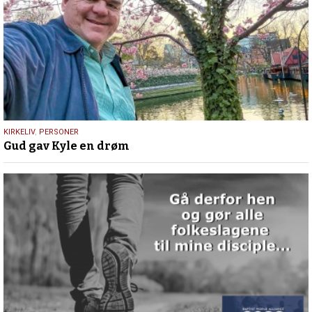
9.
KIRKELIV
,
PERSONER
Gud gav Kyle en drøm
juli
2026