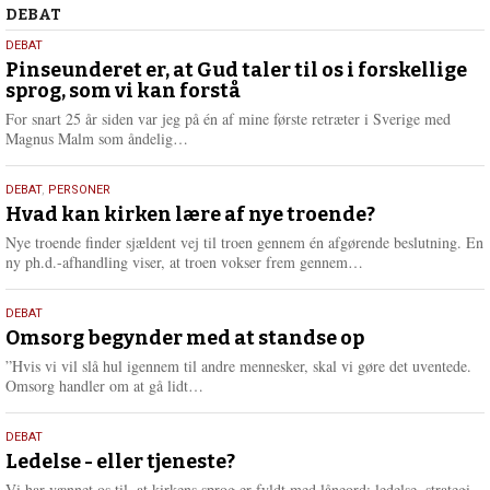
Debat
DEBAT
5.
DEBAT
august
Pinseunderet er, at Gud taler til os i forskellige
sprog, som vi kan forstå
2026
For snart 25 år siden var jeg på én af mine første retræter i Sverige med
L
Magnus Malm som åndelig…
æ
s
25.
DEBAT
,
PERSONER
m
juli
Hvad kan kirken lære af nye troende?
e
2026
r
Nye troende finder sjældent vej til troen gennem én afgørende beslutning. En
e
L
ny ph.d.-afhandling viser, at troen vokser frem gennem…
æ
s
9.
DEBAT
m
juli
Omsorg begynder med at standse op
e
2026
r
”Hvis vi vil slå hul igennem til andre mennesker, skal vi gøre det uventede.
e
L
Omsorg handler om at gå lidt…
æ
s
10.
DEBAT
m
juni
Ledelse - eller tjeneste?
e
2026
r
Vi har vænnet os til, at kirkens sprog er fyldt med låneord: ledelse, strategi,