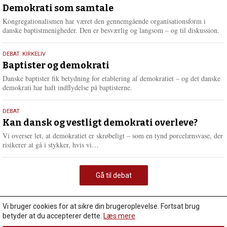
maj
Demokrati som samtale
2026
Kongregationalismen har været den gennemgående organisationsform i
danske baptistmenigheder. Den er besværlig og langsom – og til diskussion.
18.
DEBAT
,
KIRKELIV
maj
Baptister og demokrati
2026
Danske baptister fik betydning for etablering af demokratiet – og det danske
demokrati har haft indflydelse på baptisterne.
18.
DEBAT
maj
Kan dansk og vestligt demokrati overleve?
2026
Vi overser let, at demokratiet er skrøbeligt – som en tynd porcelænsvase, der
L
risikerer at gå i stykker, hvis vi…
æ
s
m
Gå til debat
e
r
e
Vi bruger cookies for at sikre din brugeroplevelse. Fortsat brug
betyder at du accepterer dette.
Læs mere