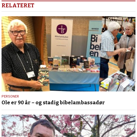
RELATERET
12.
PERSONER
Ole er 90 år – og stadig bibelambassadør
juli
2026