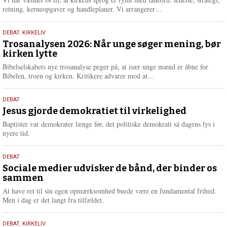
e
L
retning, kerneopgaver og handleplaner. Vi arrangerer…
æ
s
2.
DEBAT
,
KIRKELIV
m
juni
Trosanalysen 2026: Når unge søger mening, bør
e
kirken lytte
2026
r
e
Bibelselskabets nye trosanalyse peger på, at især unge mænd er åbne for
L
Bibelen, troen og kirken. Kritikere advarer mod at…
æ
s
18.
DEBAT
m
maj
Jesus gjorde demokratiet til virkelighed
e
2026
r
Baptister var demokrater længe før, det politiske demokrati så dagens lys i
e
nyere tid.
18.
DEBAT
maj
Sociale medier udvisker de bånd, der binder os
sammen
2026
At have ret til sin egen opmærksomhed burde være en fundamental frihed.
Men i dag er det langt fra tilfældet.
18.
DEBAT
,
KIRKELIV