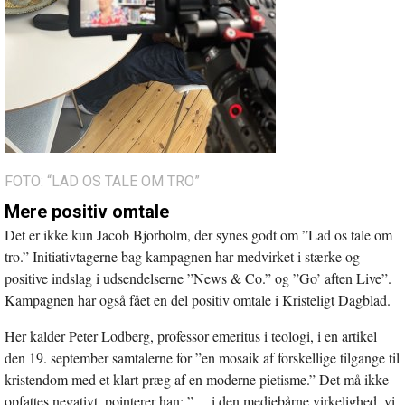
FOTO: “LAD OS TALE OM TRO”
Mere positiv omtale
Det er ikke kun Jacob Bjorholm, der synes godt om ”Lad os tale om
tro.” Initiativtagerne bag kampagnen har medvirket i stærke og
positive indslag i udsendelserne ”News & Co.” og ”Go’ aften Live”.
Kampagnen har også fået en del positiv omtale i Kristeligt Dagblad.
Her kalder Peter Lodberg, professor emeritus i teologi, i en artikel
den 19. september samtalerne for ”en mosaik af forskellige tilgange til
kristendom med et klart præg af en moderne pietisme.” Det må ikke
opfattes negativt, pointerer han: ”… i den mediebårne virkelighed, vi