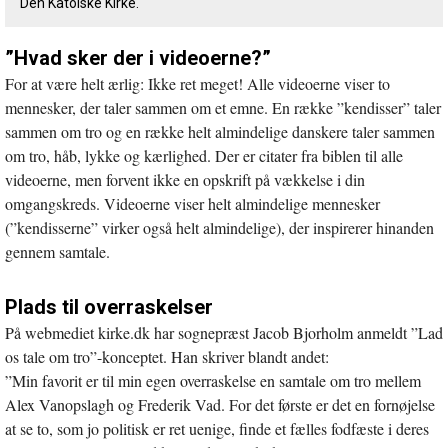
Den Katolske Kirke.
”Hvad sker der i videoerne?”
For at være helt ærlig: Ikke ret meget! Alle videoerne viser to
mennesker, der taler sammen om et emne. En række ”kendisser” taler
sammen om tro og en række helt almindelige danskere taler sammen
om tro, håb, lykke og kærlighed. Der er citater fra biblen til alle
videoerne, men forvent ikke en opskrift på vækkelse i din
omgangskreds. Videoerne viser helt almindelige mennesker
(”kendisserne” virker også helt almindelige), der inspirerer hinanden
gennem samtale.
Plads til overraskelser
På webmediet kirke.dk har sognepræst Jacob Bjorholm anmeldt ”Lad
os tale om tro”-konceptet. Han skriver blandt andet:
”Min favorit er til min egen overraskelse en samtale om tro mellem
Alex Vanopslagh og Frederik Vad. For det første er det en fornøjelse
at se to, som jo politisk er ret uenige, finde et fælles fodfæste i deres