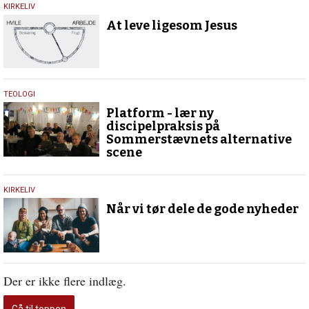
13.
KIRKELIV
marts
At leve ligesom Jesus
2017
7.
TEOLOGI
juli
Platform - lær ny
2016
discipelpraksis på
Sommerstævnets alternative
scene
6.
KIRKELIV
juli
Når vi tør dele de gode nyheder
2016
Der er ikke flere indlæg.
Gå til toppen