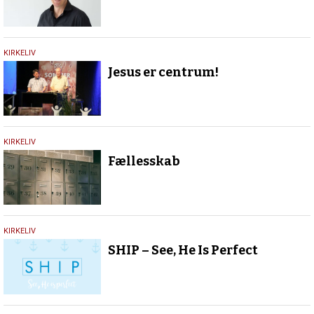
5.
KIRKELIV
september
Jesus er centrum!
2018
29.
KIRKELIV
september
Fællesskab
2017
25.
KIRKELIV
september
SHIP – See, He Is Perfect
2017