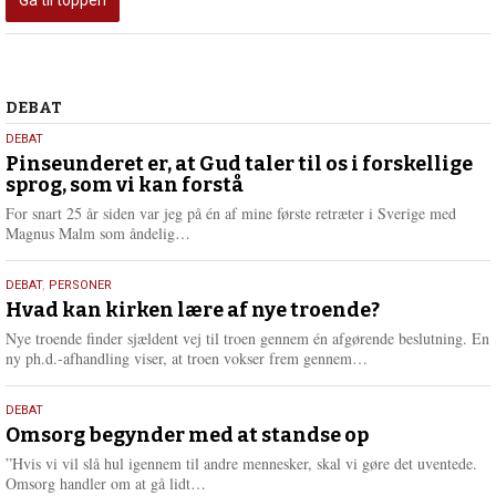
Debat
DEBAT
5.
DEBAT
august
Pinseunderet er, at Gud taler til os i forskellige
sprog, som vi kan forstå
2026
For snart 25 år siden var jeg på én af mine første retræter i Sverige med
L
Magnus Malm som åndelig…
æ
s
25.
DEBAT
,
PERSONER
m
juli
Hvad kan kirken lære af nye troende?
e
2026
r
Nye troende finder sjældent vej til troen gennem én afgørende beslutning. En
e
L
ny ph.d.-afhandling viser, at troen vokser frem gennem…
æ
s
9.
DEBAT
m
juli
Omsorg begynder med at standse op
e
2026
r
”Hvis vi vil slå hul igennem til andre mennesker, skal vi gøre det uventede.
e
L
Omsorg handler om at gå lidt…