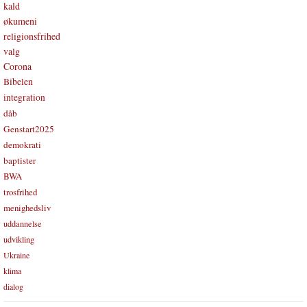
kald
økumeni
religionsfrihed
valg
Corona
Bibelen
integration
dåb
Genstart2025
demokrati
baptister
BWA
trosfrihed
menighedsliv
uddannelse
udvikling
Ukraine
klima
dialog