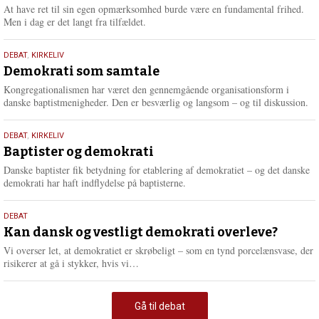
At have ret til sin egen opmærksomhed burde være en fundamental frihed.
Men i dag er det langt fra tilfældet.
18.
DEBAT
,
KIRKELIV
maj
Demokrati som samtale
2026
Kongregationalismen har været den gennemgående organisationsform i
danske baptistmenigheder. Den er besværlig og langsom – og til diskussion.
18.
DEBAT
,
KIRKELIV
maj
Baptister og demokrati
2026
Danske baptister fik betydning for etablering af demokratiet – og det danske
demokrati har haft indflydelse på baptisterne.
18.
DEBAT
maj
Kan dansk og vestligt demokrati overleve?
2026
Vi overser let, at demokratiet er skrøbeligt – som en tynd porcelænsvase, der
L
risikerer at gå i stykker, hvis vi…
æ
s
m
Gå til debat
e