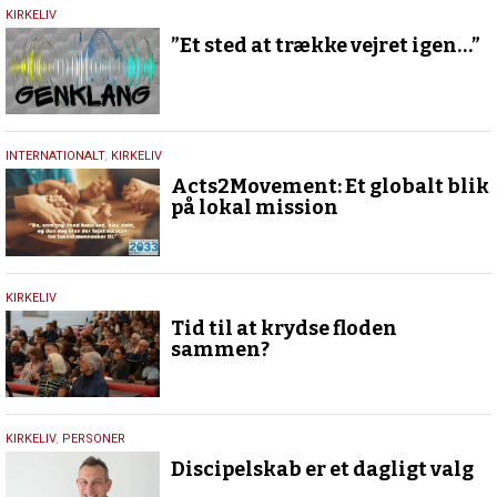
18.
KIRKELIV
maj
”Et sted at trække vejret igen…”
2026
19.
INTERNATIONALT
,
KIRKELIV
april
Acts2Movement: Et globalt blik
2026
på lokal mission
6.
KIRKELIV
maj
Tid til at krydse floden
2019
sammen?
3.
KIRKELIV
,
PERSONER
april
Discipelskab er et dagligt valg
2019