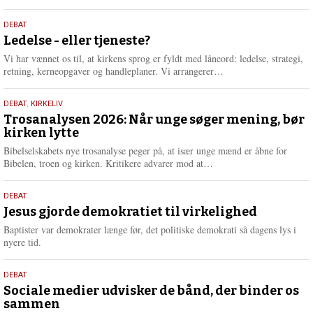
æ
s
10.
DEBAT
m
juni
Ledelse - eller tjeneste?
e
2026
r
Vi har vænnet os til, at kirkens sprog er fyldt med låneord: ledelse, strategi,
e
L
retning, kerneopgaver og handleplaner. Vi arrangerer…
æ
s
2.
DEBAT
,
KIRKELIV
m
juni
Trosanalysen 2026: Når unge søger mening, bør
e
kirken lytte
2026
r
e
Bibelselskabets nye trosanalyse peger på, at især unge mænd er åbne for
L
Bibelen, troen og kirken. Kritikere advarer mod at…
æ
s
18.
DEBAT
m
maj
Jesus gjorde demokratiet til virkelighed
e
2026
r
Baptister var demokrater længe før, det politiske demokrati så dagens lys i
e
nyere tid.
18.
DEBAT
maj
Sociale medier udvisker de bånd, der binder os
sammen
2026