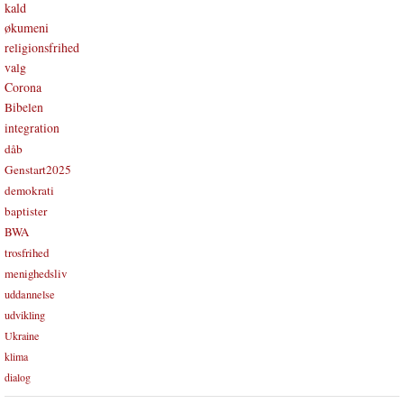
kald
økumeni
religionsfrihed
valg
Corona
Bibelen
integration
dåb
Genstart2025
demokrati
baptister
BWA
trosfrihed
menighedsliv
uddannelse
udvikling
Ukraine
klima
dialog