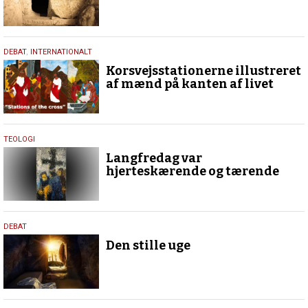
15.
DEBAT
,
INTERNATIONALT
april
Korsvejsstationerne illustreret
2025
af mænd på kanten af livet
29.
TEOLOGI
marts
Langfredag var
2024
hjerteskærende og tærende
28.
DEBAT
marts
Den stille uge
2024