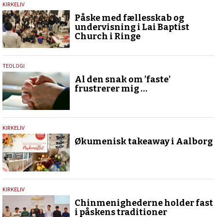
23.
KIRKELIV
marts
Påske med fællesskab og
2024
undervisning i Lai Baptist
Church i Ringe
7.
TEOLOGI
marts
Al den snak om ’faste’
2024
frustrerer mig …
5.
KIRKELIV
april
Økumenisk takeaway i Aalborg
2023
2.
KIRKELIV
april
Chinmenighederne holder fast
2023
i påskens traditioner