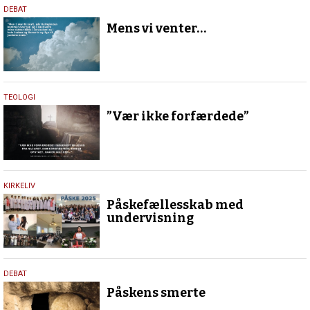
13.
DEBAT
maj
Mens vi venter…
2026
4.
TEOLOGI
april
”Vær ikke forfærdede”
2026
29.
KIRKELIV
april
Påskefællesskab med
2025
undervisning
17.
DEBAT
april
Påskens smerte
2025