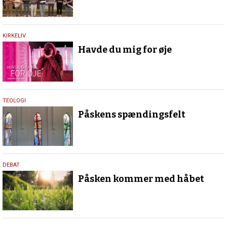
21.
KIRKELIV
februar
Havde du mig for øje
2023
3.
TEOLOGI
april
Påskens spændingsfelt
2021
1.
DEBAT
april
Påsken kommer med håbet
2021