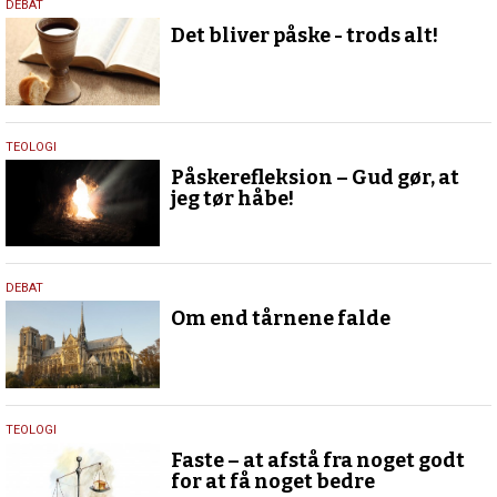
3.
DEBAT
april
Det bliver påske - trods alt!
2020
1.
TEOLOGI
april
Påskerefleksion – Gud gør, at
2020
jeg tør håbe!
18.
DEBAT
april
Om end tårnene falde
2019
19.
TEOLOGI
februar
Faste – at afstå fra noget godt
2018
for at få noget bedre