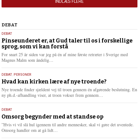
INDLÆS FLERE
Debat
DEBAT
5.
DEBAT
august
Pinseunderet er, at Gud taler til os i forskellige
sprog, som vi kan forstå
2026
For snart 25 år siden var jeg på én af mine første retræter i Sverige med
L
Magnus Malm som åndelig…
æ
s
25.
DEBAT
,
PERSONER
m
juli
Hvad kan kirken lære af nye troende?
e
2026
r
Nye troende finder sjældent vej til troen gennem én afgørende beslutning. En
e
L
ny ph.d.-afhandling viser, at troen vokser frem gennem…
æ
s
9.
DEBAT
m
juli
Omsorg begynder med at standse op
e
2026
r
”Hvis vi vil slå hul igennem til andre mennesker, skal vi gøre det uventede.
e
L
Omsorg handler om at gå lidt…
æ