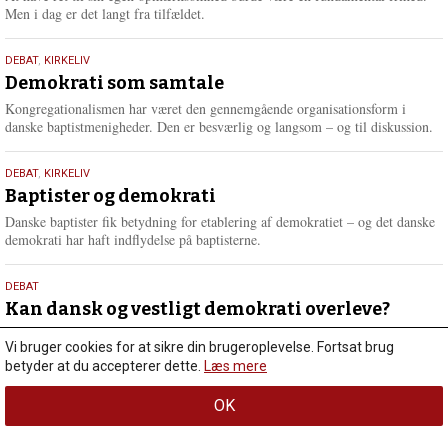
Men i dag er det langt fra tilfældet.
18.
DEBAT
,
KIRKELIV
maj
Demokrati som samtale
2026
Kongregationalismen har været den gennemgående organisationsform i
danske baptistmenigheder. Den er besværlig og langsom – og til diskussion.
18.
DEBAT
,
KIRKELIV
maj
Baptister og demokrati
2026
Danske baptister fik betydning for etablering af demokratiet – og det danske
demokrati har haft indflydelse på baptisterne.
18.
DEBAT
maj
Kan dansk og vestligt demokrati overleve?
2026
Vi overser let, at demokratiet er skrøbeligt – som en tynd porcelænsvase, der
Vi bruger cookies for at sikre din brugeroplevelse. Fortsat brug
L
risikerer at gå i stykker, hvis vi…
betyder at du accepterer dette.
Læs mere
æ
s
OK
m
Gå til debat
e
r