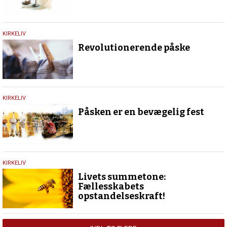
19.
KIRKELIV
maj
Revolutionerende påske
2017
14.
KIRKELIV
marts
Påsken er en bevægelig fest
2017
13.
KIRKELIV
marts
Livets summetone:
2017
Fællesskabets
opstandelseskraft!