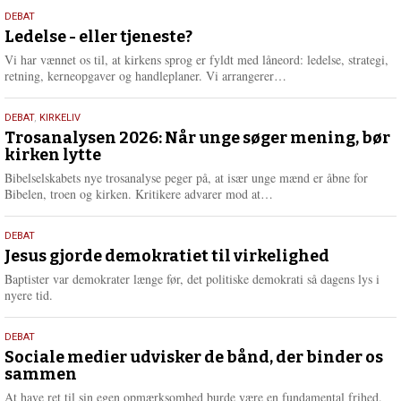
s
10.
DEBAT
m
juni
Ledelse - eller tjeneste?
e
2026
r
Vi har vænnet os til, at kirkens sprog er fyldt med låneord: ledelse, strategi,
e
L
retning, kerneopgaver og handleplaner. Vi arrangerer…
æ
s
2.
DEBAT
,
KIRKELIV
m
juni
Trosanalysen 2026: Når unge søger mening, bør
e
kirken lytte
2026
r
e
Bibelselskabets nye trosanalyse peger på, at især unge mænd er åbne for
L
Bibelen, troen og kirken. Kritikere advarer mod at…
æ
s
18.
DEBAT
m
maj
Jesus gjorde demokratiet til virkelighed
e
2026
r
Baptister var demokrater længe før, det politiske demokrati så dagens lys i
e
nyere tid.
18.
DEBAT
maj
Sociale medier udvisker de bånd, der binder os
sammen
2026
At have ret til sin egen opmærksomhed burde være en fundamental frihed.