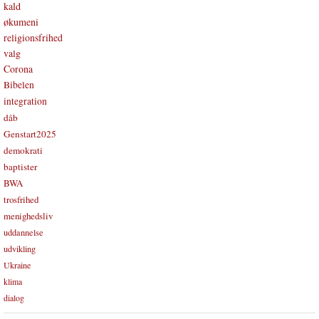
kald
økumeni
religionsfrihed
valg
Corona
Bibelen
integration
dåb
Genstart2025
demokrati
baptister
BWA
trosfrihed
menighedsliv
uddannelse
udvikling
Ukraine
klima
dialog