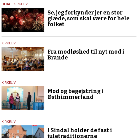
8.
DEBAT
,
KIRKELIV
januar
Se, jeg forkynder jer en stor
2025
glæde, som skal være for hele
folket
18.
KIRKELIV
marts
Fra modløshed til nyt mod i
2024
Brande
5.
KIRKELIV
februar
Mod og begejstring i
2024
Østhimmerland
16.
KIRKELIV
december
I Sindal holder de fast i
2023
juletraditionerne