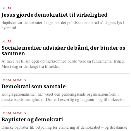
s
18.
DEBAT
m
maj
Jesus gjorde demokratiet til virkelighed
e
2026
r
Baptister var demokrater længe før, det politiske demokrati så dagens lys i
e
nyere tid.
18.
DEBAT
maj
Sociale medier udvisker de bånd, der binder os
sammen
2026
At have ret til sin egen opmærksomhed burde være en fundamental frihed.
Men i dag er det langt fra tilfældet.
18.
DEBAT
,
KIRKELIV
maj
Demokrati som samtale
2026
Kongregationalismen har været den gennemgående organisationsform i
danske baptistmenigheder. Den er besværlig og langsom – og til diskussion.
18.
DEBAT
,
KIRKELIV
maj
Baptister og demokrati
2026
Danske baptister fik betydning for etablering af demokratiet – og det danske