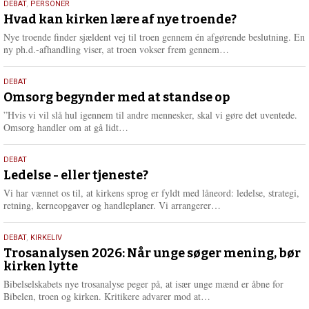
25.
DEBAT
,
PERSONER
m
juli
Hvad kan kirken lære af nye troende?
e
2026
r
Nye troende finder sjældent vej til troen gennem én afgørende beslutning. En
e
L
ny ph.d.-afhandling viser, at troen vokser frem gennem…
æ
s
9.
DEBAT
m
juli
Omsorg begynder med at standse op
e
2026
r
”Hvis vi vil slå hul igennem til andre mennesker, skal vi gøre det uventede.
e
L
Omsorg handler om at gå lidt…
æ
s
10.
DEBAT
m
juni
Ledelse - eller tjeneste?
e
2026
r
Vi har vænnet os til, at kirkens sprog er fyldt med låneord: ledelse, strategi,
e
L
retning, kerneopgaver og handleplaner. Vi arrangerer…
æ
s
2.
DEBAT
,
KIRKELIV
m
juni
Trosanalysen 2026: Når unge søger mening, bør
e
kirken lytte
2026
r
e
Bibelselskabets nye trosanalyse peger på, at især unge mænd er åbne for
L
Bibelen, troen og kirken. Kritikere advarer mod at…
æ