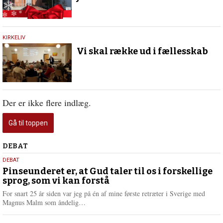
17.
KIRKELIV
november
Vi skal række ud i fællesskab
2021
Der er ikke flere indlæg.
Gå til toppen
Debat
DEBAT
5.
DEBAT
august
Pinseunderet er, at Gud taler til os i forskellige
sprog, som vi kan forstå
2026
For snart 25 år siden var jeg på én af mine første retræter i Sverige med
L
Magnus Malm som åndelig…
æ
s