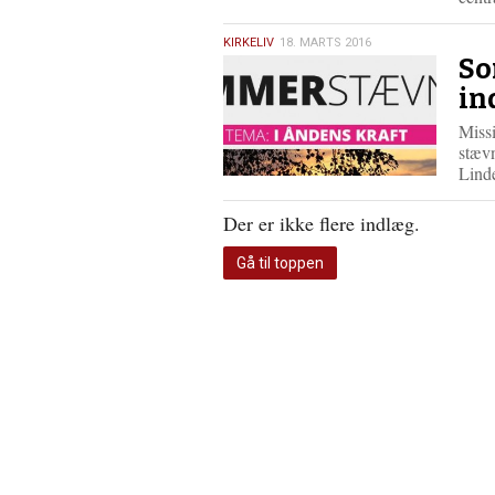
18.
KIRKELIV
18. MARTS 2016
So
marts
2016
in
Missi
stævn
Lind
Der er ikke flere indlæg.
Gå til toppen