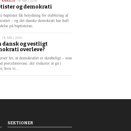
,
KIRKELIV
18. MAJ 2026
tister og demokrati
6
e baptister fik betydning for etablering af
ratiet – og det danske demokrati har haft
delse på baptisterne.
T
18. MAJ 2026
 dansk og vestligt
okrati overleve?
6
erser let, at demokratiet er skrøbeligt – som
d porcelænsvase, der risikerer at gå i
L
er, hvis vi…
æ
s
m
e
r
e
SEKTIONER