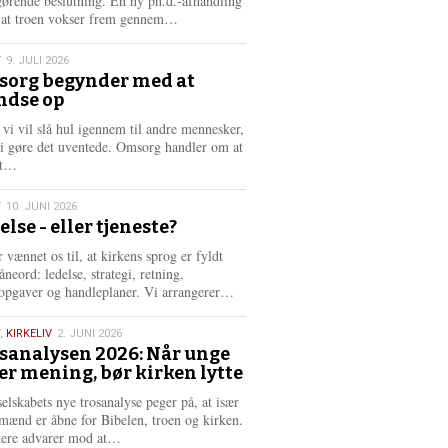
gørende beslutning. En ny ph.d.-afhandling
L
, at troen vokser frem gennem…
æ
s
T
9. JULI 2026
m
org begynder med at
e
ndse op
6
r
e
 vi vil slå hul igennem til andre mennesker,
vi gøre det uventede. Omsorg handler om at
L
dt…
æ
s
T
10. JUNI 2026
m
else - eller tjeneste?
e
6
r
 vænnet os til, at kirkens sprog er fyldt
e
neord: ledelse, strategi, retning,
L
opgaver og handleplaner. Vi arrangerer…
æ
s
,
KIRKELIV
2. JUNI 2026
m
sanalysen 2026: Når unge
e
er mening, bør kirken lytte
6
r
e
selskabets nye trosanalyse peger på, at især
mænd er åbne for Bibelen, troen og kirken.
L
kere advarer mod at…