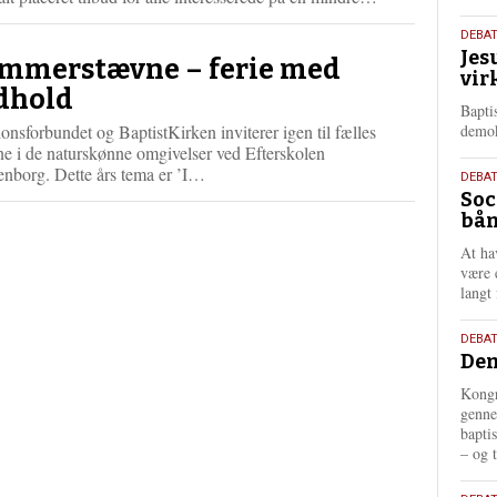
æ
18.
s
DEBA
Jes
m
maj
mmerstævne – ferie med
vir
e
202
dhold
r
Bapti
e
onsforbundet og BaptistKirken inviterer igen til fælles
demok
e i de naturskønne omgivelser ved Efterskolen
L
enborg. Dette års tema er ’I…
18.
DEBA
æ
Soc
maj
s
bån
202
m
At ha
e
være 
r
langt 
e
18.
DEBAT
Dem
maj
202
Kongr
genne
bapti
– og t