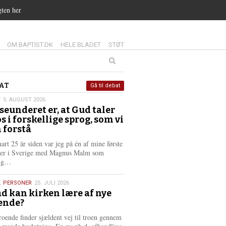
gten her
14.0:
15.0:
16.0:
OM BAPTIST.DK
HELE BLADET
STØT
at
AT
Gå til debat
T
5. AUGUST 2026
seunderet er, at Gud taler
st
os i forskellige sprog, som vi
6
 forstå
nart 25 år siden var jeg på én af mine første
ter i Sverige med Magnus Malm som
L
lig…
æ
s
,
PERSONER
25. JULI 2026
m
d kan kirken lære af nye
e
ende?
6
r
e
roende finder sjældent vej til troen gennem