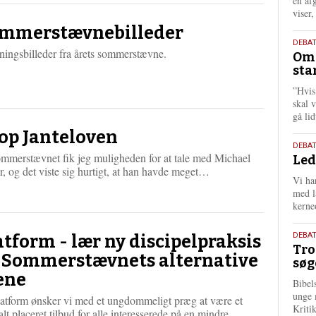
én af
viser
mmerstævnebilleder
9.
DEBA
ningsbilleder fra årets sommerstævne.
Oms
juli
sta
202
”Hvis
skal 
gå li
op Janteloven
10.
DEBA
ommerstævnet fik jeg muligheden for at tale med Michael
Led
juni
L
r, og det viste sig hurtigt, at han havde meget…
202
Vi har
æ
med lå
s
kerne
m
e
2.
r
DEBAT
atform - lær ny discipelpraksis
Tro
e
juni
 Sommerstævnets alternative
søg
202
ene
Bibel
unge 
latform ønsker vi med et ungdommeligt præg at være et
Kriti
L
alt placeret tilbud for alle interesserede på en mindre…