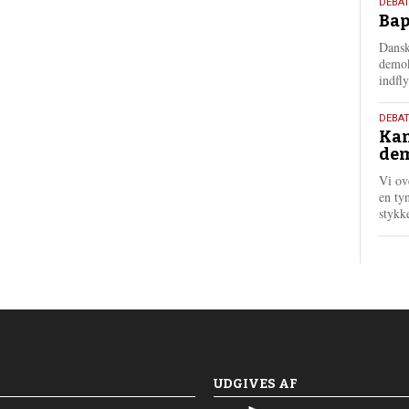
18.
DEBAT
Bap
maj
202
Dansk
demok
indfly
18.
DEBA
Kan
maj
dem
202
Vi ov
en tyn
stykk
UDGIVES AF