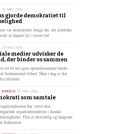
æ
s
T
18. MAJ 2026
m
us gjorde demokratiet til
e
kelighed
6
r
e
ster var demokrater længe før, det politiske
rati så dagens lys i nyere tid.
T
18. MAJ 2026
iale medier udvisker de
d, der binder os sammen
6
ve ret til sin egen opmærksomhed burde
en fundamental frihed. Men i dag er det
fra tilfældet.
,
KIRKELIV
18. MAJ 2026
okrati som samtale
6
egationalismen har været den
mgående organisationsform i danske
stmenigheder. Den er besværlig og langsom
il diskussion.