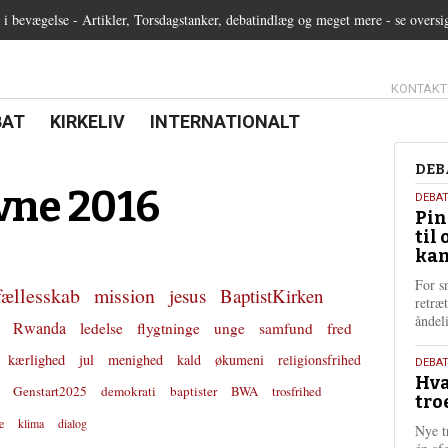
 bevægelse - Artikler, Torsdagstanker, debatindlæg og meget mere - se oversi
13.0:
KONTAKT
0:
21.0:
22.0:
BAT
KIRKELIV
INTERNATIONALT
Deb
DEB
ne 2016
5.
DEBA
Pin
augu
til 
202
kan
For s
fællesskab
mission
jesus
BaptistKirken
retræ
ånde
Rwanda
ledelse
flygtninge
unge
samfund
fred
kærlighed
jul
menighed
kald
økumeni
religionsfrihed
25.
DEBAT
Hva
juli
Genstart2025
demokrati
baptister
BWA
trosfrihed
tro
202
e
klima
dialog
Nye t