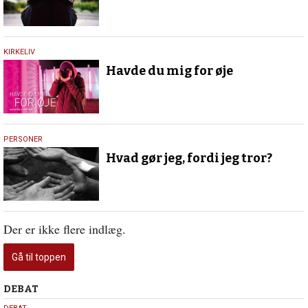
21.
KIRKELIV
februar
Havde du mig for øje
2023
10.
PERSONER
februar
Hvad gør jeg, fordi jeg tror?
2023
Der er ikke flere indlæg.
Gå til toppen
Debat
DEBAT