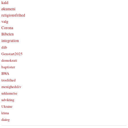
kald
økumeni
religionsfrihed
valg
Corona
Bibelen
integration
dåb
Genstart2025
demokrati
baptister
BWA
trosfrihed
menighedsliv
uddannelse
udvikling
Ukraine
klima
dialog