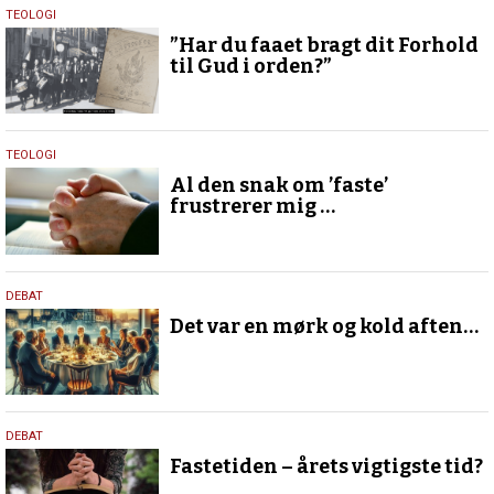
28.
TEOLOGI
december
”Har du faaet bragt dit Forhold
2024
til Gud i orden?”
7.
TEOLOGI
marts
Al den snak om ’faste’
2024
frustrerer mig …
21.
DEBAT
januar
Det var en mørk og kold aften…
2024
23.
DEBAT
marts
Fastetiden – årets vigtigste tid?
2023