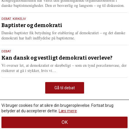
Kongregationalismen har været den gennemgående organisationsform i
danske baptistmenigheder. Den er besværlig og langsom – og til diskussion.
18.
DEBAT
,
KIRKELIV
maj
Baptister og demokrati
2026
Danske baptister fik betydning for etablering af demokratiet – og det danske
demokrati har haft indflydelse på baptisterne.
18.
DEBAT
maj
Kan dansk og vestligt demokrati overleve?
2026
Vi overser let, at demokratiet er skrøbeligt – som en tynd porcelænsvase, der
L
risikerer at gå i stykker, hvis vi…
æ
s
m
Gå til debat
e
r
e
Vi bruger cookies for at sikre din brugeroplevelse. Fortsat brug
betyder at du accepterer dette.
Læs mere
OK