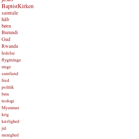
BaptistKirken
samtale
håb
børn
Burundi
Gud
Rwanda
ledelse
flygtninge
unge
samfund
fred
politik
bøn
teologi
Myanmar
krig
kærlighed
jul
menighed