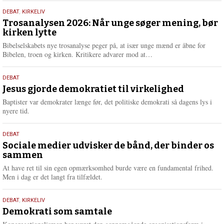
s
2.
DEBAT
,
KIRKELIV
m
juni
Trosanalysen 2026: Når unge søger mening, bør
e
kirken lytte
2026
r
e
Bibelselskabets nye trosanalyse peger på, at især unge mænd er åbne for
L
Bibelen, troen og kirken. Kritikere advarer mod at…
æ
s
18.
DEBAT
m
maj
Jesus gjorde demokratiet til virkelighed
e
2026
r
Baptister var demokrater længe før, det politiske demokrati så dagens lys i
e
nyere tid.
18.
DEBAT
maj
Sociale medier udvisker de bånd, der binder os
sammen
2026
At have ret til sin egen opmærksomhed burde være en fundamental frihed.
Men i dag er det langt fra tilfældet.
18.
DEBAT
,
KIRKELIV
maj
Demokrati som samtale
2026