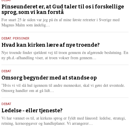
5.
DEBAT
august
Pinseunderet er, at Gud taler til os i forskellige
sprog, som vi kan forstå
2026
For snart 25 år siden var jeg på én af mine første retræter i Sverige med
L
Magnus Malm som åndelig…
æ
s
25.
DEBAT
,
PERSONER
m
juli
Hvad kan kirken lære af nye troende?
e
2026
r
Nye troende finder sjældent vej til troen gennem én afgørende beslutning. En
e
L
ny ph.d.-afhandling viser, at troen vokser frem gennem…
æ
s
9.
DEBAT
m
juli
Omsorg begynder med at standse op
e
2026
r
”Hvis vi vil slå hul igennem til andre mennesker, skal vi gøre det uventede.
e
L
Omsorg handler om at gå lidt…
æ
s
10.
DEBAT
m
juni
Ledelse - eller tjeneste?
e
2026
r
Vi har vænnet os til, at kirkens sprog er fyldt med låneord: ledelse, strategi,
e
L
retning, kerneopgaver og handleplaner. Vi arrangerer…
æ