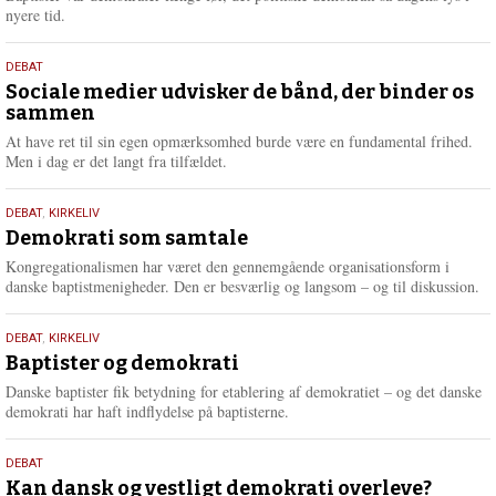
e
nyere tid.
18.
DEBAT
maj
Sociale medier udvisker de bånd, der binder os
sammen
2026
At have ret til sin egen opmærksomhed burde være en fundamental frihed.
Men i dag er det langt fra tilfældet.
18.
DEBAT
,
KIRKELIV
maj
Demokrati som samtale
2026
Kongregationalismen har været den gennemgående organisationsform i
danske baptistmenigheder. Den er besværlig og langsom – og til diskussion.
18.
DEBAT
,
KIRKELIV
maj
Baptister og demokrati
2026
Danske baptister fik betydning for etablering af demokratiet – og det danske
demokrati har haft indflydelse på baptisterne.
18.
DEBAT
maj
Kan dansk og vestligt demokrati overleve?