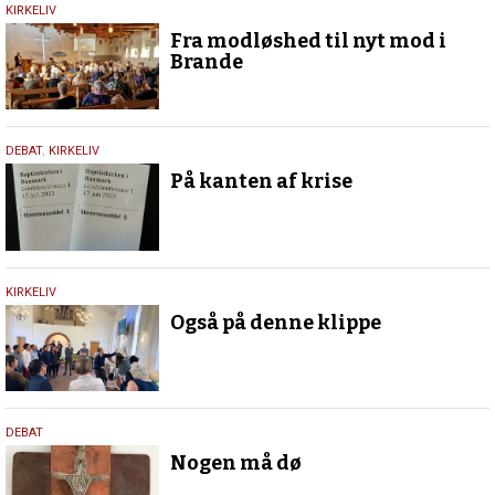
18.
KIRKELIV
marts
Fra modløshed til nyt mod i
2024
Brande
18.
DEBAT
,
KIRKELIV
juli
På kanten af krise
2023
21.
KIRKELIV
april
Også på denne klippe
2023
17.
DEBAT
marts
Nogen må dø
2016