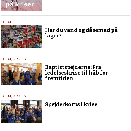
20.
DEBAT
juni
Har du vand og dåsemad på
2024
lager?
14.
DEBAT
,
KIRKELIV
maj
Baptistspejderne: Fra
2024
ledelseskrise til håb for
fremtiden
8.
DEBAT
,
KIRKELIV
april
Spejderkorps i krise
2024