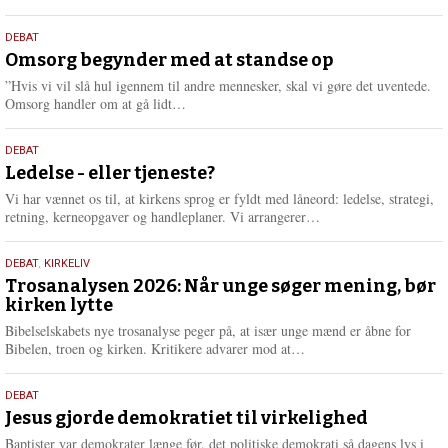
æ
s
9.
DEBAT
m
juli
Omsorg begynder med at standse op
e
2026
r
”Hvis vi vil slå hul igennem til andre mennesker, skal vi gøre det uventede.
e
L
Omsorg handler om at gå lidt…
æ
s
10.
DEBAT
m
juni
Ledelse - eller tjeneste?
e
2026
r
Vi har vænnet os til, at kirkens sprog er fyldt med låneord: ledelse, strategi,
e
L
retning, kerneopgaver og handleplaner. Vi arrangerer…
æ
s
2.
DEBAT
,
KIRKELIV
m
juni
Trosanalysen 2026: Når unge søger mening, bør
e
kirken lytte
2026
r
e
Bibelselskabets nye trosanalyse peger på, at især unge mænd er åbne for
L
Bibelen, troen og kirken. Kritikere advarer mod at…
æ
s
18.
DEBAT
m
maj
Jesus gjorde demokratiet til virkelighed
e
2026
r
Baptister var demokrater længe før, det politiske demokrati så dagens lys i