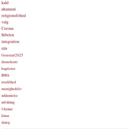
kald
økumeni
religionsfrihed
valg
Corona
Bibelen
integration
dåb
Genstart2025
demokrati
baptister
BWA
trosfrihed
menighedsliv
uddannelse
udvikling
Ukraine
klima
dialog