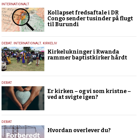
15.
INTERNATIONALT
december
Kollapset fredsaftale i DR
2025
Congo sender tusinder på flugt
til Burundi
2.
DEBAT
,
INTERNATIONALT
,
KIRKELIV
april
Kirkelukninger i Rwanda
2025
rammer baptistkirker hårdt
20.
DEBAT
februar
Er kirken – og vi som kristne –
2025
ved at svigte igen?
5.
DEBAT
september
Hvordan overlever du?
2024