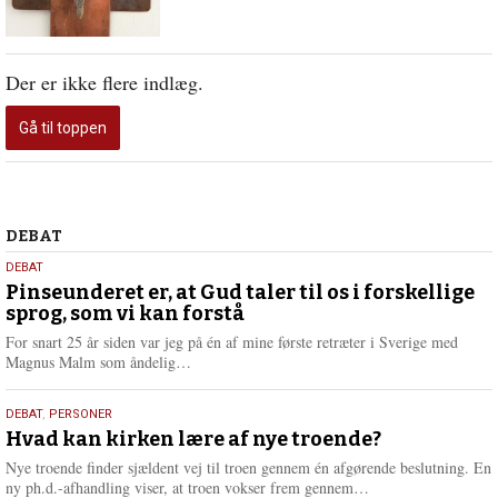
Der er ikke flere indlæg.
Gå til toppen
Debat
DEBAT
5.
DEBAT
august
Pinseunderet er, at Gud taler til os i forskellige
sprog, som vi kan forstå
2026
For snart 25 år siden var jeg på én af mine første retræter i Sverige med
L
Magnus Malm som åndelig…
æ
s
25.
DEBAT
,
PERSONER
m
juli
Hvad kan kirken lære af nye troende?
e
2026
r
Nye troende finder sjældent vej til troen gennem én afgørende beslutning. En
e
L
ny ph.d.-afhandling viser, at troen vokser frem gennem…