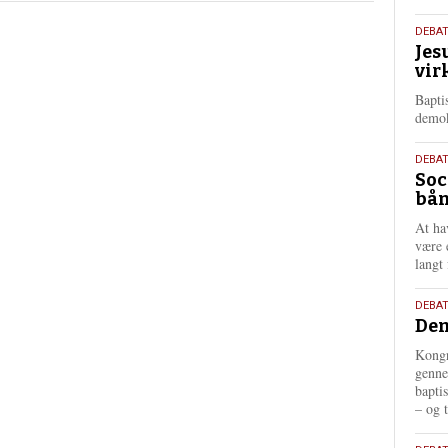
s
m
18.
DEBA
e
Jes
maj
r
vir
202
e
Bapti
demok
18.
DEBA
Soc
maj
bån
202
At ha
være 
langt 
18.
DEBAT
Dem
maj
202
Kongr
genne
bapti
– og t