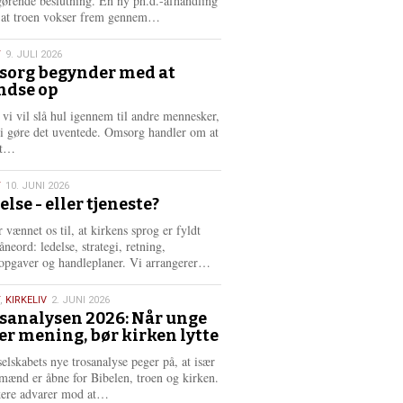
gørende beslutning. En ny ph.d.-afhandling
L
, at troen vokser frem gennem…
æ
s
T
9. JULI 2026
m
org begynder med at
e
ndse op
6
r
e
 vi vil slå hul igennem til andre mennesker,
vi gøre det uventede. Omsorg handler om at
L
dt…
æ
s
T
10. JUNI 2026
m
else - eller tjeneste?
e
6
r
 vænnet os til, at kirkens sprog er fyldt
e
neord: ledelse, strategi, retning,
L
opgaver og handleplaner. Vi arrangerer…
æ
s
,
KIRKELIV
2. JUNI 2026
m
sanalysen 2026: Når unge
e
er mening, bør kirken lytte
6
r
e
selskabets nye trosanalyse peger på, at især
mænd er åbne for Bibelen, troen og kirken.
L
kere advarer mod at…