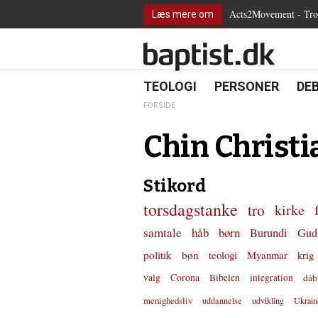
2.0:
Spring
Vend
Gå
Teologi
Acts2Movement - Tro i
Læs mere om
3.0:
menu
tilbage
til
Personer
4.0:
over
til
vores
Debat
5.0:
og
forsiden
guide
Kirkeliv
6.0:
gå
for
Internationalt
til
tilgængelighed
18.0:
19.0:
20.
8.0:
TEOLOGI
PERSONER
DE
Teologi
indhold
9.0:
Personer
FORSIDE
10.0:
Debat
11.0:
Kirkeliv
Chin Christi
12.0:
Internationalt
Stikord
torsdagstanke
tro
kirke
samtale
håb
børn
Burundi
Gud
politik
bøn
teologi
Myanmar
krig
valg
Corona
Bibelen
integration
dåb
menighedsliv
uddannelse
udvikling
Ukrain