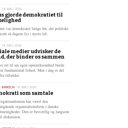
æ
s
T
18. MAJ 2026
m
us gjorde demokratiet til
e
kelighed
6
r
e
ster var demokrater længe før, det politiske
rati så dagens lys i nyere tid.
T
18. MAJ 2026
iale medier udvisker de
d, der binder os sammen
6
ve ret til sin egen opmærksomhed burde
en fundamental frihed. Men i dag er det
fra tilfældet.
,
KIRKELIV
18. MAJ 2026
okrati som samtale
6
egationalismen har været den
mgående organisationsform i danske
stmenigheder. Den er besværlig og langsom
il diskussion.