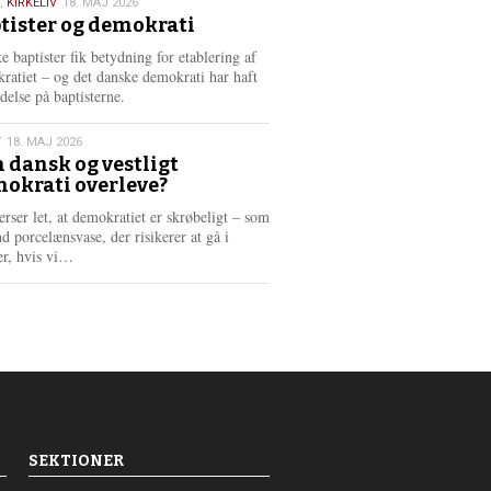
,
KIRKELIV
18. MAJ 2026
tister og demokrati
6
e baptister fik betydning for etablering af
ratiet – og det danske demokrati har haft
delse på baptisterne.
T
18. MAJ 2026
 dansk og vestligt
okrati overleve?
6
erser let, at demokratiet er skrøbeligt – som
d porcelænsvase, der risikerer at gå i
L
er, hvis vi…
æ
s
m
e
r
e
SEKTIONER