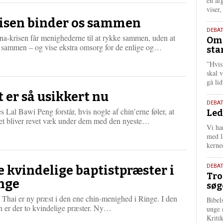
én af
viser
isen binder os sammen
9.
DEBA
a-krisen får menighederne til at rykke sammen, uden at
Oms
juli
L
 sammen – og vise ekstra omsorg for de enlige og…
sta
202
æ
”Hvis
s
skal 
m
gå li
e
r
t er så usikkert nu
e
10.
DEBA
 Lal Bawi Peng forstår, hvis nogle af chin’erne føler, at
Led
juni
L
et bliver revet væk under dem med den nyeste…
202
Vi har
æ
med lå
s
kerne
m
e
2.
r
DEBAT
e kvindelige baptistpræster i
Tro
e
juni
nge
søg
202
Thai er ny præst i den ene chin-menighed i Ringe. I den
Bibel
L
n er der to kvindelige præster. Ny…
unge 
æ
Kriti