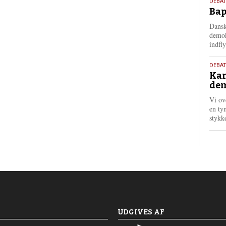
18.
DEBAT
Bap
maj
202
Dansk
demok
indfly
18.
DEBA
Kan
maj
dem
202
Vi ov
en tyn
stykk
UDGIVES AF