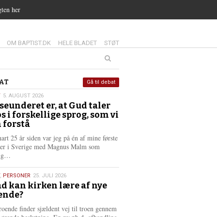
gten her
14.0:
15.0:
16.0:
OM BAPTIST.DK
HELE BLADET
STØT
at
AT
Gå til debat
T
5. AUGUST 2026
seunderet er, at Gud taler
st
os i forskellige sprog, som vi
6
 forstå
nart 25 år siden var jeg på én af mine første
ter i Sverige med Magnus Malm som
L
lig…
æ
s
,
PERSONER
25. JULI 2026
m
d kan kirken lære af nye
e
ende?
6
r
e
roende finder sjældent vej til troen gennem