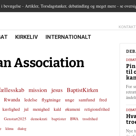
 bevægelse - Artikler, Torsdagstanker, debatindlæg og meget mere - se oversi
13.0:
KONTAKT
0:
21.0:
22.0:
BAT
KIRKELIV
INTERNATIONALT
Deb
DEB
an Association
5.
DEBA
Pin
augu
til 
202
kan
For s
fællesskab
mission
jesus
BaptistKirken
retræ
ånde
Rwanda
ledelse
flygtninge
unge
samfund
fred
kærlighed
jul
menighed
kald
økumeni
religionsfrihed
25.
DEBAT
Hva
juli
Genstart2025
demokrati
baptister
BWA
trosfrihed
tro
202
e
klima
dialog
Nye t