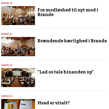
18.
KIRKELIV
marts
Fra modløshed til nyt mod i
2024
Brande
30.
KIRKELIV
september
Brændende kærlighed i Brande
2022
9.
KIRKELIV
juni
”Lad os tale hinanden op”
2021
27.
KIRKELIV
november
Hvad er vitalt?
2020