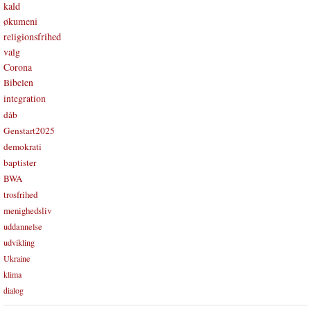
kald
økumeni
religionsfrihed
valg
Corona
Bibelen
integration
dåb
Genstart2025
demokrati
baptister
BWA
trosfrihed
menighedsliv
uddannelse
udvikling
Ukraine
klima
dialog