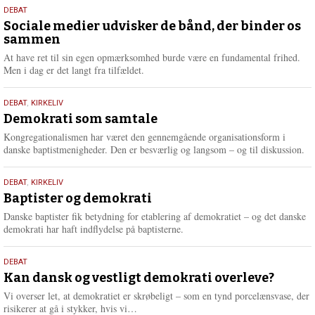
18.
DEBAT
maj
Sociale medier udvisker de bånd, der binder os
sammen
2026
At have ret til sin egen opmærksomhed burde være en fundamental frihed.
Men i dag er det langt fra tilfældet.
18.
DEBAT
,
KIRKELIV
maj
Demokrati som samtale
2026
Kongregationalismen har været den gennemgående organisationsform i
danske baptistmenigheder. Den er besværlig og langsom – og til diskussion.
18.
DEBAT
,
KIRKELIV
maj
Baptister og demokrati
2026
Danske baptister fik betydning for etablering af demokratiet – og det danske
demokrati har haft indflydelse på baptisterne.
18.
DEBAT
maj
Kan dansk og vestligt demokrati overleve?
2026
Vi overser let, at demokratiet er skrøbeligt – som en tynd porcelænsvase, der
L
risikerer at gå i stykker, hvis vi…