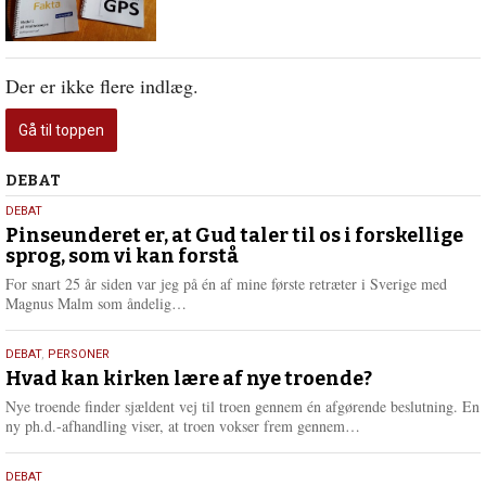
Der er ikke flere indlæg.
Gå til toppen
Debat
DEBAT
5.
DEBAT
august
Pinseunderet er, at Gud taler til os i forskellige
sprog, som vi kan forstå
2026
For snart 25 år siden var jeg på én af mine første retræter i Sverige med
L
Magnus Malm som åndelig…
æ
s
25.
DEBAT
,
PERSONER
m
juli
Hvad kan kirken lære af nye troende?
e
2026
r
Nye troende finder sjældent vej til troen gennem én afgørende beslutning. En
e
L
ny ph.d.-afhandling viser, at troen vokser frem gennem…
æ
s
9.
DEBAT
m