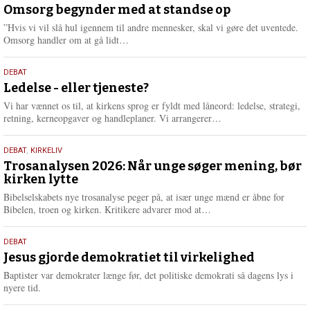
juli
Omsorg begynder med at standse op
e
2026
r
”Hvis vi vil slå hul igennem til andre mennesker, skal vi gøre det uventede.
e
L
Omsorg handler om at gå lidt…
æ
s
10.
DEBAT
m
juni
Ledelse - eller tjeneste?
e
2026
r
Vi har vænnet os til, at kirkens sprog er fyldt med låneord: ledelse, strategi,
e
L
retning, kerneopgaver og handleplaner. Vi arrangerer…
æ
s
2.
DEBAT
,
KIRKELIV
m
juni
Trosanalysen 2026: Når unge søger mening, bør
e
kirken lytte
2026
r
e
Bibelselskabets nye trosanalyse peger på, at især unge mænd er åbne for
L
Bibelen, troen og kirken. Kritikere advarer mod at…
æ
s
18.
DEBAT
m
maj
Jesus gjorde demokratiet til virkelighed
e
2026
r
Baptister var demokrater længe før, det politiske demokrati så dagens lys i
e
nyere tid.