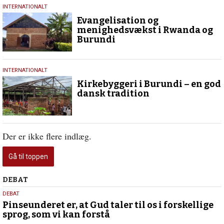
16.
INTERNATIONALT
december
Evangelisation og
2024
menighedsvækst i Rwanda og
Burundi
18.
INTERNATIONALT
juni
Kirkebyggeri i Burundi – en god
2022
dansk tradition
Der er ikke flere indlæg.
Gå til toppen
Debat
DEBAT
5.
DEBAT
august
Pinseunderet er, at Gud taler til os i forskellige
sprog, som vi kan forstå
2026