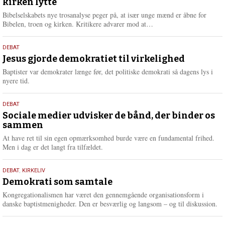
kirken lytte
2026
r
e
Bibelselskabets nye trosanalyse peger på, at især unge mænd er åbne for
L
Bibelen, troen og kirken. Kritikere advarer mod at…
æ
s
18.
DEBAT
m
maj
Jesus gjorde demokratiet til virkelighed
e
2026
r
Baptister var demokrater længe før, det politiske demokrati så dagens lys i
e
nyere tid.
18.
DEBAT
maj
Sociale medier udvisker de bånd, der binder os
sammen
2026
At have ret til sin egen opmærksomhed burde være en fundamental frihed.
Men i dag er det langt fra tilfældet.
18.
DEBAT
,
KIRKELIV
maj
Demokrati som samtale
2026
Kongregationalismen har været den gennemgående organisationsform i
danske baptistmenigheder. Den er besværlig og langsom – og til diskussion.