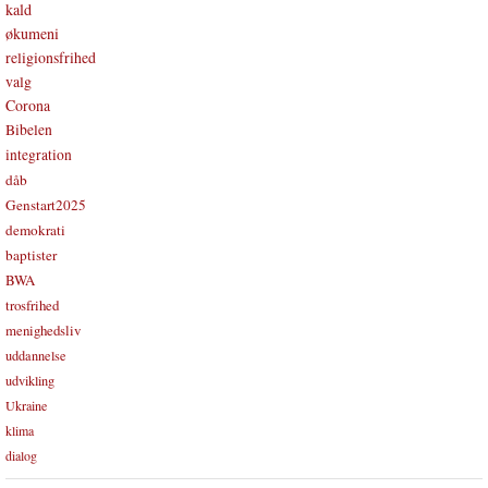
kald
økumeni
religionsfrihed
valg
Corona
Bibelen
integration
dåb
Genstart2025
demokrati
baptister
BWA
trosfrihed
menighedsliv
uddannelse
udvikling
Ukraine
klima
dialog