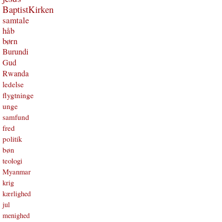
BaptistKirken
samtale
håb
børn
Burundi
Gud
Rwanda
ledelse
flygtninge
unge
samfund
fred
politik
bøn
teologi
Myanmar
krig
kærlighed
jul
menighed