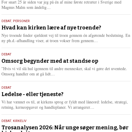
For snart 25 år siden var jeg på én af mine første retræter i Sverige med
L
Magnus Malm som åndelig…
æ
s
25.
DEBAT
,
PERSONER
m
juli
Hvad kan kirken lære af nye troende?
e
2026
r
Nye troende finder sjældent vej til troen gennem én afgørende beslutning. En
e
L
ny ph.d.-afhandling viser, at troen vokser frem gennem…
æ
s
9.
DEBAT
m
juli
Omsorg begynder med at standse op
e
2026
r
”Hvis vi vil slå hul igennem til andre mennesker, skal vi gøre det uventede.
e
L
Omsorg handler om at gå lidt…
æ
s
10.
DEBAT
m
juni
Ledelse - eller tjeneste?
e
2026
r
Vi har vænnet os til, at kirkens sprog er fyldt med låneord: ledelse, strategi,
e
L
retning, kerneopgaver og handleplaner. Vi arrangerer…
æ
s
2.
DEBAT
,
KIRKELIV
m
juni
Trosanalysen 2026: Når unge søger mening, bør
e