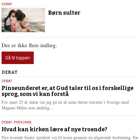
6.
DEBAT
december
Børn sulter
2018
Der er ikke flere indlæg.
Gå til toppen
Debat
DEBAT
5.
DEBAT
august
Pinseunderet er, at Gud taler til os i forskellige
sprog, som vi kan forstå
2026
For snart 25 år siden var jeg på én af mine første retræter i Sverige med
L
Magnus Malm som åndelig…
æ
s
25.
DEBAT
,
PERSONER
m
juli
Hvad kan kirken lære af nye troende?
e
2026
r
Nye troende finder sjældent vej til troen gennem én afgørende beslutning. En