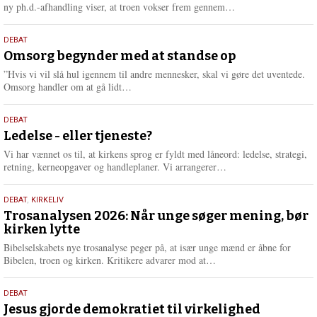
e
L
ny ph.d.-afhandling viser, at troen vokser frem gennem…
æ
s
9.
DEBAT
m
juli
Omsorg begynder med at standse op
e
2026
r
”Hvis vi vil slå hul igennem til andre mennesker, skal vi gøre det uventede.
e
L
Omsorg handler om at gå lidt…
æ
s
10.
DEBAT
m
juni
Ledelse - eller tjeneste?
e
2026
r
Vi har vænnet os til, at kirkens sprog er fyldt med låneord: ledelse, strategi,
e
L
retning, kerneopgaver og handleplaner. Vi arrangerer…
æ
s
2.
DEBAT
,
KIRKELIV
m
juni
Trosanalysen 2026: Når unge søger mening, bør
e
kirken lytte
2026
r
e
Bibelselskabets nye trosanalyse peger på, at især unge mænd er åbne for
L
Bibelen, troen og kirken. Kritikere advarer mod at…
æ
s
18.
DEBAT
m
maj
Jesus gjorde demokratiet til virkelighed
e