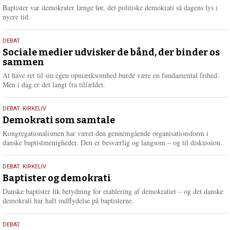
2026
r
Baptister var demokrater længe før, det politiske demokrati så dagens lys i
e
nyere tid.
18.
DEBAT
maj
Sociale medier udvisker de bånd, der binder os
sammen
2026
At have ret til sin egen opmærksomhed burde være en fundamental frihed.
Men i dag er det langt fra tilfældet.
18.
DEBAT
,
KIRKELIV
maj
Demokrati som samtale
2026
Kongregationalismen har været den gennemgående organisationsform i
danske baptistmenigheder. Den er besværlig og langsom – og til diskussion.
18.
DEBAT
,
KIRKELIV
maj
Baptister og demokrati
2026
Danske baptister fik betydning for etablering af demokratiet – og det danske
demokrati har haft indflydelse på baptisterne.
18.
DEBAT