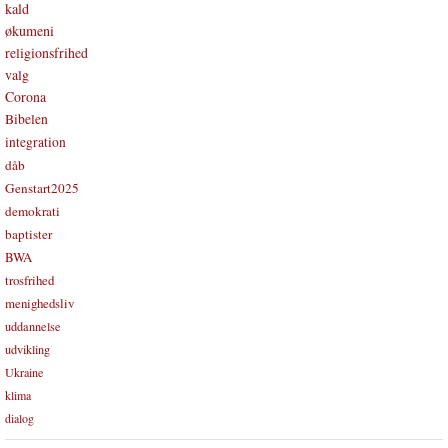
kald
økumeni
religionsfrihed
valg
Corona
Bibelen
integration
dåb
Genstart2025
demokrati
baptister
BWA
trosfrihed
menighedsliv
uddannelse
udvikling
Ukraine
klima
dialog