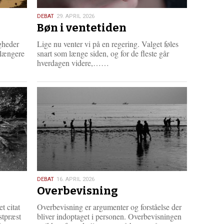
29.
DEBAT
29. APRIL 2026
Bøn i ventetiden
april
2026
igheder
Lige nu venter vi på en regering. Valget føles
 længere
snart som længe siden, og for de fleste går
L
hverdagen videre,……
æ
s
m
e
r
e
16.
DEBAT
16. APRIL 2026
Overbevisning
april
2026
t citat
Overbevisning er argumenter og forståelse der
stpræst
bliver indoptaget i personen. Overbevisningen