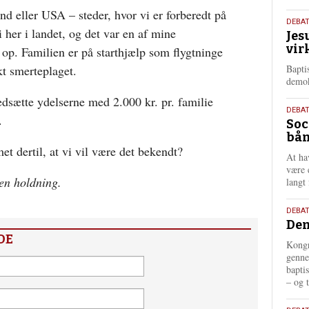
nd eller USA – steder, hvor vi er forberedt på
18.
DEBA
 i her i landet, og det var en af mine
Jes
maj
vir
 op. Familien er på starthjælp som flygtninge
202
kt smerteplaget.
Bapti
demok
edsætte ydelserne med 2.000 kr. pr. familie
18.
DEBA
.
Soc
maj
bån
202
 dertil, at vi vil være det bekendt?
At ha
være 
gen holdning.
langt 
18.
DEBAT
Dem
maj
DE
202
Kongr
genne
bapti
– og t