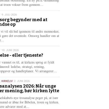
gørende beslutning. En ny ph.d.-afhandling
L
, at troen vokser frem gennem…
æ
s
T
9. JULI 2026
m
org begynder med at
e
ndse op
6
r
e
 vi vil slå hul igennem til andre mennesker,
vi gøre det uventede. Omsorg handler om at
L
dt…
æ
s
T
10. JUNI 2026
m
else - eller tjeneste?
e
6
r
 vænnet os til, at kirkens sprog er fyldt
e
neord: ledelse, strategi, retning,
L
opgaver og handleplaner. Vi arrangerer…
æ
s
,
KIRKELIV
2. JUNI 2026
m
sanalysen 2026: Når unge
e
er mening, bør kirken lytte
6
r
e
selskabets nye trosanalyse peger på, at især
mænd er åbne for Bibelen, troen og kirken.
L
kere advarer mod at…