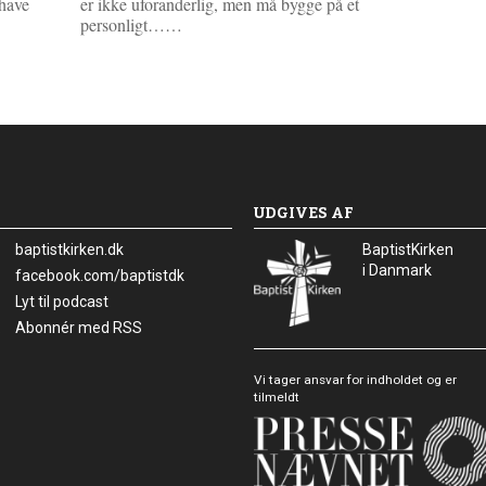
 have
er ikke uforanderlig, men må bygge på et
L
personligt……
æ
s
m
e
r
e
UDGIVES AF
baptistkirken.dk
BaptistKirken
i Danmark
Facebook:
facebook.com/baptistdk
Lyt til podcast
Abonnér med RSS
Vi tager ansvar for indholdet og er
tilmeldt