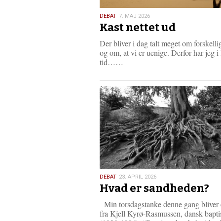
7.
DEBAT
7. MAJ 2026
Kast nettet ud
maj
2026
Der bliver i dag talt meget om forskell
og om, at vi er uenige. Derfor har jeg i
L
tid……
æ
s
m
e
r
e
23.
DEBAT
23. APRIL 2026
Hvad er sandheden?
april
2026
Min torsdagstanke denne gang bliver e
fra Kjell Kyrø-Rasmussen, dansk bapti