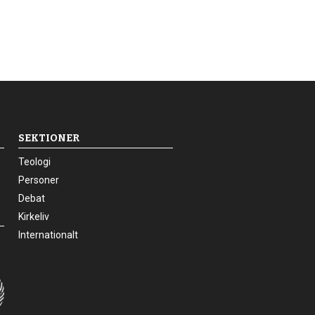
SEKTIONER
24.0:
Teologi
25.0:
Personer
26.0:
Debat
27.0:
Kirkeliv
28.0:
Internationalt