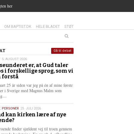
gten her
14.0:
15.0:
16.0:
OM BAPTIST.DK
HELE BLADET
STØT
at
AT
Gå til debat
T
5. AUGUST 2026
seunderet er, at Gud taler
st
os i forskellige sprog, som vi
6
 forstå
nart 25 år siden var jeg på én af mine første
ter i Sverige med Magnus Malm som
L
lig…
æ
s
,
PERSONER
25. JULI 2026
m
d kan kirken lære af nye
e
ende?
6
r
e
roende finder sjældent vej til troen gennem