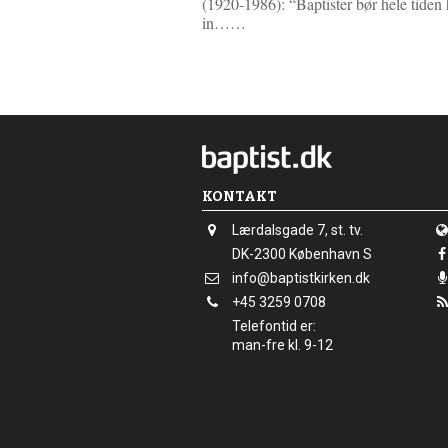
(1920-1986): “Baptister bør hele tiden
L
in……
æ
s
m
e
r
e
KONTAKT
Adresse:
Lærdalsgade 7, st. tv.
Adresse:
DK-2300
København S
Send
info@baptistkirken.dk
email:
Tlf.:
+45 3259 0708
Telefontid er:
man-fre kl. 9-12