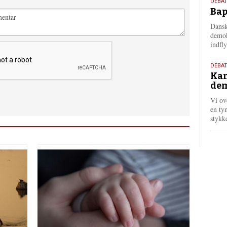
18.
DEBAT
Bap
maj
202
Dansk
demok
indfly
18.
DEBA
Kan
maj
dem
202
Vi ov
en tyn
stykk