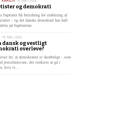
,
KIRKELIV
18. MAJ 2026
tister og demokrati
6
e baptister fik betydning for etablering af
ratiet – og det danske demokrati har haft
delse på baptisterne.
T
18. MAJ 2026
 dansk og vestligt
okrati overleve?
6
erser let, at demokratiet er skrøbeligt – som
d porcelænsvase, der risikerer at gå i
L
er, hvis vi…
æ
s
m
e
r
e