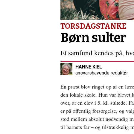
TORSDAGSTANKE
Børn sulter
Et samfund kendes på, hvo
HANNE KIEL
ansvarshavende redaktør
En præst blev ringet op af en lære
den lokale skole. Hun var blevet k
over, at en elev i 5. kl. sultede. F
er på offentlig forsørgelse, og val
stod mellem absolut nødvendig m
til barnets far – og tilstrækkelig m