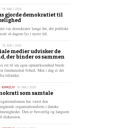
æ
s
T
18. MAJ 2026
m
us gjorde demokratiet til
e
kelighed
6
r
e
ster var demokrater længe før, det politiske
rati så dagens lys i nyere tid.
T
18. MAJ 2026
iale medier udvisker de
d, der binder os sammen
6
ve ret til sin egen opmærksomhed burde
en fundamental frihed. Men i dag er det
fra tilfældet.
,
KIRKELIV
18. MAJ 2026
okrati som samtale
6
egationalismen har været den
mgående organisationsform i danske
stmenigheder. Den er besværlig og langsom
il diskussion.