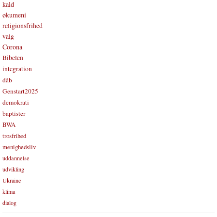
kald
økumeni
religionsfrihed
valg
Corona
Bibelen
integration
dåb
Genstart2025
demokrati
baptister
BWA
trosfrihed
menighedsliv
uddannelse
udvikling
Ukraine
klima
dialog