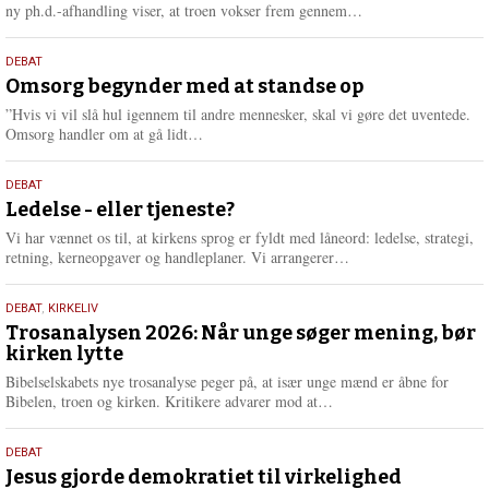
e
L
ny ph.d.-afhandling viser, at troen vokser frem gennem…
æ
s
9.
DEBAT
m
juli
Omsorg begynder med at standse op
e
2026
r
”Hvis vi vil slå hul igennem til andre mennesker, skal vi gøre det uventede.
e
L
Omsorg handler om at gå lidt…
æ
s
10.
DEBAT
m
juni
Ledelse - eller tjeneste?
e
2026
r
Vi har vænnet os til, at kirkens sprog er fyldt med låneord: ledelse, strategi,
e
L
retning, kerneopgaver og handleplaner. Vi arrangerer…
æ
s
2.
DEBAT
,
KIRKELIV
m
juni
Trosanalysen 2026: Når unge søger mening, bør
e
kirken lytte
2026
r
e
Bibelselskabets nye trosanalyse peger på, at især unge mænd er åbne for
L
Bibelen, troen og kirken. Kritikere advarer mod at…
æ
s
18.
DEBAT
m
maj
Jesus gjorde demokratiet til virkelighed
e