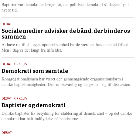
2026
r
Baptister var demokrater længe før, det politiske demokrati så dagens lys i
e
nyere tid.
18.
DEBAT
maj
Sociale medier udvisker de bånd, der binder os
sammen
2026
At have ret til sin egen opmærksomhed burde være en fundamental frihed.
Men i dag er det langt fra tilfældet.
18.
DEBAT
,
KIRKELIV
maj
Demokrati som samtale
2026
Kongregationalismen har været den gennemgående organisationsform i
danske baptistmenigheder. Den er besværlig og langsom – og til diskussion.
18.
DEBAT
,
KIRKELIV
maj
Baptister og demokrati
2026
Danske baptister fik betydning for etablering af demokratiet – og det danske
demokrati har haft indflydelse på baptisterne.
18.
DEBAT