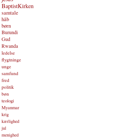
BaptistKirken
samtale
håb
børn
Burundi
Gud
Rwanda
ledelse
flygtninge
unge
samfund
fred
politik
bøn
teologi
Myanmar
krig
kærlighed
jul
menighed