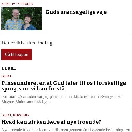
16.
KIRKELIV
,
PERSONER
september
Guds uransagelige veje
2019
Der er ikke flere indlæg.
Gå til toppen
Debat
DEBAT
5.
DEBAT
august
Pinseunderet er, at Gud taler til os i forskellige
sprog, som vi kan forstå
2026
For snart 25 år siden var jeg på én af mine første retræter i Sverige med
L
Magnus Malm som åndelig…
æ
s
25.
DEBAT
,
PERSONER
m
juli
Hvad kan kirken lære af nye troende?
e
2026
r
Nye troende finder sjældent vej til troen gennem én afgørende beslutning. En