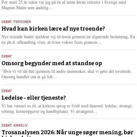
For snart 25 år siden var jeg på én af mine første retræter i Sverige med
L
Magnus Malm som åndelig…
æ
s
25.
DEBAT
,
PERSONER
m
juli
Hvad kan kirken lære af nye troende?
e
2026
r
Nye troende finder sjældent vej til troen gennem én afgørende beslutning. En
e
L
ny ph.d.-afhandling viser, at troen vokser frem gennem…
æ
s
9.
DEBAT
m
juli
Omsorg begynder med at standse op
e
2026
r
”Hvis vi vil slå hul igennem til andre mennesker, skal vi gøre det uventede.
e
L
Omsorg handler om at gå lidt…
æ
s
10.
DEBAT
m
juni
Ledelse - eller tjeneste?
e
2026
r
Vi har vænnet os til, at kirkens sprog er fyldt med låneord: ledelse, strategi,
e
L
retning, kerneopgaver og handleplaner. Vi arrangerer…
æ
s
2.
DEBAT
,
KIRKELIV
m
juni
Trosanalysen 2026: Når unge søger mening, bør
e