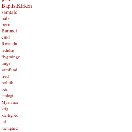
BaptistKirken
samtale
håb
børn
Burundi
Gud
Rwanda
ledelse
flygtninge
unge
samfund
fred
politik
bøn
teologi
Myanmar
krig
kærlighed
jul
menighed