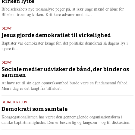
kirken lytte
2026
r
e
Bibelselskabets nye trosanalyse peger på, at især unge mænd er åbne for
L
Bibelen, troen og kirken. Kritikere advarer mod at…
æ
s
18.
DEBAT
m
maj
Jesus gjorde demokratiet til virkelighed
e
2026
r
Baptister var demokrater længe før, det politiske demokrati så dagens lys i
e
nyere tid.
18.
DEBAT
maj
Sociale medier udvisker de bånd, der binder os
sammen
2026
At have ret til sin egen opmærksomhed burde være en fundamental frihed.
Men i dag er det langt fra tilfældet.
18.
DEBAT
,
KIRKELIV
maj
Demokrati som samtale
2026
Kongregationalismen har været den gennemgående organisationsform i
danske baptistmenigheder. Den er besværlig og langsom – og til diskussion.