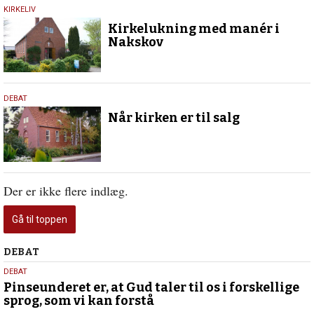
1.
KIRKELIV
maj
Kirkelukning med manér i
2019
Nakskov
15.
DEBAT
januar
Når kirken er til salg
2019
Der er ikke flere indlæg.
Gå til toppen
Debat
DEBAT
5.
DEBAT
august
Pinseunderet er, at Gud taler til os i forskellige
sprog, som vi kan forstå
2026