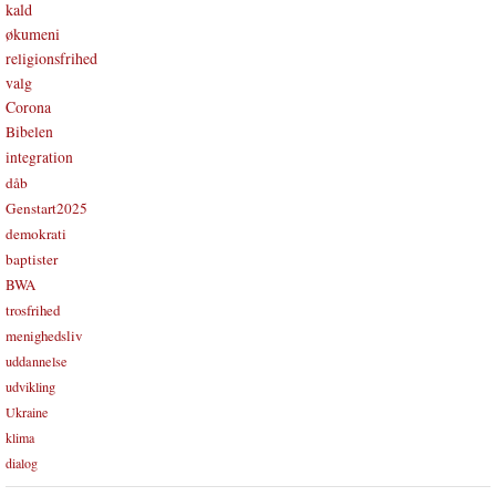
kald
økumeni
religionsfrihed
valg
Corona
Bibelen
integration
dåb
Genstart2025
demokrati
baptister
BWA
trosfrihed
menighedsliv
uddannelse
udvikling
Ukraine
klima
dialog