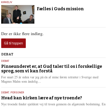
1.
KIRKELIV
februar
Fælles i Guds mission
2017
Der er ikke flere indlæg.
Gå til toppen
Debat
DEBAT
5.
DEBAT
august
Pinseunderet er, at Gud taler til os i forskellige
sprog, som vi kan forstå
2026
For snart 25 år siden var jeg på én af mine første retræter i Sverige med
L
Magnus Malm som åndelig…
æ
s
25.
DEBAT
,
PERSONER
m
juli
Hvad kan kirken lære af nye troende?
e
2026
r
Nye troende finder sjældent vej til troen gennem én afgørende beslutning. En
e