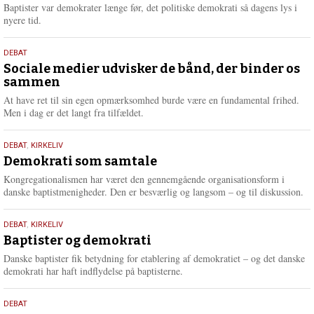
2026
r
Baptister var demokrater længe før, det politiske demokrati så dagens lys i
e
nyere tid.
18.
DEBAT
maj
Sociale medier udvisker de bånd, der binder os
sammen
2026
At have ret til sin egen opmærksomhed burde være en fundamental frihed.
Men i dag er det langt fra tilfældet.
18.
DEBAT
,
KIRKELIV
maj
Demokrati som samtale
2026
Kongregationalismen har været den gennemgående organisationsform i
danske baptistmenigheder. Den er besværlig og langsom – og til diskussion.
18.
DEBAT
,
KIRKELIV
maj
Baptister og demokrati
2026
Danske baptister fik betydning for etablering af demokratiet – og det danske
demokrati har haft indflydelse på baptisterne.
18.
DEBAT