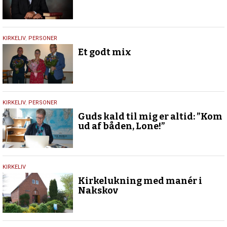
2.
KIRKELIV
,
PERSONER
oktober
Et godt mix
2019
21.
KIRKELIV
,
PERSONER
maj
Guds kald til mig er altid: ”Kom
2019
ud af båden, Lone!”
1.
KIRKELIV
maj
Kirkelukning med manér i
2019
Nakskov