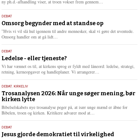
L
ny ph.d.-afhandling viser, at troen vokser frem gennem…
æ
s
9.
DEBAT
m
juli
Omsorg begynder med at standse op
e
2026
r
”Hvis vi vil slå hul igennem til andre mennesker, skal vi gøre det uventede.
e
L
Omsorg handler om at gå lidt…
æ
s
10.
DEBAT
m
juni
Ledelse - eller tjeneste?
e
2026
r
Vi har vænnet os til, at kirkens sprog er fyldt med låneord: ledelse, strategi,
e
L
retning, kerneopgaver og handleplaner. Vi arrangerer…
æ
s
2.
DEBAT
,
KIRKELIV
m
juni
Trosanalysen 2026: Når unge søger mening, bør
e
kirken lytte
2026
r
e
Bibelselskabets nye trosanalyse peger på, at især unge mænd er åbne for
L
Bibelen, troen og kirken. Kritikere advarer mod at…
æ
s
18.
DEBAT
m
maj
Jesus gjorde demokratiet til virkelighed
e