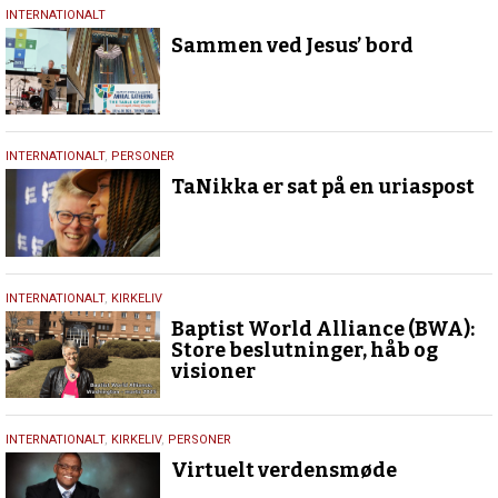
17.
INTERNATIONALT
juli
Sammen ved Jesus’ bord
2026
13.
INTERNATIONALT
,
PERSONER
marts
TaNikka er sat på en uriaspost
2026
7.
INTERNATIONALT
,
KIRKELIV
marts
Baptist World Alliance (BWA):
2025
Store beslutninger, håb og
visioner
24.
INTERNATIONALT
,
KIRKELIV
,
PERSONER
juli
Virtuelt verdensmøde
2020