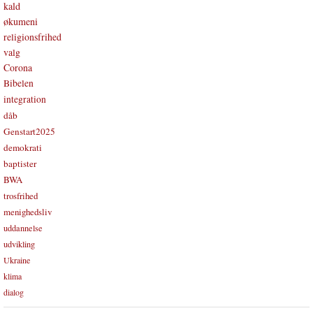
kald
økumeni
religionsfrihed
valg
Corona
Bibelen
integration
dåb
Genstart2025
demokrati
baptister
BWA
trosfrihed
menighedsliv
uddannelse
udvikling
Ukraine
klima
dialog