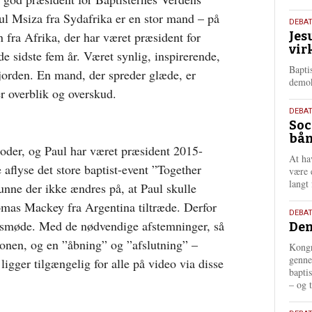
l Msiza fra Sydafrika er en stor mand – på
18.
DEBA
 fra Afrika, der har været præsident for
Jes
maj
vir
202
e sidste fem år. Været synlig, inspirerende,
Bapti
 jorden. En mand, der spreder glæde, er
demok
r overblik og overskud.
18.
DEBA
Soc
maj
bån
202
ioder, og Paul har været præsident 2015-
At ha
flyse det store baptist-event ”Together
være 
langt 
unne der ikke ændres på, at Paul skulle
ómas Mackey fra Argentina tiltræde. Derfor
18.
DEBAT
 årsmøde. Med de nødvendige afstemninger, så
Dem
maj
202
tionen, og en ”åbning” og ”afslutning” –
Kongr
genne
igger tilgængelig for alle på video via disse
bapti
– og t