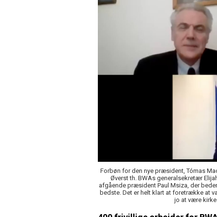
Forbøn for den nye præsident, Tómas Mack
Øverst th. BWAs generalsekretær Elij
afgående præsident Paul Msiza, der beder. 
bedste. Det er helt klart at foretrække a
jo at være kirke