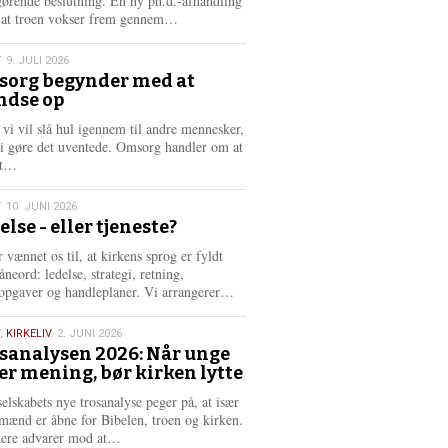
gørende beslutning. En ny ph.d.-afhandling
L
, at troen vokser frem gennem…
æ
s
T
9. JULI 2026
m
org begynder med at
e
ndse op
6
r
e
 vi vil slå hul igennem til andre mennesker,
vi gøre det uventede. Omsorg handler om at
L
dt…
æ
s
T
10. JUNI 2026
m
else - eller tjeneste?
e
6
r
 vænnet os til, at kirkens sprog er fyldt
e
neord: ledelse, strategi, retning,
L
opgaver og handleplaner. Vi arrangerer…
æ
s
,
KIRKELIV
2. JUNI 2026
m
sanalysen 2026: Når unge
e
er mening, bør kirken lytte
6
r
e
selskabets nye trosanalyse peger på, at især
mænd er åbne for Bibelen, troen og kirken.
L
kere advarer mod at…