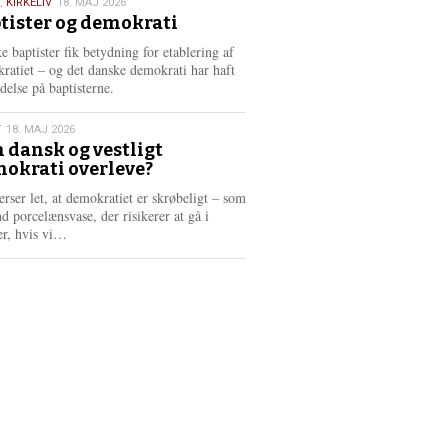
,
KIRKELIV
18. MAJ 2026
tister og demokrati
6
e baptister fik betydning for etablering af
ratiet – og det danske demokrati har haft
delse på baptisterne.
T
18. MAJ 2026
 dansk og vestligt
okrati overleve?
6
erser let, at demokratiet er skrøbeligt – som
d porcelænsvase, der risikerer at gå i
L
er, hvis vi…
æ
s
m
e
r
e