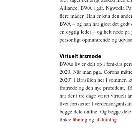
Alliance, BWA i går. Ngwedla Pau
flere måder. Han er kun den anden
BWA – og han har gjort det godt d
en dygtig leder – og helt nede på
personligt opmuntrende og udvise
Virtuelt årsmøde
BWAs liv er delt op i fem-års per
2020. Når man pga. Corona måtte a
2020” i Brasilien her i sommer, k
fratræde og den nye præsident, T
har der i tre dage været virtuelt
livet fortsætter i verdensorganisa
begge dele online. Og begge dele l
links:
åbning
og
afslutning
.