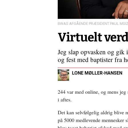
eller
tilskuer?
BWAS AFGÅENDE PRÆSIDENT PAUL MSI
Virtuelt ve
Jeg slap opvasken og gik i
og fest med baptister fra 
LONE MØLLER-HANSEN
244 var med online, og mens jeg s
i aftes.
Det kan selvfølgelig aldrig blive 
på 5000 medlevende mennesker ska
blev taget behørigt afsked med en