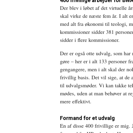
400 frivillige arbejder for BW
Der blev i løbet af det virtuelle
skal virke de næste fem år. I alt 
med alt fra økonomi til teologi, 
kommissioner sidder 381 personer
sidder i flere kommissioner.
Der er også otte udvalg, som har 
gøre – her er i alt 133 personer f
gengangere, men i alt skal der n
frivillig basis. Det vil sige, at de a
til udvalgsmøder. Vi kan takke tek
mødes, uden at man behøver at r
mere effektivt.
Formand for et udvalg
En af disse 400 frivillige er mig. 