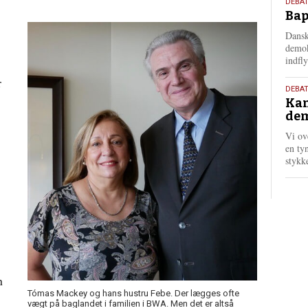
18.
DEBAT
Bap
maj
202
Dansk
demok
indfly
r
18.
DEBA
Kan
maj
dem
202
Vi ov
en tyn
stykk
n
Tómas Mackey og hans hustru Febe. Der lægges ofte
vægt på baglandet i familien i BWA. Men det er altså