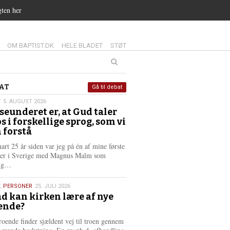
gten her
14.0:
15.0:
16.0:
OM BAPTIST.DK
HELE BLADET
STØT
at
AT
Gå til debat
T
5. AUGUST 2026
seunderet er, at Gud taler
st
os i forskellige sprog, som vi
6
 forstå
nart 25 år siden var jeg på én af mine første
ter i Sverige med Magnus Malm som
L
lig…
æ
s
,
PERSONER
25. JULI 2026
m
d kan kirken lære af nye
e
ende?
6
r
e
roende finder sjældent vej til troen gennem