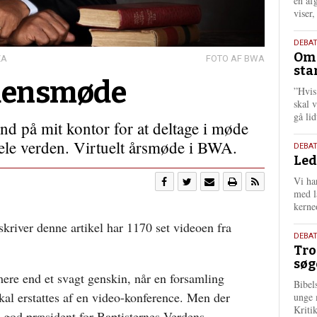
én af
viser
9.
DEBA
Oms
juli
ZA
BWA
sta
202
rdensmøde
”Hvis
skal 
gå li
nd på mit kontor for at deltage i møde
hele verden. Virtuelt årsmøde i BWA.
10.
DEBA
Led
juni
202
Vi har
med lå
kerne
kriver denne artikel har 1170 set videoen fra
2.
DEBAT
Tro
juni
søg
202
mere end et svagt genskin, når en forsamling
Bibel
l erstattes af en video-konference. Men der
unge 
Kriti
 god præsident for Baptisternes Verdens