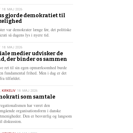
æ
s
T
18. MAJ 2026
m
us gjorde demokratiet til
e
kelighed
6
r
e
ster var demokrater længe før, det politiske
rati så dagens lys i nyere tid.
T
18. MAJ 2026
iale medier udvisker de
d, der binder os sammen
6
ve ret til sin egen opmærksomhed burde
en fundamental frihed. Men i dag er det
fra tilfældet.
,
KIRKELIV
18. MAJ 2026
okrati som samtale
6
egationalismen har været den
mgående organisationsform i danske
stmenigheder. Den er besværlig og langsom
il diskussion.