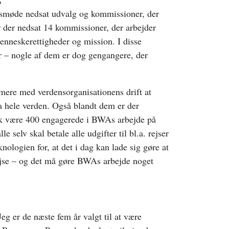
A
 årsmøde nedsat udvalg og kommissioner, der
er der nedsat 14 kommissioner, der arbejder
menneskerettigheder og mission. I disse
 – nogle af dem er dog gengangere, der
mere med verdensorganisationens drift at
ra hele verden. Også blandt dem er der
ok være 400 engagerede i BWAs arbejde på
lle selv skal betale alle udgifter til bl.a. rejser
nologien for, at det i dag kan lade sig gøre at
ejse – og det må gøre BWAs arbejde noget
Jeg er de næste fem år valgt til at være