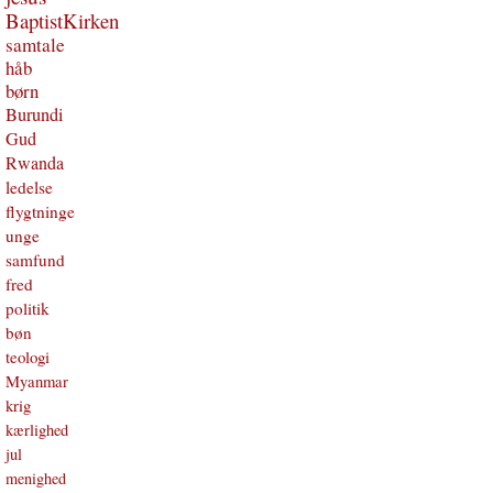
BaptistKirken
samtale
håb
børn
Burundi
Gud
Rwanda
ledelse
flygtninge
unge
samfund
fred
politik
bøn
teologi
Myanmar
krig
kærlighed
jul
menighed