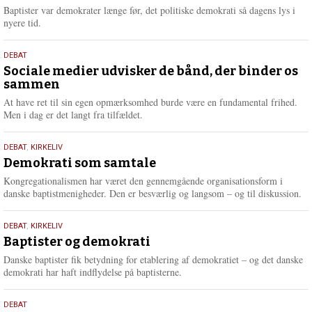
2026
r
Baptister var demokrater længe før, det politiske demokrati så dagens lys i
e
nyere tid.
18.
DEBAT
maj
Sociale medier udvisker de bånd, der binder os
sammen
2026
At have ret til sin egen opmærksomhed burde være en fundamental frihed.
Men i dag er det langt fra tilfældet.
18.
DEBAT
,
KIRKELIV
maj
Demokrati som samtale
2026
Kongregationalismen har været den gennemgående organisationsform i
danske baptistmenigheder. Den er besværlig og langsom – og til diskussion.
18.
DEBAT
,
KIRKELIV
maj
Baptister og demokrati
2026
Danske baptister fik betydning for etablering af demokratiet – og det danske
demokrati har haft indflydelse på baptisterne.
18.
DEBAT