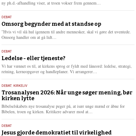
e
L
ny ph.d.-afhandling viser, at troen vokser frem gennem…
æ
s
9.
DEBAT
m
juli
Omsorg begynder med at standse op
e
2026
r
”Hvis vi vil slå hul igennem til andre mennesker, skal vi gøre det uventede.
e
L
Omsorg handler om at gå lidt…
æ
s
10.
DEBAT
m
juni
Ledelse - eller tjeneste?
e
2026
r
Vi har vænnet os til, at kirkens sprog er fyldt med låneord: ledelse, strategi,
e
L
retning, kerneopgaver og handleplaner. Vi arrangerer…
æ
s
2.
DEBAT
,
KIRKELIV
m
juni
Trosanalysen 2026: Når unge søger mening, bør
e
kirken lytte
2026
r
e
Bibelselskabets nye trosanalyse peger på, at især unge mænd er åbne for
L
Bibelen, troen og kirken. Kritikere advarer mod at…
æ
s
18.
DEBAT
m
maj
Jesus gjorde demokratiet til virkelighed
e