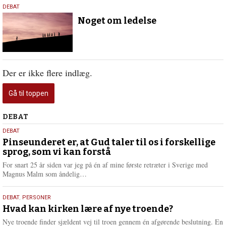
23.
DEBAT
juni
Noget om ledelse
2022
Der er ikke flere indlæg.
Gå til toppen
Debat
DEBAT
5.
DEBAT
august
Pinseunderet er, at Gud taler til os i forskellige
sprog, som vi kan forstå
2026
For snart 25 år siden var jeg på én af mine første retræter i Sverige med
L
Magnus Malm som åndelig…
æ
s
25.
DEBAT
,
PERSONER
m
juli
Hvad kan kirken lære af nye troende?
e
2026
r
Nye troende finder sjældent vej til troen gennem én afgørende beslutning. En