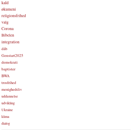
kald
økumeni
religionsfrihed
valg
Corona
Bibelen
integration
dåb
Genstart2025
demokrati
baptister
BWA
trosfrihed
menighedsliv
uddannelse
udvikling
Ukraine
klima
dialog