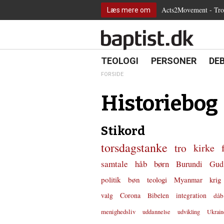
2.0:
Spring
Vend
Gå
Teologi
Acts2Movement - Tro i
Læs mere om
3.0:
menu
tilbage
til
Personer
4.0:
over
til
vores
Debat
5.0:
og
forsiden
guide
Kirkeliv
6.0:
gå
for
Internationalt
til
tilgængelighed
18.0:
19.0:
20.
8.0:
TEOLOGI
PERSONER
DE
Teologi
indhold
9.0:
Personer
FORSIDE
10.0:
Debat
11.0:
Kirkeliv
Historiebog
12.0:
Internationalt
Stikord
torsdagstanke
tro
kirke
samtale
håb
børn
Burundi
Gud
politik
bøn
teologi
Myanmar
krig
valg
Corona
Bibelen
integration
dåb
menighedsliv
uddannelse
udvikling
Ukrain