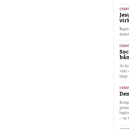
18.
DEBA
Jes
maj
vir
202
Bapti
demok
18.
DEBA
Soc
maj
bån
202
At ha
være 
langt 
18.
DEBAT
Dem
maj
202
Kongr
genne
bapti
– og t