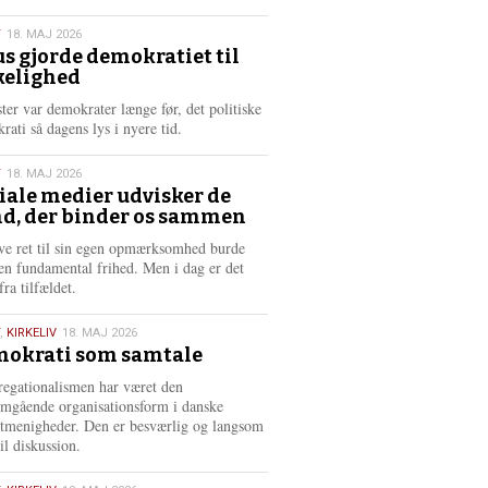
æ
s
T
18. MAJ 2026
m
us gjorde demokratiet til
e
kelighed
6
r
e
ster var demokrater længe før, det politiske
rati så dagens lys i nyere tid.
T
18. MAJ 2026
iale medier udvisker de
d, der binder os sammen
6
ve ret til sin egen opmærksomhed burde
en fundamental frihed. Men i dag er det
fra tilfældet.
,
KIRKELIV
18. MAJ 2026
okrati som samtale
6
egationalismen har været den
mgående organisationsform i danske
stmenigheder. Den er besværlig og langsom
il diskussion.