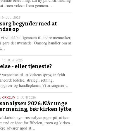
gørende beslutning. En ny ph.d.-afhandling
L
, at troen vokser frem gennem…
æ
s
T
9. JULI 2026
m
org begynder med at
e
ndse op
6
r
e
 vi vil slå hul igennem til andre mennesker,
vi gøre det uventede. Omsorg handler om at
L
dt…
æ
s
T
10. JUNI 2026
m
else - eller tjeneste?
e
6
r
 vænnet os til, at kirkens sprog er fyldt
e
neord: ledelse, strategi, retning,
L
opgaver og handleplaner. Vi arrangerer…
æ
s
,
KIRKELIV
2. JUNI 2026
m
sanalysen 2026: Når unge
e
er mening, bør kirken lytte
6
r
e
selskabets nye trosanalyse peger på, at især
mænd er åbne for Bibelen, troen og kirken.
L
kere advarer mod at…