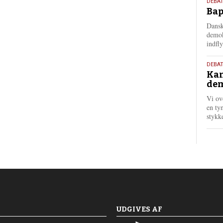
18.
DEBAT
Bap
maj
202
Dansk
demok
indfly
18.
DEBA
Kan
maj
dem
202
Vi ov
en tyn
stykk
UDGIVES AF