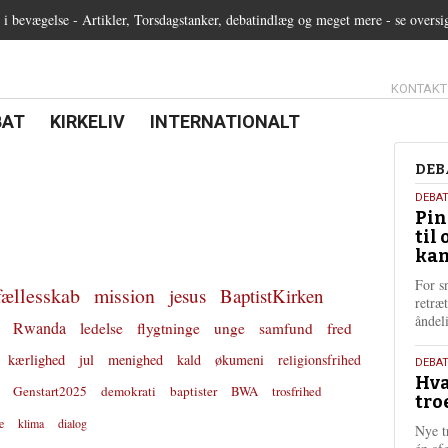
 bevægelse - Artikler, Torsdagstanker, debatindlæg og meget mere - se oversi
13.0:
KONTAKT
0:
21.0:
22.0:
BAT
KIRKELIV
INTERNATIONALT
Deb
DEB
5.
DEBA
Pin
augu
til 
202
kan
For s
fællesskab
mission
jesus
BaptistKirken
retræ
ånde
Rwanda
ledelse
flygtninge
unge
samfund
fred
kærlighed
jul
menighed
kald
økumeni
religionsfrihed
25.
DEBAT
Hva
juli
Genstart2025
demokrati
baptister
BWA
trosfrihed
tro
202
e
klima
dialog
Nye t