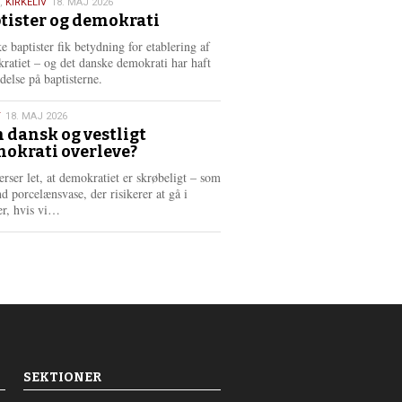
,
KIRKELIV
18. MAJ 2026
tister og demokrati
6
e baptister fik betydning for etablering af
ratiet – og det danske demokrati har haft
delse på baptisterne.
T
18. MAJ 2026
 dansk og vestligt
okrati overleve?
6
erser let, at demokratiet er skrøbeligt – som
d porcelænsvase, der risikerer at gå i
L
er, hvis vi…
æ
s
m
e
r
e
SEKTIONER