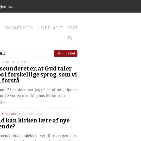
gten her
14.0:
15.0:
16.0:
OM BAPTIST.DK
HELE BLADET
STØT
at
AT
Gå til debat
T
5. AUGUST 2026
seunderet er, at Gud taler
st
os i forskellige sprog, som vi
6
 forstå
nart 25 år siden var jeg på én af mine første
ter i Sverige med Magnus Malm som
L
lig…
æ
s
,
PERSONER
25. JULI 2026
m
d kan kirken lære af nye
e
ende?
6
r
e
roende finder sjældent vej til troen gennem