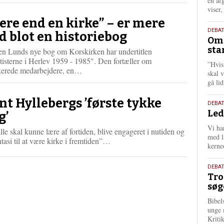
én af
viser
ere end en kirke” – er mere
9.
DEBA
d blot en historiebog
Oms
juli
sta
en Lunds nye bog om Korskirken har undertitlen
202
isterne i Herlev 1959 - 1985". Den fortæller om
”Hvis
L
kerede medarbejdere, en…
skal 
æ
gå li
s
m
nt Hyllebergs ’første tykke
10.
DEBA
e
Led
juni
g’
r
202
e
Vi har
lle skal kunne lære af fortiden, blive engageret i nutiden og
med lå
L
ntasi til at være kirke i fremtiden”…
kerne
æ
s
2.
m
DEBAT
Tro
juni
e
søg
r
202
e
Bibel
unge 
Kriti