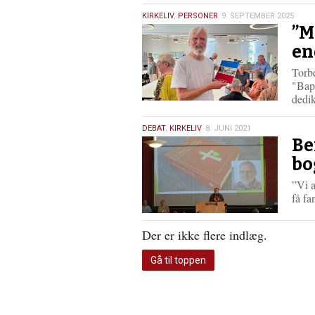
9.
KIRKELIV
,
PERSONER
9. SEPTEMBER 2025
”M
september
2025
en
Torb
"Bapt
dedi
8.
DEBAT
,
KIRKELIV
8. JUNI 2021
Be
juni
2021
bo
”Vi a
få fa
Der er ikke flere indlæg.
Gå til toppen