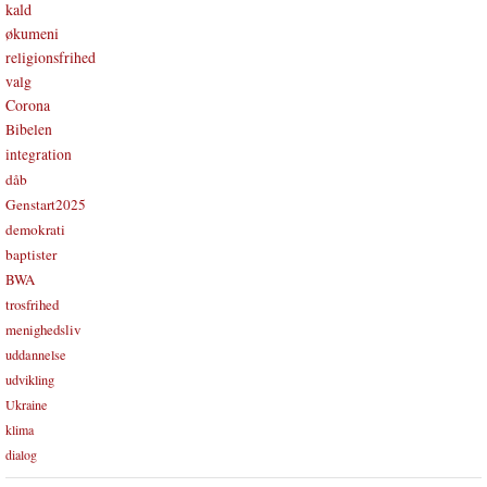
kald
økumeni
religionsfrihed
valg
Corona
Bibelen
integration
dåb
Genstart2025
demokrati
baptister
BWA
trosfrihed
menighedsliv
uddannelse
udvikling
Ukraine
klima
dialog