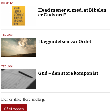
3.
KIRKELIV
juli
Hvad mener vi med, at Bibelen
2019
er Guds ord?
23.
TEOLOGI
september
I begyndelsen var Ordet
2016
29.
TEOLOGI
januar
Gud – den store komponist
2016
Der er ikke flere indlæg.
Gå til toppen