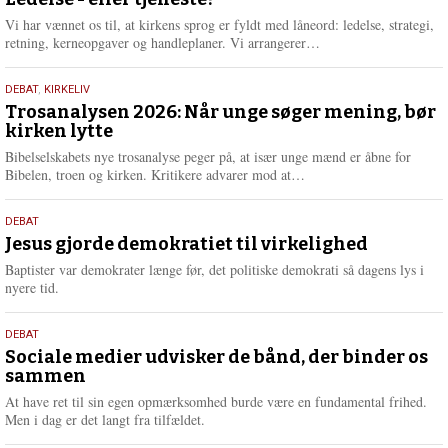
juni
e
2026
r
Vi har vænnet os til, at kirkens sprog er fyldt med låneord: ledelse, strategi,
e
L
retning, kerneopgaver og handleplaner. Vi arrangerer…
æ
s
2.
DEBAT
,
KIRKELIV
m
juni
Trosanalysen 2026: Når unge søger mening, bør
e
kirken lytte
2026
r
e
Bibelselskabets nye trosanalyse peger på, at især unge mænd er åbne for
L
Bibelen, troen og kirken. Kritikere advarer mod at…
æ
s
18.
DEBAT
m
maj
Jesus gjorde demokratiet til virkelighed
e
2026
r
Baptister var demokrater længe før, det politiske demokrati så dagens lys i
e
nyere tid.
18.
DEBAT
maj
Sociale medier udvisker de bånd, der binder os
sammen
2026
At have ret til sin egen opmærksomhed burde være en fundamental frihed.
Men i dag er det langt fra tilfældet.