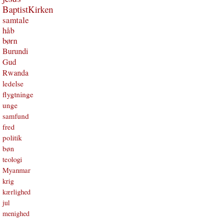
BaptistKirken
samtale
håb
børn
Burundi
Gud
Rwanda
ledelse
flygtninge
unge
samfund
fred
politik
bøn
teologi
Myanmar
krig
kærlighed
jul
menighed