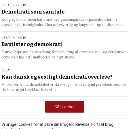
18.
DEBAT
,
KIRKELIV
maj
Demokrati som samtale
2026
Kongregationalismen har været den gennemgående organisationsform i
danske baptistmenigheder. Den er besværlig og langsom – og til diskussion.
18.
DEBAT
,
KIRKELIV
maj
Baptister og demokrati
2026
Danske baptister fik betydning for etablering af demokratiet – og det danske
demokrati har haft indflydelse på baptisterne.
18.
DEBAT
maj
Kan dansk og vestligt demokrati overleve?
2026
Vi overser let, at demokratiet er skrøbeligt – som en tynd porcelænsvase, der
L
risikerer at gå i stykker, hvis vi…
æ
s
m
Gå til debat
e
r
e
Vi bruger cookies for at sikre din brugeroplevelse. Fortsat brug