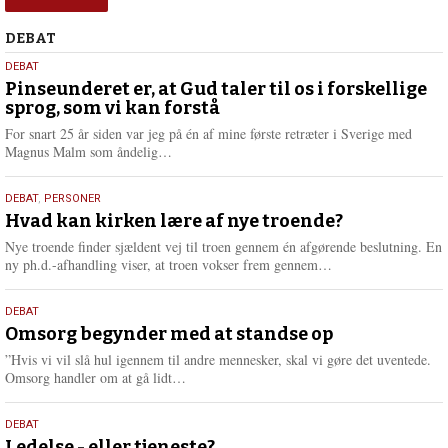
Debat
DEBAT
5.
DEBAT
august
Pinseunderet er, at Gud taler til os i forskellige
sprog, som vi kan forstå
2026
For snart 25 år siden var jeg på én af mine første retræter i Sverige med
L
Magnus Malm som åndelig…
æ
s
25.
DEBAT
,
PERSONER
m
juli
Hvad kan kirken lære af nye troende?
e
2026
r
Nye troende finder sjældent vej til troen gennem én afgørende beslutning. En
e
L
ny ph.d.-afhandling viser, at troen vokser frem gennem…
æ
s
9.
DEBAT
m
juli
Omsorg begynder med at standse op
e
2026
r
”Hvis vi vil slå hul igennem til andre mennesker, skal vi gøre det uventede.
e
L
Omsorg handler om at gå lidt…
æ
s
10.
DEBAT
m
Ledelse - eller tjeneste?