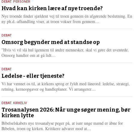
25.
DEBAT
,
PERSONER
m
juli
Hvad kan kirken lære af nye troende?
e
2026
r
Nye troende finder sjældent vej til troen gennem én afgørende beslutning. En
e
L
ny ph.d.-afhandling viser, at troen vokser frem gennem…
æ
s
9.
DEBAT
m
juli
Omsorg begynder med at standse op
e
2026
r
”Hvis vi vil slå hul igennem til andre mennesker, skal vi gøre det uventede.
e
L
Omsorg handler om at gå lidt…
æ
s
10.
DEBAT
m
juni
Ledelse - eller tjeneste?
e
2026
r
Vi har vænnet os til, at kirkens sprog er fyldt med låneord: ledelse, strategi,
e
L
retning, kerneopgaver og handleplaner. Vi arrangerer…
æ
s
2.
DEBAT
,
KIRKELIV
m
juni
Trosanalysen 2026: Når unge søger mening, bør
e
kirken lytte
2026
r
e
Bibelselskabets nye trosanalyse peger på, at især unge mænd er åbne for
L
Bibelen, troen og kirken. Kritikere advarer mod at…
æ