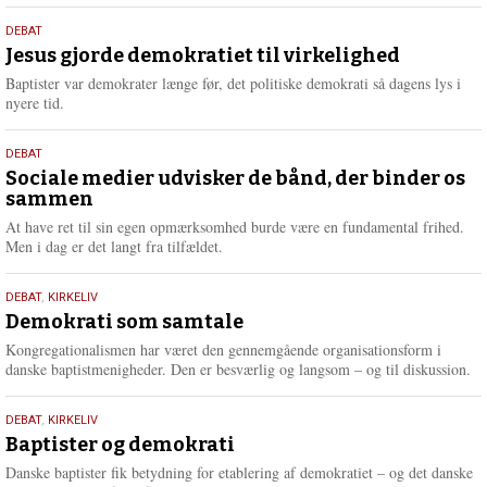
s
18.
DEBAT
m
maj
Jesus gjorde demokratiet til virkelighed
e
2026
r
Baptister var demokrater længe før, det politiske demokrati så dagens lys i
e
nyere tid.
18.
DEBAT
maj
Sociale medier udvisker de bånd, der binder os
sammen
2026
At have ret til sin egen opmærksomhed burde være en fundamental frihed.
Men i dag er det langt fra tilfældet.
18.
DEBAT
,
KIRKELIV
maj
Demokrati som samtale
2026
Kongregationalismen har været den gennemgående organisationsform i
danske baptistmenigheder. Den er besværlig og langsom – og til diskussion.
18.
DEBAT
,
KIRKELIV
maj
Baptister og demokrati
2026
Danske baptister fik betydning for etablering af demokratiet – og det danske