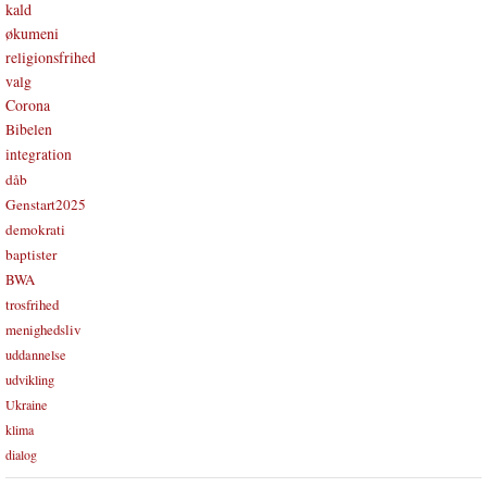
kald
økumeni
religionsfrihed
valg
Corona
Bibelen
integration
dåb
Genstart2025
demokrati
baptister
BWA
trosfrihed
menighedsliv
uddannelse
udvikling
Ukraine
klima
dialog