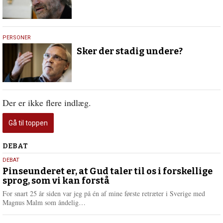
29.
PERSONER
januar
Sker der stadig undere?
2016
Der er ikke flere indlæg.
Gå til toppen
Debat
DEBAT
5.
DEBAT
august
Pinseunderet er, at Gud taler til os i forskellige
sprog, som vi kan forstå
2026
For snart 25 år siden var jeg på én af mine første retræter i Sverige med
L
Magnus Malm som åndelig…
æ
s