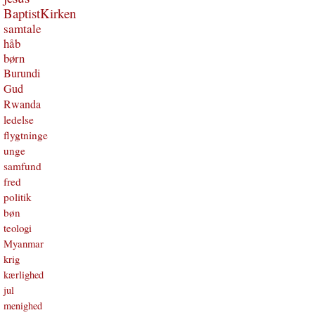
BaptistKirken
samtale
håb
børn
Burundi
Gud
Rwanda
ledelse
flygtninge
unge
samfund
fred
politik
bøn
teologi
Myanmar
krig
kærlighed
jul
menighed