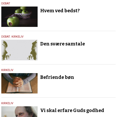
13.
DEBAT
maj
Hvem ved bedst?
2021
5.
DEBAT
,
KIRKELIV
februar
Den svære samtale
2021
4.
KIRKELIV
februar
Befriende bøn
2021
5.
KIRKELIV
december
Vi skal erfare Guds godhed
2019