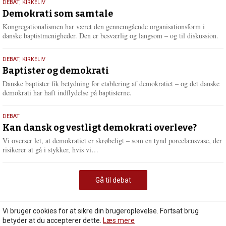
18.
DEBAT
,
KIRKELIV
maj
Demokrati som samtale
2026
Kongregationalismen har været den gennemgående organisationsform i
danske baptistmenigheder. Den er besværlig og langsom – og til diskussion.
18.
DEBAT
,
KIRKELIV
maj
Baptister og demokrati
2026
Danske baptister fik betydning for etablering af demokratiet – og det danske
demokrati har haft indflydelse på baptisterne.
18.
DEBAT
maj
Kan dansk og vestligt demokrati overleve?
2026
Vi overser let, at demokratiet er skrøbeligt – som en tynd porcelænsvase, der
L
risikerer at gå i stykker, hvis vi…
æ
s
m
Gå til debat
e
r
e
Vi bruger cookies for at sikre din brugeroplevelse. Fortsat brug
betyder at du accepterer dette.
Læs mere