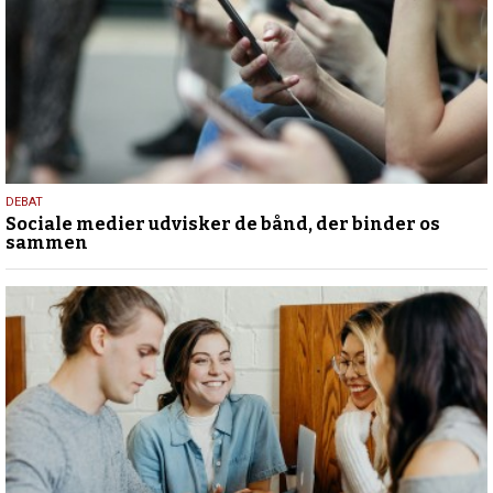
18.
DEBAT
Sociale medier udvisker de bånd, der binder os
maj
sammen
2026