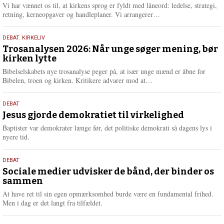
2026
r
Vi har vænnet os til, at kirkens sprog er fyldt med låneord: ledelse, strategi,
e
L
retning, kerneopgaver og handleplaner. Vi arrangerer…
æ
s
2.
DEBAT
,
KIRKELIV
m
juni
Trosanalysen 2026: Når unge søger mening, bør
e
kirken lytte
2026
r
e
Bibelselskabets nye trosanalyse peger på, at især unge mænd er åbne for
L
Bibelen, troen og kirken. Kritikere advarer mod at…
æ
s
18.
DEBAT
m
maj
Jesus gjorde demokratiet til virkelighed
e
2026
r
Baptister var demokrater længe før, det politiske demokrati så dagens lys i
e
nyere tid.
18.
DEBAT
maj
Sociale medier udvisker de bånd, der binder os
sammen
2026
At have ret til sin egen opmærksomhed burde være en fundamental frihed.
Men i dag er det langt fra tilfældet.