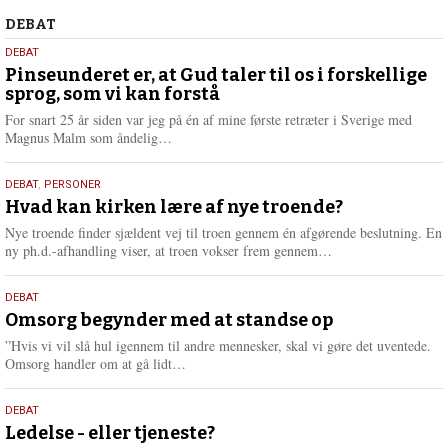
Debat
DEBAT
5.
DEBAT
august
Pinseunderet er, at Gud taler til os i forskellige
sprog, som vi kan forstå
2026
For snart 25 år siden var jeg på én af mine første retræter i Sverige med
L
Magnus Malm som åndelig…
æ
s
25.
DEBAT
,
PERSONER
m
juli
Hvad kan kirken lære af nye troende?
e
2026
r
Nye troende finder sjældent vej til troen gennem én afgørende beslutning. En
e
L
ny ph.d.-afhandling viser, at troen vokser frem gennem…
æ
s
9.
DEBAT
m
juli
Omsorg begynder med at standse op
e
2026
r
”Hvis vi vil slå hul igennem til andre mennesker, skal vi gøre det uventede.
e
L
Omsorg handler om at gå lidt…
æ
s
10.
DEBAT
m
juni
Ledelse - eller tjeneste?
e