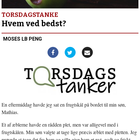
Tidligere
præst
Niels
TORSDAGSTANKE
Bjerg
Hvem ved bedst?
er
død
MOSES LB PENG
mæt
af
dage
En eftermiddag havde jeg sat en frugtskål på bordet til min søn,
Mathias.
Et af æblerne havde en rådden plet, men var alligevel med i
frugtskålen. Min søn valgte at tage lige præcis æblet med pletten. Jeg
prøvede at tage det fra ham og ville give ham et nyt, godt og friskt