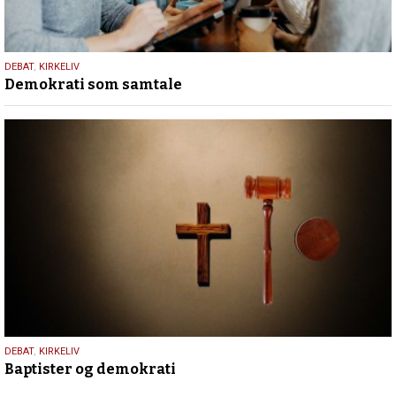
18.
DEBAT
,
KIRKELIV
Demokrati som samtale
maj
2026
18.
DEBAT
,
KIRKELIV
Baptister og demokrati
maj
2026