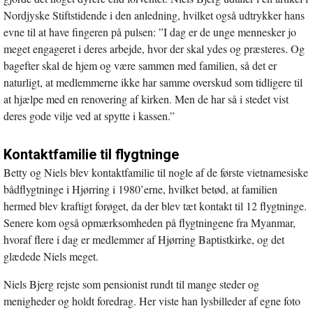
Nordjyske Stiftstidende i den anledning, hvilket også udtrykker hans
evne til at have fingeren på pulsen: ”I dag er de unge mennesker jo
meget engageret i deres arbejde, hvor der skal ydes og præsteres. Og
bagefter skal de hjem og være sammen med familien, så det er
naturligt, at medlemmerne ikke har samme overskud som tidligere til
at hjælpe med en renovering af kirken. Men de har så i stedet vist
deres gode vilje ved at spytte i kassen.”
Kontaktfamilie til flygtninge
Betty og Niels blev kontaktfamilie til nogle af de første vietnamesiske
bådflygtninge i Hjørring i 1980’erne, hvilket betød, at familien
hermed blev kraftigt forøget, da der blev tæt kontakt til 12 flygtninge.
Senere kom også opmærksomheden på flygtningene fra Myanmar,
hvoraf flere i dag er medlemmer af Hjørring Baptistkirke, og det
glædede Niels meget.
Niels Bjerg rejste som pensionist rundt til mange steder og
menigheder og holdt foredrag. Her viste han lysbilleder af egne foto