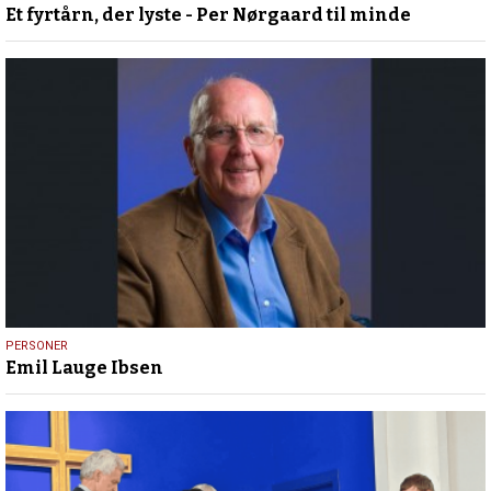
Et fyrtårn, der lyste - Per Nørgaard til minde
november
2025
5.
PERSONER
Emil Lauge Ibsen
november
2025