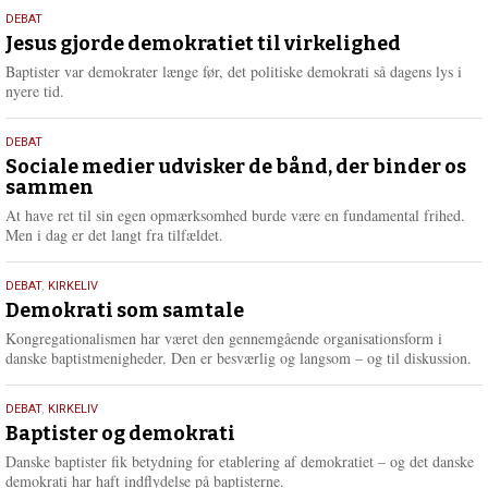
s
18.
DEBAT
m
maj
Jesus gjorde demokratiet til virkelighed
e
2026
r
Baptister var demokrater længe før, det politiske demokrati så dagens lys i
e
nyere tid.
18.
DEBAT
maj
Sociale medier udvisker de bånd, der binder os
sammen
2026
At have ret til sin egen opmærksomhed burde være en fundamental frihed.
Men i dag er det langt fra tilfældet.
18.
DEBAT
,
KIRKELIV
maj
Demokrati som samtale
2026
Kongregationalismen har været den gennemgående organisationsform i
danske baptistmenigheder. Den er besværlig og langsom – og til diskussion.
18.
DEBAT
,
KIRKELIV
maj
Baptister og demokrati
2026
Danske baptister fik betydning for etablering af demokratiet – og det danske
demokrati har haft indflydelse på baptisterne.