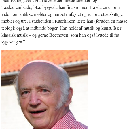
praktisk begavet”. Han lavede det fineste snedker- og
træskærearbejde, bl.a. byggede han fire violiner. Havde en enorm
viden om antikke møbler og har selv afsyret og renoveret adskillige
møbler og ure. I studietiden i Rüschlikon lærte han (foruden en masse
teologi) også at indbinde bøger. Han holdt af musik og kunst. Især
klassisk musik – og gerne Beethoven, som han også lyttede til fra
sygesengen.”