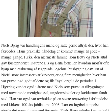
Niels Bjerg var handlingens mand og satte gerne aftryk der, hvor han
færdedes. Hans praktiske håndelag er kommet mange til gode –
mange gange. F.eks. den nærmeste familie, som Betty og Niels altid
gav førsteprioritet. Døtrene Lis og Brita fortæller, hvordan morfar ofte
hjalp med etablering af legeplads, legehus, husbygning osv. En af
Niels’ store interesser var kirkeorgler og flere menigheder, hvor han
var præst, nød godt af dette og fik ”nyt” orgel i de perioder. I
Hjørring var det også i årene med Niels som præst, at tilbygningen
med nuværende menighedssal, ungdomslokaler og kælderrum fandt
sted. Han var også var tovholder på en større renovering i forbindelse
med kirkens 100-års jubilæum i 2008. Især en fugtbekæmpelse
gjorde det noget dyrere end forventet. Niels Bjerg udtaler i en artikel i