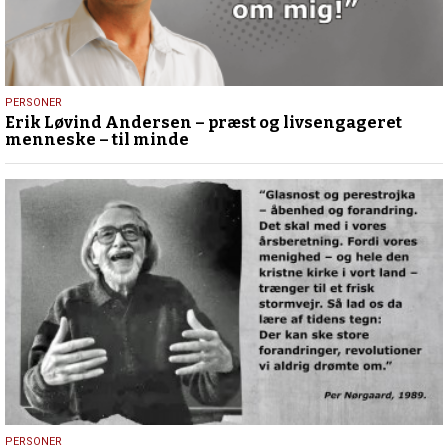
25.
PERSONER
Erik Løvind Andersen – præst og livsengageret
marts
menneske – til minde
2026
14.
PERSONER