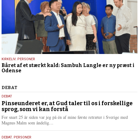
23.
KIRKELIV
,
PERSONER
Båret af et stærkt kald: Sambuh Langle er ny præst i
september
Odense
2025
Debat
DEBAT
5.
DEBAT
august
Pinseunderet er, at Gud taler til os i forskellige
sprog, som vi kan forstå
2026
For snart 25 år siden var jeg på én af mine første retræter i Sverige med
L
Magnus Malm som åndelig…
æ
s
25.
DEBAT
,
PERSONER