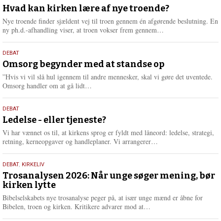
m
juli
Hvad kan kirken lære af nye troende?
e
2026
r
Nye troende finder sjældent vej til troen gennem én afgørende beslutning. En
e
L
ny ph.d.-afhandling viser, at troen vokser frem gennem…
æ
s
9.
DEBAT
m
juli
Omsorg begynder med at standse op
e
2026
r
”Hvis vi vil slå hul igennem til andre mennesker, skal vi gøre det uventede.
e
L
Omsorg handler om at gå lidt…
æ
s
10.
DEBAT
m
juni
Ledelse - eller tjeneste?
e
2026
r
Vi har vænnet os til, at kirkens sprog er fyldt med låneord: ledelse, strategi,
e
L
retning, kerneopgaver og handleplaner. Vi arrangerer…
æ
s
2.
DEBAT
,
KIRKELIV
m
juni
Trosanalysen 2026: Når unge søger mening, bør
e
kirken lytte
2026
r
e
Bibelselskabets nye trosanalyse peger på, at især unge mænd er åbne for
L
Bibelen, troen og kirken. Kritikere advarer mod at…
æ