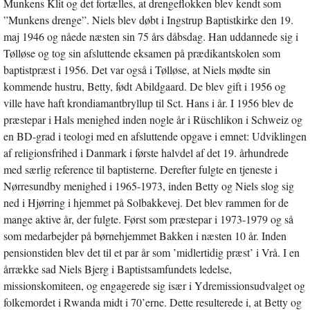
Munkens Klit og det fortælles, at drengeflokken blev kendt som
”Munkens drenge”. Niels blev døbt i Ingstrup Baptistkirke den 19.
maj 1946 og nåede næsten sin 75 års dåbsdag. Han uddannede sig i
Tølløse og tog sin afsluttende eksamen på prædikantskolen som
baptistpræst i 1956. Det var også i Tølløse, at Niels mødte sin
kommende hustru, Betty, født Abildgaard. De blev gift i 1956 og
ville have haft krondiamantbryllup til Sct. Hans i år. I 1956 blev de
præstepar i Hals menighed inden nogle år i Rüschlikon i Schweiz og
en BD-grad i teologi med en afsluttende opgave i emnet: Udviklingen
af religionsfrihed i Danmark i første halvdel af det 19. århundrede
med særlig reference til baptisterne. Derefter fulgte en tjeneste i
Nørresundby menighed i 1965-1973, inden Betty og Niels slog sig
ned i Hjørring i hjemmet på Solbakkevej. Det blev rammen for de
mange aktive år, der fulgte. Først som præstepar i 1973-1979 og så
som medarbejder på børnehjemmet Bakken i næsten 10 år. Inden
pensionstiden blev det til et par år som ’midlertidig præst’ i Vrå. I en
årrække sad Niels Bjerg i Baptistsamfundets ledelse,
missionskomiteen, og engagerede sig især i Ydremissionsudvalget og
folkemordet i Rwanda midt i 70’erne. Dette resulterede i, at Betty og