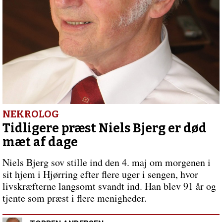
skal
læres
NEKROLOG
Tidligere præst Niels Bjerg er død
mæt af dage
Niels Bjerg sov stille ind den 4. maj om morgenen i
sit hjem i Hjørring efter flere uger i sengen, hvor
livskræfterne langsomt svandt ind. Han blev 91 år og
tjente som præst i flere menigheder.