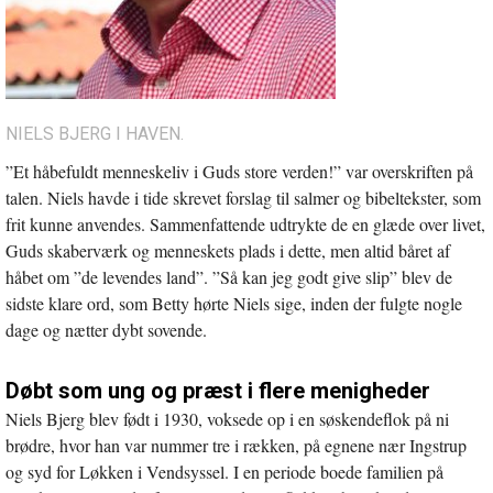
NIELS BJERG I HAVEN.
”Et håbefuldt menneskeliv i Guds store verden!” var overskriften på
talen. Niels havde i tide skrevet forslag til salmer og bibeltekster, som
frit kunne anvendes. Sammenfattende udtrykte de en glæde over livet,
Guds skaberværk og menneskets plads i dette, men altid båret af
håbet om ”de levendes land”. ”Så kan jeg godt give slip” blev de
sidste klare ord, som Betty hørte Niels sige, inden der fulgte nogle
dage og nætter dybt sovende.
Døbt som ung og præst i flere menigheder
Niels Bjerg blev født i 1930, voksede op i en søskendeflok på ni
brødre, hvor han var nummer tre i rækken, på egnene nær Ingstrup
og syd for Løkken i Vendsyssel. I en periode boede familien på