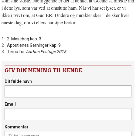
som sine sidste. Nærliggende er det at tænke, at Goethe så direkte ind
i dette lys, som var ved at omslutte ham. Når vi har set lyset, er vi
ikke i tvivl om, at Gud ER. Undere og mirakler sker – de sker hver
eneste dag, om vi ellers har øjne herfor.
1
2. Mosebog kap. 3
2
Apostlenes Gerninger kap. 9
3
Tema for
Aarhus Festuge 2015
GIV DIN MENING TIL KENDE
Dit fulde navn
Email
Kommentar