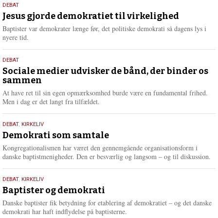
18.
DEBAT
m
maj
Jesus gjorde demokratiet til virkelighed
e
2026
r
Baptister var demokrater længe før, det politiske demokrati så dagens lys i
e
nyere tid.
18.
DEBAT
maj
Sociale medier udvisker de bånd, der binder os
sammen
2026
At have ret til sin egen opmærksomhed burde være en fundamental frihed.
Men i dag er det langt fra tilfældet.
18.
DEBAT
,
KIRKELIV
maj
Demokrati som samtale
2026
Kongregationalismen har været den gennemgående organisationsform i
danske baptistmenigheder. Den er besværlig og langsom – og til diskussion.
18.
DEBAT
,
KIRKELIV
maj
Baptister og demokrati
2026
Danske baptister fik betydning for etablering af demokratiet – og det danske
demokrati har haft indflydelse på baptisterne.