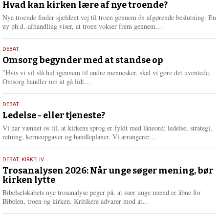
juli
Hvad kan kirken lære af nye troende?
e
2026
r
Nye troende finder sjældent vej til troen gennem én afgørende beslutning. En
e
L
ny ph.d.-afhandling viser, at troen vokser frem gennem…
æ
s
9.
DEBAT
m
juli
Omsorg begynder med at standse op
e
2026
r
”Hvis vi vil slå hul igennem til andre mennesker, skal vi gøre det uventede.
e
L
Omsorg handler om at gå lidt…
æ
s
10.
DEBAT
m
juni
Ledelse - eller tjeneste?
e
2026
r
Vi har vænnet os til, at kirkens sprog er fyldt med låneord: ledelse, strategi,
e
L
retning, kerneopgaver og handleplaner. Vi arrangerer…
æ
s
2.
DEBAT
,
KIRKELIV
m
juni
Trosanalysen 2026: Når unge søger mening, bør
e
kirken lytte
2026
r
e
Bibelselskabets nye trosanalyse peger på, at især unge mænd er åbne for
L
Bibelen, troen og kirken. Kritikere advarer mod at…
æ
s