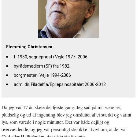
Flemming Christensen
f. 1950, sognepræst i Vejle 1977- 2006
byrådsmedlem (SF) fra 1982
borgmester i Vejle 1994-2006
adm. dir. Filadelfia/Epilepsihospitalet 2006-2012
Da jeg var 17 år, skete det første gang. Jeg sad på mit værelse;
pludselig og ud af ingenting blev jeg omsluttet af et stærkt og varmt
lys, som varede i nogle minutter. Det var både dejligt og
overvældende, og jeg var personligt slet ikke i tvivl om, at det var
Gud eller Helligånden, der viste sig for mig.