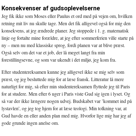
Konsekvenser af gudsoplevelserne
Jeg fik ikke som Moses eller Paulus et ord med på vejen om, hvilken
retning mit liv nu skulle tage. Men det fik alligevel også for mig den
konsekvens, at jeg ændrede planer. Jeg stoppede i 1. g. matematisk
linje og fortalte mine forældre, at jeg efter sommerferien ville starte på
ny – men nu med klassiske sprog, fordi planen var at blive præst.
Også selv om det var et job, der lå meget langt fra min
forestillingsevne, og som var ukendt i det miljø, jeg kom fra.
Efter studentereksamen kunne jeg alligevel ikke se mig selv som
præst, og jeg besluttede mig for at læse fransk. Litteratur lå mere
naturligt for mig, så efter min studentereksamen flyttede jeg til Paris
for at studere. Men efter 6 uger i Paris viste Gud sig igen i lyset. Og
så var der ikke længere nogen udvej. Budskabet var ’kommet ind på
lystavlen’, og jeg tog hjem for at læse teologi. Min tolkning var, at
Gud havde en eller anden plan med mig. Hvorfor lige mig har jeg af
gode grunde ingen anelse om.