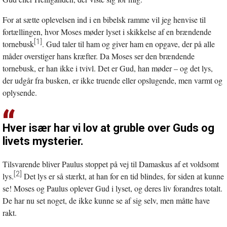
For at sætte oplevelsen ind i en bibelsk ramme vil jeg henvise til
fortællingen, hvor Moses møder lyset i skikkelse af en brændende
[1]
tornebusk
. Gud taler til ham og giver ham en opgave, der på alle
måder overstiger hans kræfter. Da Moses ser den brændende
tornebusk, er han ikke i tvivl. Det er Gud, han møder – og det lys,
der udgår fra busken, er ikke truende eller opslugende, men varmt og
oplysende.
Hver især har vi lov at gruble over Guds og
livets mysterier.
Tilsvarende bliver Paulus stoppet på vej til Damaskus af et voldsomt
[2]
lys.
Det lys er så stærkt, at han for en tid blindes, for siden at kunne
se! Moses og Paulus oplever Gud i lyset, og deres liv forandres totalt.
De har nu set noget, de ikke kunne se af sig selv, men måtte have
rakt.