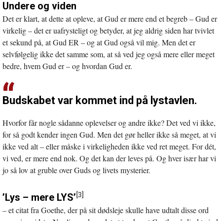
Undere og viden
Det er klart, at dette at opleve, at Gud er mere end et begreb – Gud er
virkelig – det er uafrysteligt og betyder, at jeg aldrig siden har tvivlet
et sekund på, at Gud ER – og at Gud også vil mig. Men det er
selvfølgelig ikke det samme som, at så ved jeg også mere eller meget
bedre, hvem Gud er – og hvordan Gud er.
Budskabet var kommet ind på lystavlen.
Hvorfor får nogle sådanne oplevelser og andre ikke? Det ved vi ikke,
for så godt kender ingen Gud. Men det gør heller ikke så meget, at vi
ikke ved alt – eller måske i virkeligheden ikke ved ret meget. For dét,
vi ved, er mere end nok. Og det kan der leves på. Og hver især har vi
jo så lov at gruble over Guds og livets mysterier.
[3]
’Lys – mere LYS’
– et citat fra Goethe, der på sit dødsleje skulle have udtalt disse ord