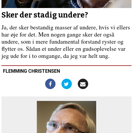
videnskab
Forrige
indlæg:
Et
Sker der stadig undere?
liv
uden
Ja, der sker bestandig masser af undere, hvis vi ellers
Gud
har øje for det. Men nogen gange sker der også
undere, som i mere fundamental forstand ryster og
flytter os. Sådan et under eller en gudsoplevelse var
jeg ude for i to omgange, da jeg var helt ung.
FLEMMING CHRISTENSEN