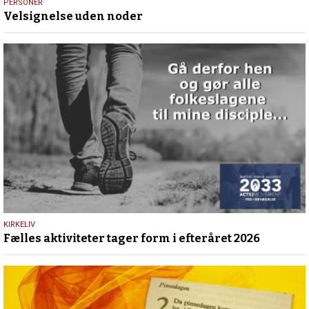
31.
PERSONER
Velsignelse uden noder
juli
2026
25.
KIRKELIV
Fælles aktiviteter tager form i efteråret 2026
maj
2026