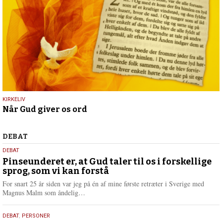
23.
KIRKELIV
Når Gud giver os ord
maj
2026
Debat
DEBAT
5.
DEBAT
august
Pinseunderet er, at Gud taler til os i forskellige
sprog, som vi kan forstå
2026
For snart 25 år siden var jeg på én af mine første retræter i Sverige med
L
Magnus Malm som åndelig…
æ
s
25.
DEBAT
,
PERSONER
m