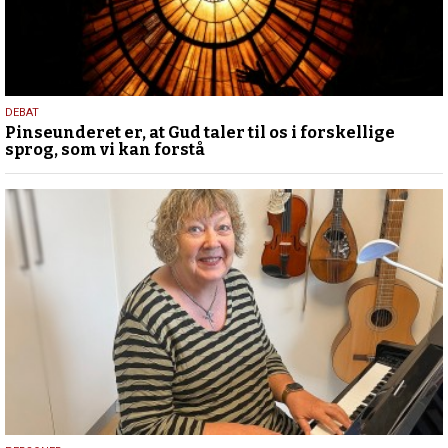
5.
DEBAT
Pinseunderet er, at Gud taler til os i forskellige
august
sprog, som vi kan forstå
2026