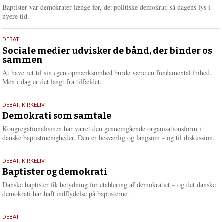
2026
r
Baptister var demokrater længe før, det politiske demokrati så dagens lys i
e
nyere tid.
18.
DEBAT
maj
Sociale medier udvisker de bånd, der binder os
sammen
2026
At have ret til sin egen opmærksomhed burde være en fundamental frihed.
Men i dag er det langt fra tilfældet.
18.
DEBAT
,
KIRKELIV
maj
Demokrati som samtale
2026
Kongregationalismen har været den gennemgående organisationsform i
danske baptistmenigheder. Den er besværlig og langsom – og til diskussion.
18.
DEBAT
,
KIRKELIV
maj
Baptister og demokrati
2026
Danske baptister fik betydning for etablering af demokratiet – og det danske
demokrati har haft indflydelse på baptisterne.
18.
DEBAT