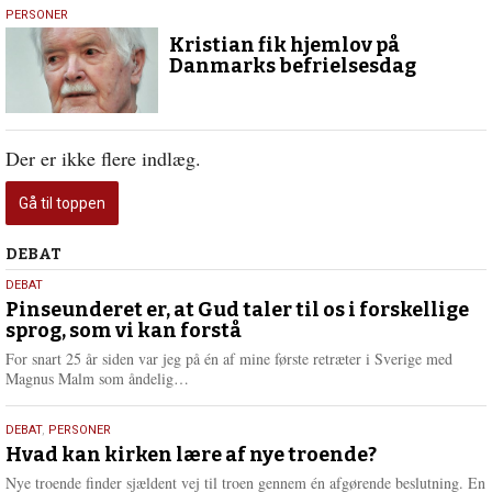
12.
PERSONER
maj
Kristian fik hjemlov på
2020
Danmarks befrielsesdag
Der er ikke flere indlæg.
Gå til toppen
Debat
DEBAT
5.
DEBAT
august
Pinseunderet er, at Gud taler til os i forskellige
sprog, som vi kan forstå
2026
For snart 25 år siden var jeg på én af mine første retræter i Sverige med
L
Magnus Malm som åndelig…
æ
s
25.
DEBAT
,
PERSONER
m
juli
Hvad kan kirken lære af nye troende?
e
2026
r
Nye troende finder sjældent vej til troen gennem én afgørende beslutning. En