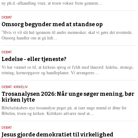
e
L
ny ph.d.-afhandling viser, at troen vokser frem gennem…
æ
s
9.
DEBAT
m
juli
Omsorg begynder med at standse op
e
2026
r
”Hvis vi vil slå hul igennem til andre mennesker, skal vi gøre det uventede.
e
L
Omsorg handler om at gå lidt…
æ
s
10.
DEBAT
m
juni
Ledelse - eller tjeneste?
e
2026
r
Vi har vænnet os til, at kirkens sprog er fyldt med låneord: ledelse, strategi,
e
L
retning, kerneopgaver og handleplaner. Vi arrangerer…
æ
s
2.
DEBAT
,
KIRKELIV
m
juni
Trosanalysen 2026: Når unge søger mening, bør
e
kirken lytte
2026
r
e
Bibelselskabets nye trosanalyse peger på, at især unge mænd er åbne for
L
Bibelen, troen og kirken. Kritikere advarer mod at…
æ
s
18.
DEBAT
m
maj
Jesus gjorde demokratiet til virkelighed
e