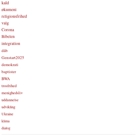
kald
økumeni
religionsfrihed
valg
Corona
Bibelen
integration
dåb
Genstart2025
demokrati
baptister
BWA
trosfrihed
menighedsliv
uddannelse
udvikling
Ukraine
klima
dialog