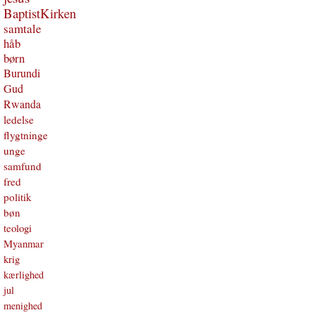
BaptistKirken
samtale
håb
børn
Burundi
Gud
Rwanda
ledelse
flygtninge
unge
samfund
fred
politik
bøn
teologi
Myanmar
krig
kærlighed
jul
menighed