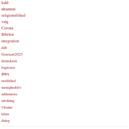
kald
økumeni
religionsfrihed
valg
Corona
Bibelen
integration
dåb
Genstart2025
demokrati
baptister
BWA
trosfrihed
menighedsliv
uddannelse
udvikling
Ukraine
klima
dialog