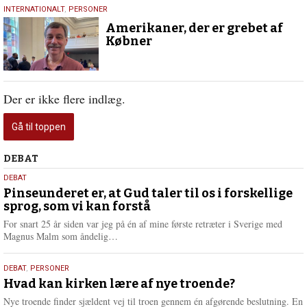
30.
INTERNATIONALT
,
PERSONER
august
Amerikaner, der er grebet af
2022
Købner
Der er ikke flere indlæg.
Gå til toppen
Debat
DEBAT
5.
DEBAT
august
Pinseunderet er, at Gud taler til os i forskellige
sprog, som vi kan forstå
2026
For snart 25 år siden var jeg på én af mine første retræter i Sverige med
L
Magnus Malm som åndelig…
æ
s
25.
DEBAT
,
PERSONER
m
juli
Hvad kan kirken lære af nye troende?
e
2026
r
Nye troende finder sjældent vej til troen gennem én afgørende beslutning. En