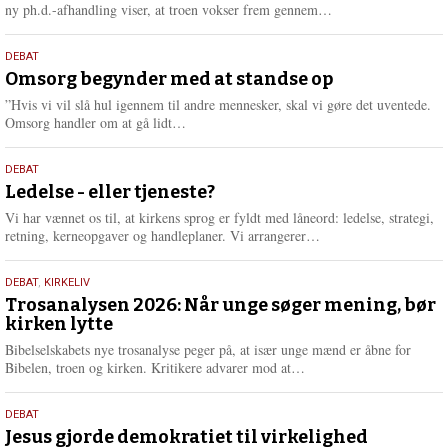
e
L
ny ph.d.-afhandling viser, at troen vokser frem gennem…
æ
s
9.
DEBAT
m
juli
Omsorg begynder med at standse op
e
2026
r
”Hvis vi vil slå hul igennem til andre mennesker, skal vi gøre det uventede.
e
L
Omsorg handler om at gå lidt…
æ
s
10.
DEBAT
m
juni
Ledelse - eller tjeneste?
e
2026
r
Vi har vænnet os til, at kirkens sprog er fyldt med låneord: ledelse, strategi,
e
L
retning, kerneopgaver og handleplaner. Vi arrangerer…
æ
s
2.
DEBAT
,
KIRKELIV
m
juni
Trosanalysen 2026: Når unge søger mening, bør
e
kirken lytte
2026
r
e
Bibelselskabets nye trosanalyse peger på, at især unge mænd er åbne for
L
Bibelen, troen og kirken. Kritikere advarer mod at…
æ
s
18.
DEBAT
m
maj
Jesus gjorde demokratiet til virkelighed
e