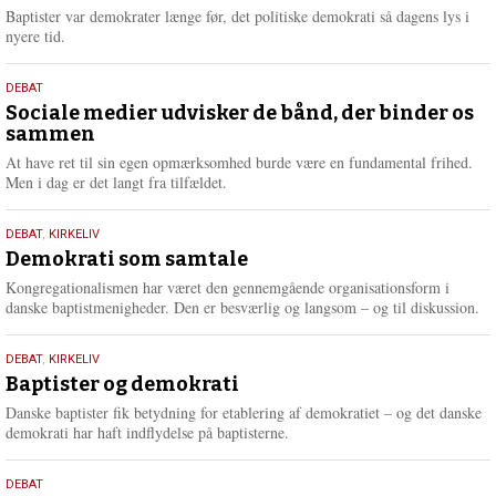
2026
r
Baptister var demokrater længe før, det politiske demokrati så dagens lys i
e
nyere tid.
18.
DEBAT
maj
Sociale medier udvisker de bånd, der binder os
sammen
2026
At have ret til sin egen opmærksomhed burde være en fundamental frihed.
Men i dag er det langt fra tilfældet.
18.
DEBAT
,
KIRKELIV
maj
Demokrati som samtale
2026
Kongregationalismen har været den gennemgående organisationsform i
danske baptistmenigheder. Den er besværlig og langsom – og til diskussion.
18.
DEBAT
,
KIRKELIV
maj
Baptister og demokrati
2026
Danske baptister fik betydning for etablering af demokratiet – og det danske
demokrati har haft indflydelse på baptisterne.
18.
DEBAT