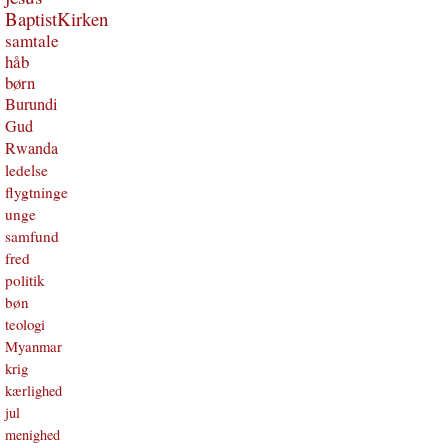
BaptistKirken
samtale
håb
børn
Burundi
Gud
Rwanda
ledelse
flygtninge
unge
samfund
fred
politik
bøn
teologi
Myanmar
krig
kærlighed
jul
menighed