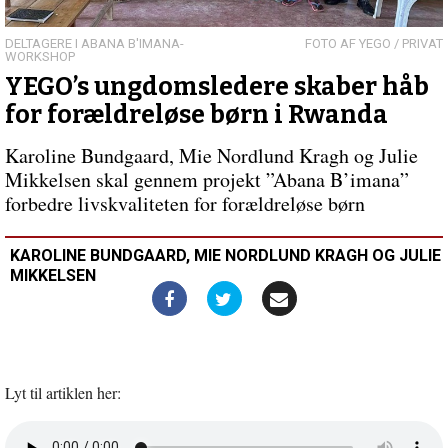
indlæg:
Kirkesamfund
eller
DELTAGERE I ABANA B'IMANA-
YEGO / PRIVAT
WORKSHOP
ej?
YEGO’s ungdomsledere skaber håb
for forældreløse børn i Rwanda
Karoline Bundgaard, Mie Nordlund Kragh og Julie
Mikkelsen skal gennem projekt ”Abana B’imana”
forbedre livskvaliteten for forældreløse børn
KAROLINE BUNDGAARD, MIE NORDLUND KRAGH OG JULIE
MIKKELSEN
Lyt til artiklen her:
Åbn