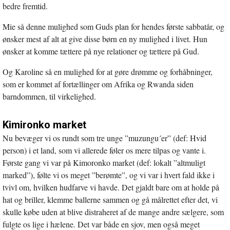
bedre fremtid.
Mie så denne mulighed som Guds plan for hendes første sabbatår, og
ønsker mest af alt at give disse børn en ny mulighed i livet. Hun
ønsker at komme tættere på nye relationer og tættere på Gud.
Og Karoline så en mulighed for at gøre drømme og forhåbninger,
som er kommet af fortællinger om Afrika og Rwanda siden
barndommen, til virkelighed.
Kimironko market
Nu bevæger vi os rundt som tre unge ”muzungu´er” (def: Hvid
person) i et land, som vi allerede føler os mere tilpas og vante i.
Første gang vi var på Kimoronko market (def: lokalt ”altmuligt
marked”), følte vi os meget ”berømte”, og vi var i hvert fald ikke i
tvivl om, hvilken hudfarve vi havde. Det gjaldt bare om at holde på
hat og briller, klemme ballerne sammen og gå målrettet efter det, vi
skulle købe uden at blive distraheret af de mange andre sælgere, som
fulgte os lige i hælene. Det var både en sjov, men også meget