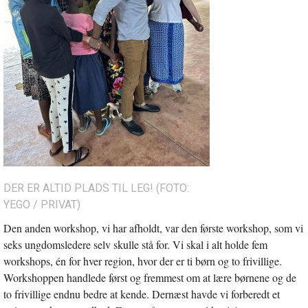
DER ER ALTID PLADS TIL LEG! (FOTO:
YEGO / PRIVAT)
Den anden workshop, vi har afholdt, var den første workshop, som vi
seks ungdomsledere selv skulle stå for. Vi skal i alt holde fem
workshops, én for hver region, hvor der er ti børn og to frivillige.
Workshoppen handlede først og fremmest om at lære børnene og de
to frivillige endnu bedre at kende. Dernæst havde vi forberedt et