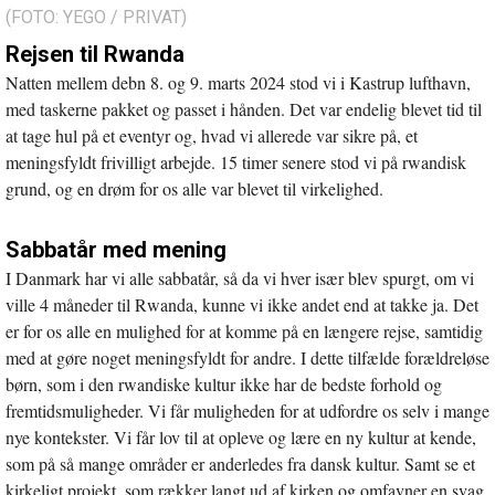
(FOTO: YEGO / PRIVAT)
Rejsen til Rwanda
Natten mellem debn 8. og 9. marts 2024 stod vi i Kastrup lufthavn,
med taskerne pakket og passet i hånden. Det var endelig blevet tid til
at tage hul på et eventyr og, hvad vi allerede var sikre på, et
meningsfyldt frivilligt arbejde. 15 timer senere stod vi på rwandisk
grund, og en drøm for os alle var blevet til virkelighed.
Sabbatår med mening
I Danmark har vi alle sabbatår, så da vi hver især blev spurgt, om vi
ville 4 måneder til Rwanda, kunne vi ikke andet end at takke ja. Det
er for os alle en mulighed for at komme på en længere rejse, samtidig
med at gøre noget meningsfyldt for andre. I dette tilfælde forældreløse
børn, som i den rwandiske kultur ikke har de bedste forhold og
fremtidsmuligheder. Vi får muligheden for at udfordre os selv i mange
nye kontekster. Vi får lov til at opleve og lære en ny kultur at kende,
som på så mange områder er anderledes fra dansk kultur. Samt se et
kirkeligt projekt, som rækker langt ud af kirken og omfavner en svag