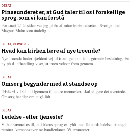
5.
DEBAT
august
Pinseunderet er, at Gud taler til os i forskellige
sprog, som vi kan forstå
2026
For snart 25 år siden var jeg på én af mine første retræter i Sverige med
L
Magnus Malm som åndelig…
æ
s
25.
DEBAT
,
PERSONER
m
juli
Hvad kan kirken lære af nye troende?
e
2026
r
Nye troende finder sjældent vej til troen gennem én afgørende beslutning. En
e
L
ny ph.d.-afhandling viser, at troen vokser frem gennem…
æ
s
9.
DEBAT
m
juli
Omsorg begynder med at standse op
e
2026
r
”Hvis vi vil slå hul igennem til andre mennesker, skal vi gøre det uventede.
e
L
Omsorg handler om at gå lidt…
æ
s
10.
DEBAT
m
juni
Ledelse - eller tjeneste?
e
2026
r
Vi har vænnet os til, at kirkens sprog er fyldt med låneord: ledelse, strategi,
e
L
retning, kerneopgaver og handleplaner. Vi arrangerer…