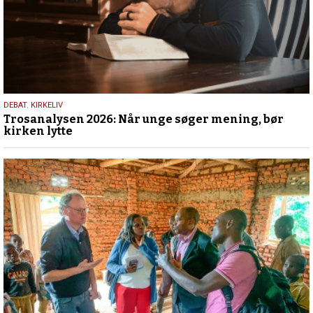
2.
DEBAT
,
KIRKELIV
Trosanalysen 2026: Når unge søger mening, bør
juni
kirken lytte
2026