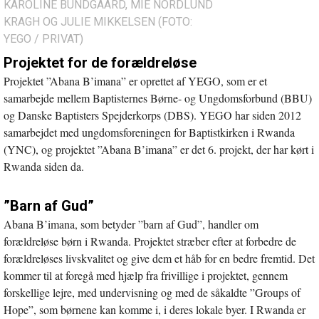
KAROLINE BUNDGAARD, MIE NORDLUND
KRAGH OG JULIE MIKKELSEN (FOTO:
YEGO / PRIVAT)
Projektet for de forældreløse
Projektet ”Abana B’imana” er oprettet af YEGO, som er et
samarbejde mellem Baptisternes Børne- og Ungdomsforbund (BBU)
og Danske Baptisters Spejderkorps (DBS). YEGO har siden 2012
samarbejdet med ungdomsforeningen for Baptistkirken i Rwanda
(YNC), og projektet ”Abana B’imana” er det 6. projekt, der har kørt i
Rwanda siden da.
”Barn af Gud”
Abana B’imana, som betyder ”barn af Gud”, handler om
forældreløse børn i Rwanda. Projektet stræber efter at forbedre de
forældreløses livskvalitet og give dem et håb for en bedre fremtid. Det
kommer til at foregå med hjælp fra frivillige i projektet, gennem
forskellige lejre, med undervisning og med de såkaldte ”Groups of
Hope”, som børnene kan komme i, i deres lokale byer. I Rwanda er