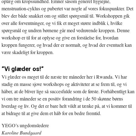
oplæg om kropssundhed. Emner såsom generel hygiejne,
menstruation-cyklus og pubertet var nogle af vores fokuspunkter. Det
blev der både snakket om og stillet spørgsmål til. Workshoppen gik
over alle forventninger, og vi fik et meget større indblik i, hvilke
spørgsmål og undren børnene går med vedrørende kroppen. Denne
workshop er til for at oplyse og give en forståelse for, hvordan
kroppen fungerer, og hvad der er normalt, og hvad der eventuelt kan
være skadeligt for kroppen.
”Vi glæder os!”
Vi glæder os meget til de næste tre måneder her i Rwanda. Vi har
stadig en masse sjove workshops og aktiviteter at se frem til, og vi
håber, at de bliver lige så succesfulde som de første. Forhåbentligt kan
vi om tre måneder se en positiv forandring i de 50 skønne børns
hverdag og liv. Og det er bare helt vildt at tænke på, at vi kommer til
at bidrage til at give dem et håb for en bedre fremtid.
YEGO’s ungdomsledere
Karoline Bundgaard