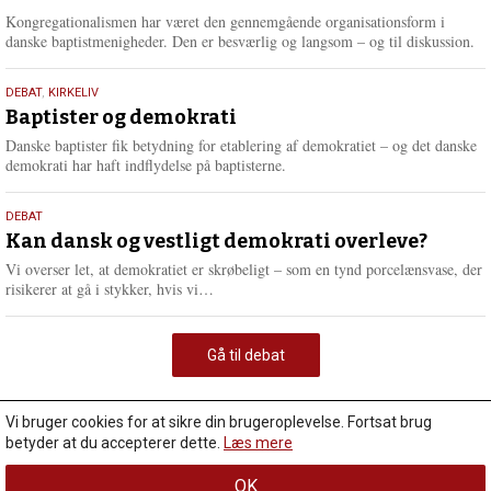
2026
Kongregationalismen har været den gennemgående organisationsform i
danske baptistmenigheder. Den er besværlig og langsom – og til diskussion.
18.
DEBAT
,
KIRKELIV
maj
Baptister og demokrati
2026
Danske baptister fik betydning for etablering af demokratiet – og det danske
demokrati har haft indflydelse på baptisterne.
18.
DEBAT
maj
Kan dansk og vestligt demokrati overleve?
2026
Vi overser let, at demokratiet er skrøbeligt – som en tynd porcelænsvase, der
L
risikerer at gå i stykker, hvis vi…
æ
s
m
Gå til debat
e
r
e
Vi bruger cookies for at sikre din brugeroplevelse. Fortsat brug
betyder at du accepterer dette.
Læs mere
OK