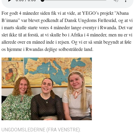
lyd
i
For godt 4 måneder siden fik vi at vide, at YEGO’s projekt ”Abana
nyt
vindue
B’imana” var blevet godkendt af Dansk Ungdoms Fællesråd, og at vi
i marts skulle starte vores 4 måneder lange eventyr i Rwanda. Det var
slet ikke til at forstå, at vi skulle bo i Afrika i 4 måneder, men nu er vi
allerede over en måned inde i rejsen. Og vi er så småt begyndt at føle
os hjemme i Rwandas dejlige solbestrålede land.
UNGDOMSLEDERNE (FRA VENSTRE):