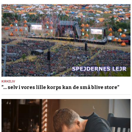
5.
KIRKELIV
”… selv i vores lille korps kan de små blive store”
juli
2026