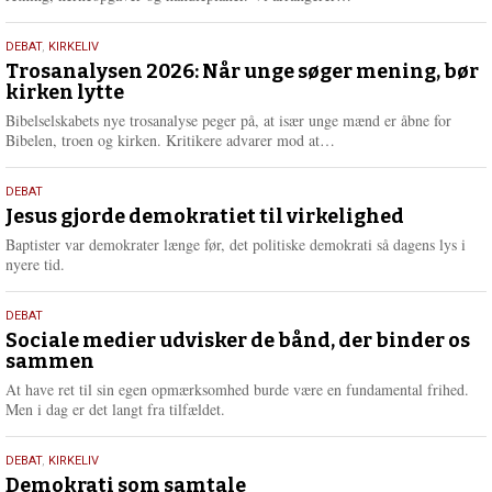
æ
s
2.
DEBAT
,
KIRKELIV
m
juni
Trosanalysen 2026: Når unge søger mening, bør
e
kirken lytte
2026
r
e
Bibelselskabets nye trosanalyse peger på, at især unge mænd er åbne for
L
Bibelen, troen og kirken. Kritikere advarer mod at…
æ
s
18.
DEBAT
m
maj
Jesus gjorde demokratiet til virkelighed
e
2026
r
Baptister var demokrater længe før, det politiske demokrati så dagens lys i
e
nyere tid.
18.
DEBAT
maj
Sociale medier udvisker de bånd, der binder os
sammen
2026
At have ret til sin egen opmærksomhed burde være en fundamental frihed.
Men i dag er det langt fra tilfældet.
18.
DEBAT
,
KIRKELIV
maj
Demokrati som samtale